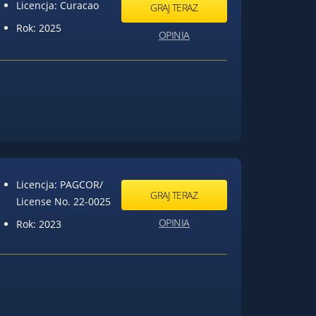
Licencja: Curacao
GRAJ TERAZ
Rok: 2025
OPINIA
Licencja: PAGCOR/
GRAJ TERAZ
License No. 22-0025
OPINIA
Rok: 2023