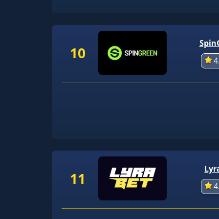
Spin
10
4
Lyr
11
4