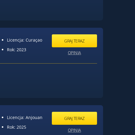
Licencja: Curaçao
GRAJ TERAZ
Rok: 2023
OPINIA
Licencja: Anjouan
GRAJ TERAZ
Rok: 2025
OPINIA