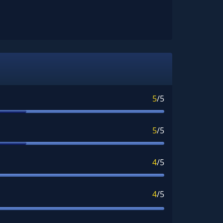
5
/5
5
/5
4
/5
4
/5