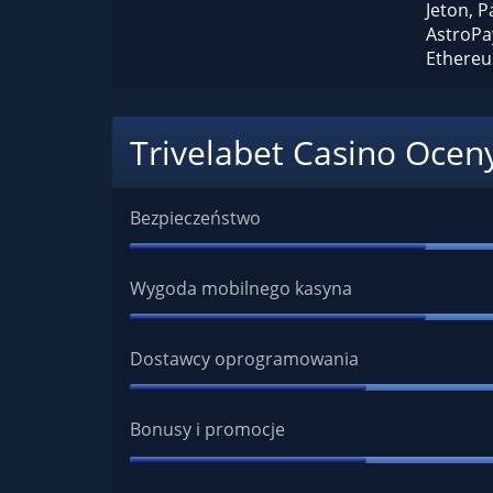
Jeton, P
AstroPay
Ethere
Trivelabet Casino Ocen
Bezpieczeństwo
Wygoda mobilnego kasyna
Dostawcy oprogramowania
Bonusy i promocje