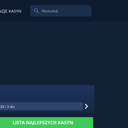
NZJE KASYN
30 i 3 dni
LISTA NAJLEPSZYCH KASYN