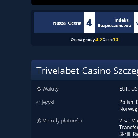
4
Indeks
Nasza Ocena
Bezpieczeństwa
4.2
10
Ocena graczy:
Ocen:
Trivelabet Casino Szcze
💲 Waluty
EUR, US
✅ Języki
Polish, 
Norwegi
💰 Metody płatności
Visa, M
Transfer
Skrill, 