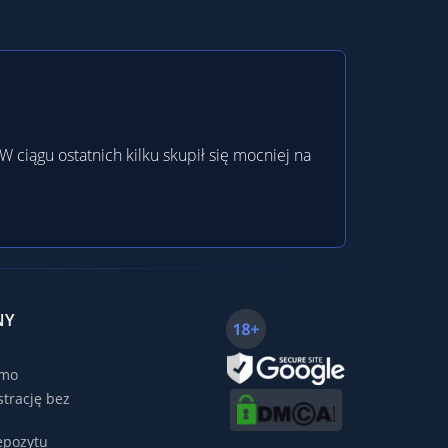
W ciągu ostatnich kilku skupił się mocniej na
NY
rmo
trację bez
epozytu