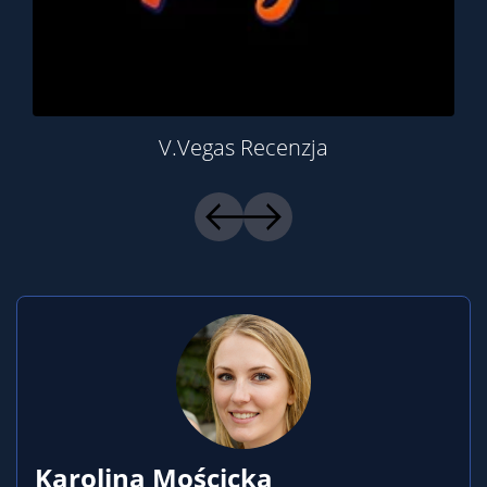
V.Vegas Recenzja
Karolina Mościcka