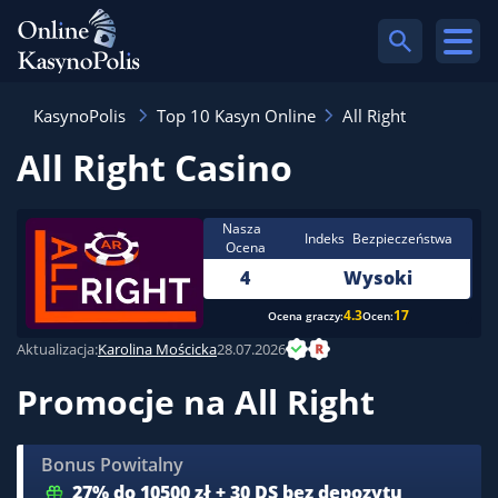
KasynoPolis
Top 10 Kasyn Online
All Right
All Right Casino
Nasza
Indeks Bezpieczeństwa
Ocena
4
Wysoki
4.3
17
Ocena graczy:
Ocen:
Aktualizacja:
Karolina Mościcka
28.07.2026
Promocje na All Right
Bonus Powitalny
27% do 10500 zł + 30 DS bez depozytu