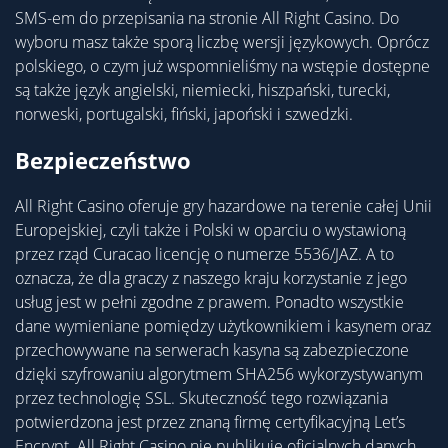
SMS-em do przepisania na stronie All Right Casino. Do
wyboru masz także sporą liczbę wersji językowych. Oprócz
polskiego, o czym już wspomnieliśmy na wstępie dostępne
są także język angielski, niemiecki, hiszpański, turecki,
norweski, portugalski, fiński, japoński i szwedzki.
Bezpieczeństwo
All Right Casino oferuje gry hazardowe na terenie całej Unii
Europejskiej, czyli także i Polski w oparciu o wystawioną
przez rząd Curacao licencję o numerze 5536/JAZ. A to
oznacza, że dla graczy z naszego kraju korzystanie z jego
usług jest w pełni zgodne z prawem. Ponadto wszystkie
dane wymieniane pomiędzy użytkownikiem i kasynem oraz
przechowywane na serwerach kasyna są zabezpieczone
dzięki szyfrowaniu algorytmem SHA256 wykorzystywanym
przez technologię SSL. Skuteczność tego rozwiązania
potwierdzona jest przez znaną firmę certyfikacyjną Let’s
Encrypt. All Right Casino nie publikuje oficjalnych danych