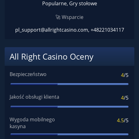
Popularne, Gry stołowe
🚀 Wsparcie
pl_support@allrightcasino.com
, +48221034117
All Right Casino Oceny
Bezpieczeństwo
4
/5
Jakość obsługi klienta
4
/5
Wygoda mobilnego
4.5
/5
kasyna