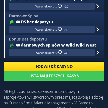
Warunek obrotu
x30
Darmowe Spiny
40 DS bez depozytu
Warunek obrotu
x40
Bonus Bez depozytu
40 darmowych spinów w Wild Wild West
Warunek obrotu
x40
ODWIEDŹ KASYNO
LISTA NAJLEPSZYCH KASYN
All Right Casino jest serwisem internetowym
zaprojektowany i stworzonym przez mającą swoją siedzibę
na Curacao firmę Atlantic Management N.V. Samo to