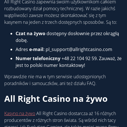
All Right Casino zapewnia swoim użytkownikom całkiem
rozbudowany dział pomocy technicznej. W razie jakichś
wątpliwości zawsze możesz skontaktować się z tym
kasynem na jeden z trzech dostępnych sposobów. Są to:
Czat na żywo
dostępny dosłownie przez okrągłą
dobę.
Adres
e-mail
:
pl_support@allrightcasino.com
Numer telefoniczny
+48 22 104 92 59. Zauważ, że
jest to polski numer kontaktowy!
Wprawdzie nie ma w tym serwisie udostępnionych
poradników i samouczków, ani też działu FAQ.
All Right Casino na żywo
Kasyno na żywo
All Right Casino dostarcza aż 16 różnych
producentów z różnych stron świata. Są wśród nich tacy