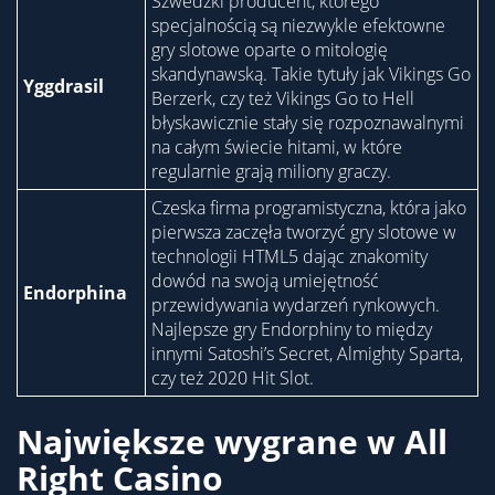
Szwedzki producent, którego
specjalnością są niezwykle efektowne
gry slotowe oparte o mitologię
skandynawską. Takie tytuły jak Vikings Go
Yggdrasil
Berzerk, czy też Vikings Go to Hell
błyskawicznie stały się rozpoznawalnymi
na całym świecie hitami, w które
regularnie grają miliony graczy.
Czeska firma programistyczna, która jako
pierwsza zaczęła tworzyć gry slotowe w
technologii HTML5 dając znakomity
dowód na swoją umiejętność
Endorphina
przewidywania wydarzeń rynkowych.
Najlepsze gry Endorphiny to między
innymi Satoshi’s Secret, Almighty Sparta,
czy też 2020 Hit Slot.
Największe wygrane w All
Right Casino