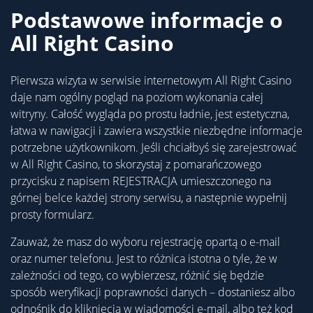
Podstawowe informacje o
All Right Casino
Pierwsza wizyta w serwisie internetowym All Right Casino
daje nam ogólny pogląd na poziom wykonania całej
witryny. Całość wygląda po prostu ładnie, jest estetyczna,
łatwa w nawigacji i zawiera wszystkie niezbędne informacje
potrzebne użytkownikom. Jeśli chciałbyś się zarejestrować
w All Right Casino, to skorzystaj z pomarańczowego
przycisku z napisem REJESTRACJA umieszczonego na
górnej belce każdej strony serwisu, a następnie wypełnij
prosty formularz.
Zauważ, że masz do wyboru rejestrację opartą o e-mail
oraz numer telefonu. Jest to różnica istotna o tyle, że w
zależności od tego, co wybierzesz, różnić się będzie
sposób weryfikacji poprawności danych – dostaniesz albo
odnośnik do kliknięcia w wiadomości e-mail, albo też kod