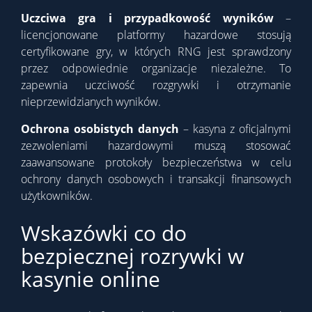
Uczciwa gra i przypadkowość wyników
–
licencjonowane platformy hazardowe stosują
certyfikowane gry, w których RNG jest sprawdzony
przez odpowiednie organizacje niezależne. To
zapewnia uczciwość rozgrywki i otrzymanie
nieprzewidzianych wyników.
Ochrona osobistych danych
– kasyna z oficjalnymi
zezwoleniami hazardowymi muszą stosować
zaawansowane protokoły bezpieczeństwa w celu
ochrony danych osobowych i transakcji finansowych
użytkowników.
Wskazówki co do
bezpiecznej rozrywki w
kasynie online