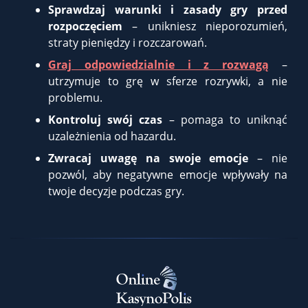
Sprawdzaj warunki i zasady gry przed
rozpoczęciem
– unikniesz nieporozumień,
straty pieniędzy i rozczarowań.
Graj odpowiedzialnie i z rozwagą
–
utrzymuje to grę w sferze rozrywki, a nie
problemu.
Kontroluj swój czas
– pomaga to uniknąć
uzależnienia od hazardu.
Zwracaj uwagę na swoje emocje
– nie
pozwól, aby negatywne emocje wpływały na
twoje decyzje podczas gry.