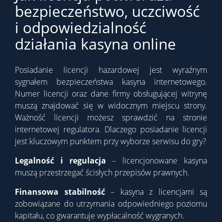
bezpieczeństwo, uczciwość
i odpowiedzialność
działania kasyna online
Posiadanie licencji hazardowej jest wyraźnym
sygnałem bezpieczeństwa kasyna internetowego.
Numer licencji oraz dane firmy obsługującej witrynę
muszą znajdować się w widocznym miejscu strony.
Ważność licencji możesz sprawdzić na stronie
internetowej regulatora. Dlaczego posiadanie licencji
jest kluczowym punktem przy wyborze serwisu do gry?
Legalność i regulacja
– licencjonowane kasyna
muszą przestrzegać ścisłych przepisów prawnych.
Finansowa stabilność
– kasyna z licencjami są
zobowiązane do utrzymania odpowiedniego poziomu
kapitału, co gwarantuje wypłacalność wygranych.