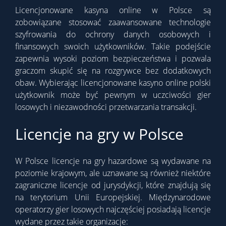
Licencjonowane kasyna online w Polsce są
zobowiązane stosować zaawansowane technologie
szyfrowania do ochrony danych osobowych i
finansowych swoich użytkowników. Takie podejście
zapewnia wysoki poziom bezpieczeństwa i pozwala
graczom skupić się na rozgrywce bez dodatkowych
obaw. Wybierając licencjonowane kasyno online polski
użytkownik może być pewnym w uczciwości gier
losowych i niezawodności przetwarzania transakcji.
Licencje na gry w Polsce
W Polsce licencje na gry hazardowe są wydawane na
poziomie krajowym, ale uznawane są również niektóre
zagraniczne licencje od jurysdykcji, które znajdują się
na terytorium Unii Europejskiej. Międzynarodowe
operatorzy gier losowych najczęściej posiadają licencje
wydane przez takie organizacje: