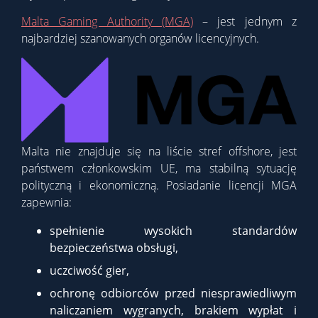
Malta Gaming Authority (MGA)
– jest jednym z
najbardziej szanowanych organów licencyjnych.
Malta nie znajduje się na liście stref offshore, jest
państwem członkowskim UE, ma stabilną sytuację
polityczną i ekonomiczną. Posiadanie licencji MGA
zapewnia:
spełnienie wysokich standardów
bezpieczeństwa obsługi,
uczciwość gier,
ochronę odbiorców przed niesprawiedliwym
naliczaniem wygranych, brakiem wypłat i