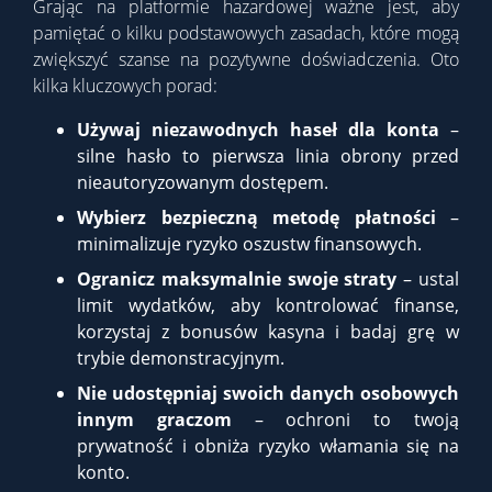
Grając na platformie hazardowej ważne jest, aby
pamiętać o kilku podstawowych zasadach, które mogą
zwiększyć szanse na pozytywne doświadczenia. Oto
kilka kluczowych porad:
Używaj niezawodnych haseł dla konta
–
silne hasło to pierwsza linia obrony przed
nieautoryzowanym dostępem.
Wybierz bezpieczną metodę płatności
–
minimalizuje ryzyko oszustw finansowych.
Ogranicz maksymalnie swoje straty
– ustal
limit wydatków, aby kontrolować finanse,
korzystaj z bonusów kasyna i badaj grę w
trybie demonstracyjnym.
Nie udostępniaj swoich danych osobowych
innym graczom
– ochroni to twoją
prywatność i obniża ryzyko włamania się na
konto.