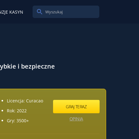
NZJE KASYN
ybkie i bezpieczne
Licencja: Curacao
GRAJ TERAZ
Rok: 2022
OPINIA
Gry: 3500+