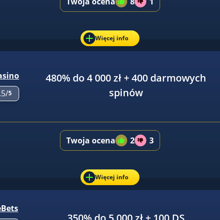
Twoja ocena
8
1
Więcej info
asino
480% do 4 000 zł + 400 darmowych
spinów
.5/
5
Twoja ocena
2
3
Więcej info
eBets
350% do 5 000 zł + 100 DS