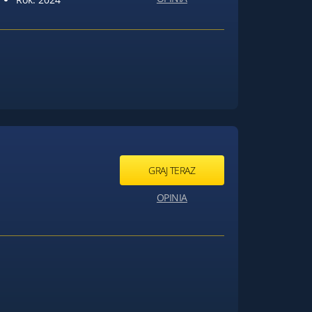
GRAJ TERAZ
OPINIA