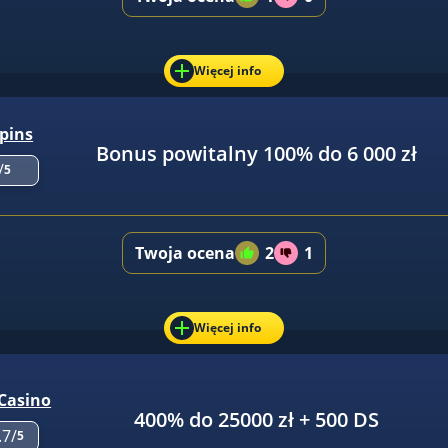
Więcej info
Spins
Bonus powitalny 100% do 6 000 zł
/
5
Twoja ocena
2
1
Więcej info
 Casino
400% do 25000 zł + 500 DS
.7/
5