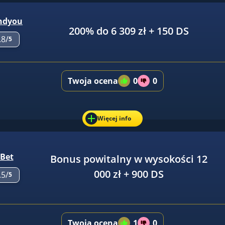
ndyou
200% do 6 309 zł + 150 DS
.8/
5
Twoja ocena
0
0
Więcej info
Bet
Bonus powitalny w wysokości 12
000 zł + 900 DS
.5/
5
Twoja ocena
1
0