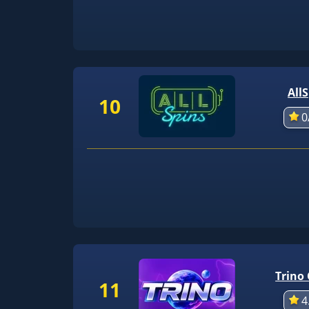
All
10
0
Trino
11
4