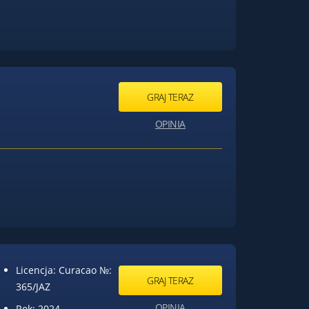
GRAJ TERAZ
OPINIA
Licencja: Curacao №:
GRAJ TERAZ
365/JAZ
OPINIA
Rok: 2024