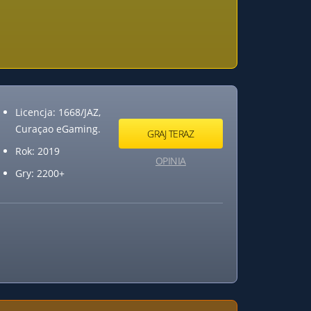
Licencja: 1668/JAZ,
Curaçao eGaming.
GRAJ TERAZ
Rok: 2019
OPINIA
Gry: 2200+