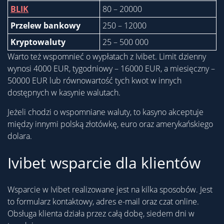
BLIK
80 – 20000
Przelew bankowy
250 – 12000
Kryptowaluty
25 – 500 000
Warto też wspomnieć o wypłatach z Ivibet. Limit dzienny
wynosi 4000 EUR, tygodniowy – 16000 EUR, a miesięczny –
50000 EUR lub równowartość tych kwot w innych
dostępnych w kasynie walutach.
Jeżeli chodzi o wspomniane waluty, to kasyno akceptuje
między innymi polską złotówkę, euro oraz amerykańskiego
dolara.
Ivibet wsparcie dla klientów
Wsparcie w Ivibet realizowane jest na kilka sposobów. Jest
to formularz kontaktowy, adres e-mail oraz czat online.
Obsługa klienta działa przez całą dobę, siedem dni w