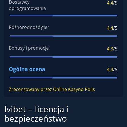
Dostawcy
4,4
/5
oprogramowania
Różnorodność gier
4,4
/5
Bonusy i promocje
4,3
/5
Ogólna ocena
4,3
/5
Zrecenzowany przez Online Kasyno Polis
Ivibet – licencja i
bezpieczeństwo