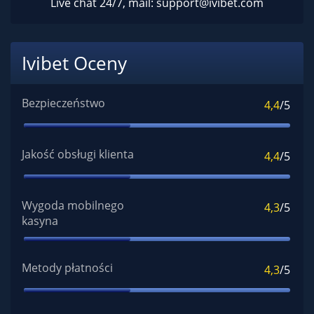
Live chat 24/7, mail:
support@ivibet.com
Ivibet Oceny
Bezpieczeństwo
4,4
/5
Jakość obsługi klienta
4,4
/5
Wygoda mobilnego
4,3
/5
kasyna
Metody płatności
4,3
/5