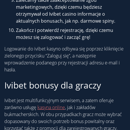
marketingowych, dzięki czemu będziesz
otrzymywał od Ivibet casino informacje o
aktualnych bonusach, jak np. darmowe spiny.
Zakończ i potwierdź rejestrację, dzięki czemu
możesz się zalogować i zacząć grę!
Logowanie do ivibet kasyno odbywa się poprzez kliknięcie
zielonego przycisku “Zaloguj się”, a następnie
wprowadzenie podanego przy rejestracji adresu e-mail i
hasła.
Ivibet bonusy dla graczy
Ivibet jest multifunkcyjnym serwisem, a zatem oferuje
zarówno usługę
kasyna online
, jak i zakładów
bukmacherskich. W obu przypadkach gracz może wybrać
dopasowany do swoich potrzeb bonus powitalny oraz
korzystać także z promocji dla zarejestrowanych graczy.