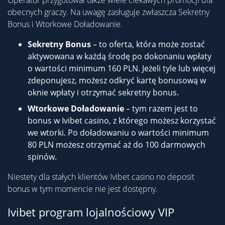
Operator przygotował także wiele ciekawych promocji dla
obecnych graczy. Na uwagę zasługuje zwłaszcza Sekretny
Bonus i Wtorkowe Doładowanie.
Sekretny Bonus
– to oferta, która może zostać
aktywowana w każdą środę po dokonaniu wpłaty
o wartości minimum 160 PLN. Jeżeli tyle lub więcej
zdeponujesz, możesz odkryć kartę bonusową w
oknie wpłaty i otrzymać sekretny bonus.
Wtorkowe Doładowanie
– tym razem jest to
bonus w Ivibet casino, z którego możesz korzystać
we wtorki. Po doładowaniu o wartości minimum
80 PLN możesz otrzymać aż do 100 darmowych
spinów.
Niestety dla stałych klientów Ivibet casino no deposit
bonus w tym momencie nie jest dostępny.
Ivibet program lojalnościowy VIP