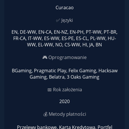
Curacao
✅ Języki
EN, DE-WW, EN-CA, EN-NZ, EN-PH, PT-WW, PT-BR,
FR-CA, IT-WW, ES-WW, ES-PE, ES-CL, PL-WW, HU-
WW, EL-WW, NO, CS-WW, HI, JA, BN
🎮 Oprogramowanie
BGaming, Pragmatic Play, Felix Gaming, Hacksaw
Gaming, Belatra, 3 Oaks Gaming
📅 Rok założenia
2020
💰 Metody płatności
Przelewy bankowe, Karta Kredytowa, Portfel