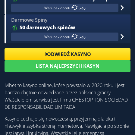
Warunek obrotu
x40
Darmowe Spiny
50 darmowych spinów
Warunek obrotu
x40
ODWIEDŹ KASYNO
LISTA NAJLEPSZYCH KASYN
Ivibet to kasyno online, które powstało w 2020 roku i jest
bardzo chętnie odwiedzane przez polskich graczy.
Właścicielem serwisu jest firma CHESTOPTION SOCIEDAD
DE RESPONSABILIDAD LIMITADA.
Kasyno cechuje się nowoczesną, przyjemną dla oka i
niezwykle szybką stroną internetową. Nawigacja po stronie
jest łatwa i intuicyjna. Wszystkie jej elementy są