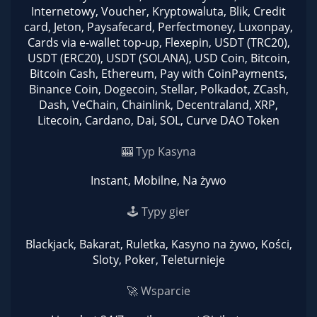
Internetowy, Voucher, Kryptowaluta, Blik, Credit
card, Jeton, Paysafecard, Perfectmoney, Luxonpay,
Cards via e-wallet top-up, Flexepin, USDT (TRC20),
USDT (ERC20), USDT (SOLANA), USD Coin, Bitcoin,
Bitcoin Cash, Ethereum, Pay with CoinPayments,
Binance Coin, Dogecoin, Stellar, Polkadot, ZCash,
Dash, VeChain, Chainlink, Decentraland, XRP,
Litecoin, Cardano, Dai, SOL, Curve DAO Token
🎰 Typ Kasyna
Instant, Mobilne, Na żywo
🕹 Typy gier
Blackjack, Bakarat, Ruletka, Kasyno na żywo, Kości,
Sloty, Poker, Teleturnieje
🚀 Wsparcie