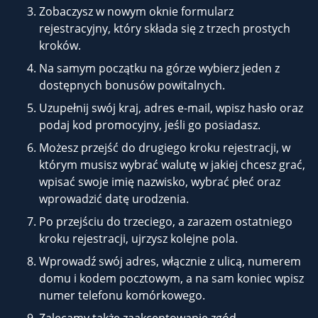
Zobaczysz w nowym oknie formularz
rejestracyjny, który składa się z trzech prostych
kroków.
Na samym początku na górze wybierz jeden z
dostępnych bonusów powitalnych.
Uzupełnij swój kraj, adres e-mail, wpisz hasło oraz
podaj kod promocyjny, jeśli go posiadasz.
Możesz przejść do drugiego kroku rejestracji, w
którym musisz wybrać walutę w jakiej chcesz grać,
wpisać swoje imię nazwisko, wybrać płeć oraz
wprowadzić datę urodzenia.
Po przejściu do trzeciego, a zarazem ostatniego
kroku rejestracji, ujrzysz kolejne pola.
Wprowadź swój adres, włącznie z ulicą, numerem
domu i kodem pocztowym, a na sam koniec wpisz
numer telefonu komórkowego.
Zalecamy także zaakceptowanie zgód