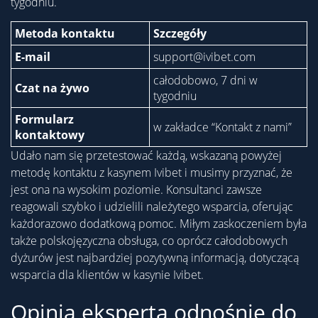
tygodniu.
Metoda kontaktu
Szczegóły
E-mail
support@ivibet.com
całodobowo, 7 dni w
Czat na żywo
tygodniu
Formularz
w zakładce “Kontakt z nami”
kontaktowy
Udało nam się przetestować każdą, wskazaną powyżej
metodę kontaktu z kasynem Ivibet i musimy przyznać, że
jest ona na wysokim poziomie. Konsultanci zawsze
reagowali szybko i udzielili należytego wsparcia, oferując
każdorazowo dodatkową pomoc. Miłym zaskoczeniem była
także polskojęzyczna obsługa, co oprócz całodobowych
dyżurów jest najbardziej pozytywną informacją, dotyczącą
wsparcia dla klientów w kasynie Ivibet.
Opinia eksperta odnośnie do