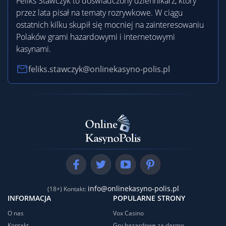
Feliks Stawczyk to doświadczony dziennikarz, który
przez lata pisał na tematy rozrywkowe. W ciągu
ostatnich kilku skupił się mocniej na zainteresowaniu
Polaków grami hazardowymi i internetowymi
kasynami.
feliks.stawczyk@onlinekasyno-polis.pl
info@onlinekasyno-polis.pl
(18+) Kontakt:
INFORMACJA
POPULARNE STRONY
O nas
Vox Casino
Kontakt
Gry hazardowe za darmo