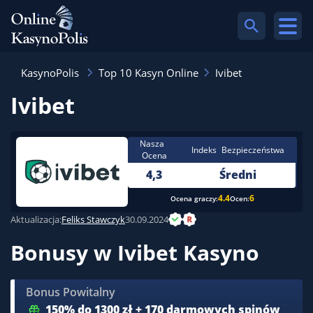
KasynoPolis
Top 10 Kasyn Online
Ivibet
Ivibet
Nasza
Indeks Bezpieczeństwa
Ocena
4,3
Średni
4.4
6
Ocena graczy:
Ocen:
Aktualizacja:
Feliks Stawczyk
30.09.2024
Bonusy w Ivibet Kasyno
Bonus Powitalny
150% do 1300 zł + 170 darmowych spinów