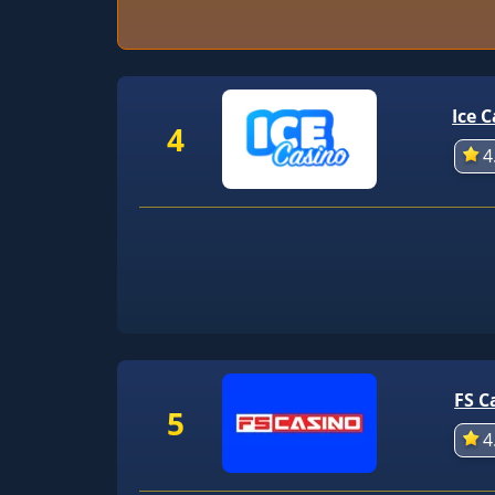
Ice 
4
4
FS C
5
4