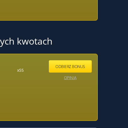
nych kwotach
ODBIERZ BONUS
x55
OPINIA