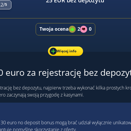
25 EUR bez depozytu
.2/
5
Twoja ocena
2
0
Więcej info
 euro za rejestrację bez depozy
rację bez depozytu, najpierw trzeba wykonać kilka prostych kro
ero zaczynają swoją przygodę z kasynami.
 30 euro no deposit bonus mogą brać udział wyłącznie unikatow
ntuje pomyślne skorzystanie z oferty.