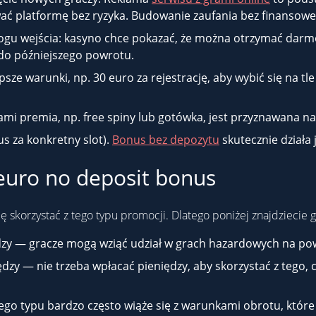
ć platformę bez ryzyka. Budowanie zaufania bez finansowe
gu wejścia: kasyno chce pokazać, że można otrzymać darm
 do późniejszego powrotu.
sze warunki, np. 30 euro za rejestrację, aby wybić się na tl
 premia, np. free spiny lub gotówka, jest przyznawana na 
s za konkretny slot).
Bonus bez depozytu
skutecznie działa
 euro no deposit bonus
ę skorzystać z tego typu promocji. Dlatego poniżej znajdziecie 
zy — gracze mogą wziąć udział w grach hazardowych na powa
iędzy — nie trzeba wpłacać pieniędzy, aby skorzystać z tego
o typu bardzo często wiąże się z warunkami obrotu, które 