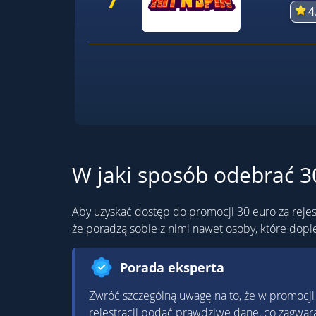
7
4
W jaki sposób odebrać 30
Aby uzyskać dostęp do promocji 30 euro za rejest
że poradzą sobie z nimi nawet osoby, które dopi
Porada eksperta
Zwróć szczególną uwagę na to, że w promocji
rejestracji podać prawdziwe dane, co zagwara