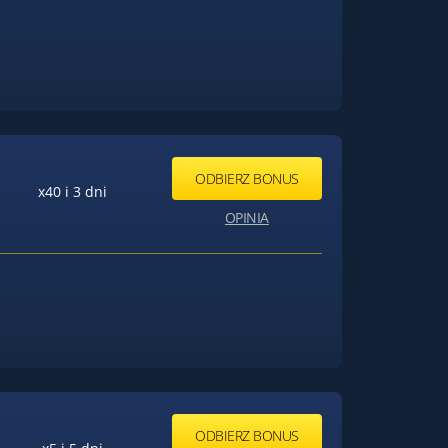
ODBIERZ BONUS
x40 i 3 dni
OPINIA
ODBIERZ BONUS