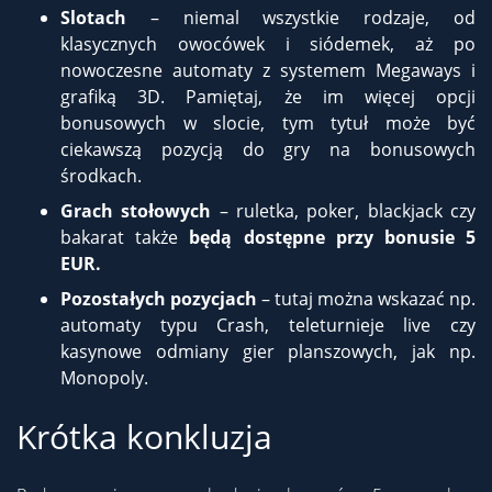
Slotach
– niemal wszystkie rodzaje, od
klasycznych owocówek i siódemek, aż po
nowoczesne automaty z systemem Megaways i
grafiką 3D. Pamiętaj, że im więcej opcji
bonusowych w slocie, tym tytuł może być
ciekawszą pozycją do gry na bonusowych
środkach.
Grach stołowych
– ruletka, poker, blackjack czy
bakarat także
będą dostępne przy bonusie 5
EUR.
Pozostałych pozycjach
– tutaj można wskazać np.
automaty typu Crash, teleturnieje live czy
kasynowe odmiany gier planszowych, jak np.
Monopoly.
Krótka konkluzja