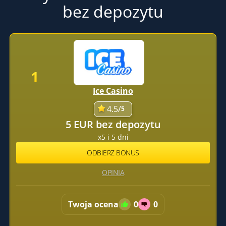
bez depozytu
1
Ice Casino
4.5/
5
5 EUR bez depozytu
x5 i 5 dni
ODBIERZ BONUS
OPINIA
Twoja ocena
0
0