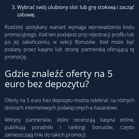
Wybrać swój ulubiony slot lub grę stołową i zacząć
zabawę.
Rzadziej spotykany wariant wymaga wprowadzenia kodu
promocyjnego. Kod ten podajesz przy rejestracji profilu lub
po jej zakończeniu, w sekcji Bonusów. Kod może być
podany przez kasyno lub stronę partnerską oferującą tę
promocję.
Gdzie znaleźć oferty na 5
euro bez depozytu?
Oferty na 5 euro bez depozytu można odebrać na różnych
stronach internetowych poświęconych e-hazardowi.
Witryny partnerskie, które recenzują kasyna online,
publikują poradniki i rankingi bonusów, często
zamieszczają linki do takich promocji.