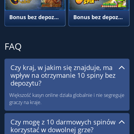
Bonus bez depozytu Rolling Slots
Bonus bez depozytu HellSpin
FAQ
Czy kraj, w jakim się znajduje, ma
wpływ na otrzymanie 10 spiny bez
depozytu?
Większość kasyn online działa globalnie i nie segreguje
graczy na kraje.
Czy mogę z 10 darmowych spinów
korzystać w dowolnej grze?