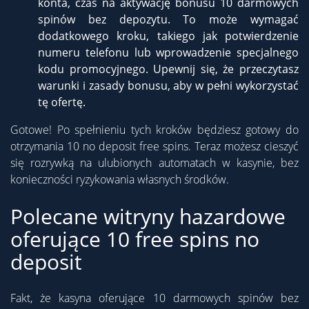
konta, czas na aktywację bonusu 10 darmowych
spinów bez depozytu. To może wymagać
dodatkowego kroku, takiego jak potwierdzenie
numeru telefonu lub wprowadzenie specjalnego
kodu promocyjnego. Upewnij się, że przeczytasz
warunki i zasady bonusu, aby w pełni wykorzystać
tę ofertę.
Gotowe! Po spełnieniu tych kroków będziesz gotowy do
otrzymania 10 no deposit free spins. Teraz możesz cieszyć
się rozrywką na ulubionych automatach w kasynie, bez
konieczności ryzykowania własnych środków.
Polecane witryny hazardowe
oferujące 10 free spins no
deposit
Fakt, że kasyna oferujące 10 darmowych spinów bez