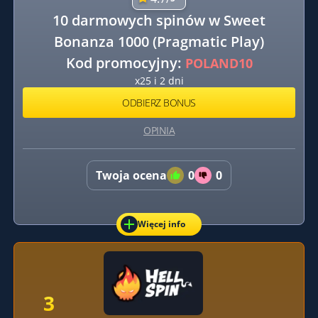
10 darmowych spinów w Sweet
Bonanza 1000 (Pragmatic Play)
Kod promocyjny:
POLAND10
x25 i 2 dni
ODBIERZ BONUS
OPINIA
Twoja ocena
0
0
Więcej info
3