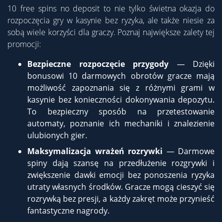
10 free spins no deposit to nie tylko świetna okazja do
rozpoczęcia gry w kasynie bez ryzyka, ale także niesie za
sobą wiele korzyści dla graczy. Poznaj największe zalety tej
promocji:
Bezpieczne rozpoczęcie przygody
— Dzięki
bonusowi 10 darmowych obrotów gracze mają
możliwość zapoznania się z różnymi grami w
kasynie bez konieczności dokonywania depozytu.
To bezpieczny sposób na przetestowanie
automaty, poznanie ich mechaniki i znalezienie
ulubionych gier.
Maksymalizacja wrażeń rozrywki
— Darmowe
spiny dają szansę na przedłużenie rozgrywki i
zwiększenie dawki emocji bez ponoszenia ryzyka
utraty własnych środków. Gracze mogą cieszyć się
rozrywką bez presji, a każdy zakręt może przynieść
fantastyczne nagrody.