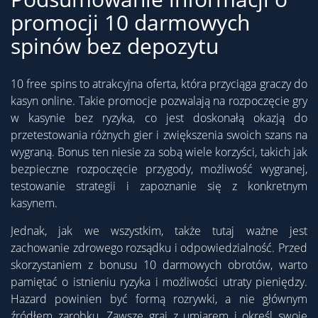
promocji 10 darmowych
spinów bez depozytu
10 free spins to atrakcyjna oferta, która przyciąga graczy do
kasyn online. Takie promocje pozwalają na rozpoczęcie gry
w kasynie bez ryzyka, co jest doskonałą okazją do
przetestowania różnych gier i zwiększenia swoich szans na
wygraną. Bonus ten niesie za sobą wiele korzyści, takich jak
bezpieczne rozpoczęcie przygody, możliwość wygranej,
testowanie strategii i zapoznanie się z konkretnym
kasynem.
Jednak, jak we wszystkim, także tutaj ważne jest
zachowanie zdrowego rozsądku i odpowiedzialność. Przed
skorzystaniem z bonusu 10 darmowych obrotów, warto
pamiętać o istnieniu ryzyka i możliwości utraty pieniędzy.
Hazard powinien być formą rozrywki, a nie głównym
źródłem zarobku. Zawsze graj z umiarem i określ swoje