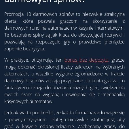
Promocja 10 darmowych spinów to niezwykle atrakcyjna
oferta, która pozwala graczom na skorzystanie z
darmowych rund na automatach w kasynie internetowym.
Te bezpłatne spiny są jak klucz do ekscytującej rozrywki i
pozwalają na rozpoczęcie gry o prawdziwe pieniądze
zupełnie bez ryzyka.
W praktyce, otrzymując ten
bonus bez depozytu
, gracze
mogą dokonać określonej liczby zakręceń na wybranych
automatach, a wszelkie wygrane zgromadzone w trakcie
darmowych spinów zostają przypisane do konta gracza. To
fantastyczna okazja do poznania różnych gier, zwiększenia
swoich szans na wygraną i oswojenia się z mechaniką
kasynowych automatów.
Jednak warto podkreślić, że każda forma hazardu wiąże się
z pewnym ryzykiem. Dlatego niezwykle istotne jest, aby
grać w kasynie odpowiedzialnie. Zachęcamy graczy do