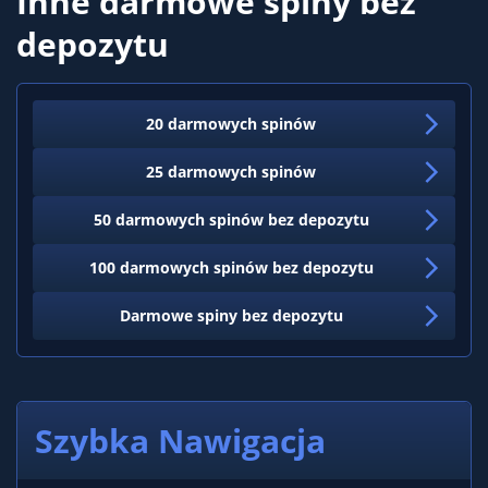
Inne darmowe spiny bez
depozytu
20 darmowych spinów
25 darmowych spinów
50 darmowych spinów bez depozytu
100 darmowych spinów bez depozytu
Darmowe spiny bez depozytu
Szybka Nawigacja