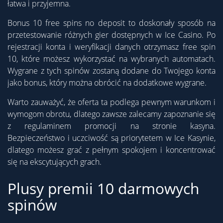
łatwa i przyjemna.
Bonus 10 free spins no deposit to doskonały sposób na
przetestowanie różnych gier dostępnych w Ice Casino. Po
rejestracji konta i weryfikacji danych otrzymasz free spin
10, które możesz wykorzystać na wybranych automatach.
Wygrane z tych spinów zostaną dodane do Twojego konta
jako bonus, który można obrócić na dodatkowe wygrane.
Warto zauważyć, że oferta ta podlega pewnym warunkom i
wymogom obrotu, dlatego zawsze zalecamy zapoznanie się
z regulaminem promocji na stronie kasyna.
Bezpieczeństwo i uczciwość są priorytetem w Ice Kasynie,
dlatego możesz grać z pełnym spokojem i koncentrować
się na ekscytujących grach.
Plusy premii 10 darmowych
spinów