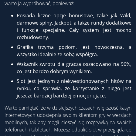
warto ją wypróbować, ponieważ:
Posiada liczne opcje bonusowe, takie jak Wild,
darmowe spiny, Jackpot, a także rundy dodatkowe
i funkcje specjalne. Cały system jest mocno
rozbudowany.
Grafika trzyma poziom, jest nowoczesna, a
wszystko idealnie ze sobą współgra.
Wskaźnik zwrotu dla gracza oszacowano na 96%,
co jest bardzo dobrym wynikiem.
Slot jest jednym z niekwestionowanych hitów na
rynku, co sprawia, że korzystanie z niego jest
jeszcze bardziej bardziej emocjonujące.
Warto pamiętać, że w dzisiejszych czasach większość kasyn
internetowych udostępnia swoim klientom gry w wersjach
mobilnych, tak aby mogli cieszyć się rozgrywką na swoich
telefonach i tabletach. Możesz odpalić slot w przeglądarce