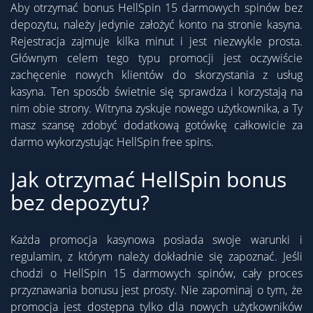
Aby otrzymać bonus HellSpin 15 darmowych spinów bez
depozytu, należy jedynie założyć konto na stronie kasyna.
Rejestracja zajmuje kilka minut i jest niezwykle prosta.
Głównym celem tego typu promocji jest oczywiście
zachęcenie nowych klientów do skorzystania z usług
kasyna. Ten sposób świetnie się sprawdza i korzystają na
nim obie strony. Witryna zyskuje nowego użytkownika, a Ty
masz szansę zdobyć dodatkową gotówkę całkowicie za
darmo wykorzystując HellSpin free spins.
Jak otrzymać HellSpin bonus
bez depozytu?
Każda promocja kasynowa posiada swoje warunki i
regulamin, z którym należy dokładnie się zapoznać. Jeśli
chodzi o HellSpin 15 darmowych spinów, cały proces
przyznawania bonusu jest prosty. Nie zapominaj o tym, że
promocja jest dostępna tylko dla nowych użytkowników