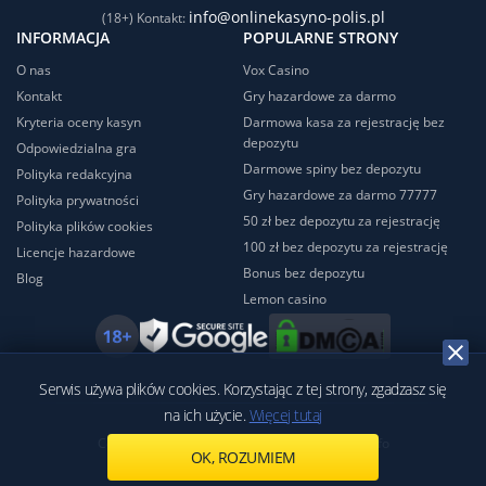
info@onlinekasyno-polis.pl
(18+) Kontakt:
INFORMACJA
POPULARNE STRONY
O nas
Vox Casino
Kontakt
Gry hazardowe za darmo
Kryteria oceny kasyn
Darmowa kasa za rejestrację bez
depozytu
Odpowiedzialna gra
Darmowe spiny bez depozytu
Polityka redakcyjna
Gry hazardowe za darmo 77777
Polityka prywatności
50 zł bez depozytu za rejestrację
Polityka plików cookies
100 zł bez depozytu za rejestrację
Licencje hazardowe
Bonus bez depozytu
Blog
Lemon casino
Serwis używa plików cookies. Korzystając z tej strony, zgadzasz się
na ich użycie.
Więcej tutaj
Copyright © 2015-2026 polskiekasynaonline.info
OK, ROZUMIEM