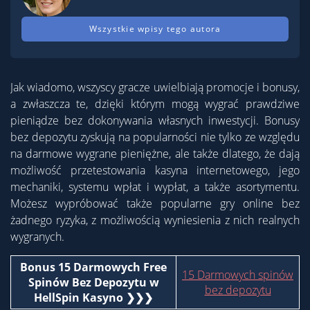
Wszystkie wpisy tego autora
Jak wiadomo, wszyscy gracze uwielbiają promocje i bonusy,
a zwłaszcza te, dzięki którym mogą wygrać prawdziwe
pieniądze bez dokonywania własnych inwestycji. Bonusy
bez depozytu zyskują na popularności nie tylko ze względu
na darmowe wygrane pieniężne, ale także dlatego, że dają
możliwość przetestowania kasyna internetowego, jego
mechaniki, systemu wpłat i wypłat, a także asortymentu.
Możesz wypróbować także popularne gry online bez
żadnego ryzyka, z możliwością wyniesienia z nich realnych
wygranych.
Bonus 15 Darmowych Free
15 Darmowych spinów
Spinów Bez Depozytu w
bez depozytu
HellSpin Kasyno ❯❯❯