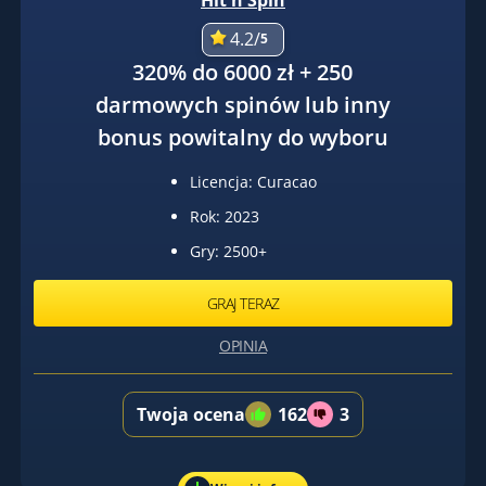
Hit'n'Spin
4.2/
5
320% do 6000 zł + 250
darmowych spinów lub inny
bonus powitalny do wyboru
Licencja: Сuгасао
Rok: 2023
Gry: 2500+
GRAJ TERAZ
OPINIA
Twoja ocena
162
3