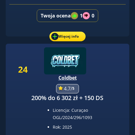
Twoja ocena
1
0
Więcej info
24
Coldbet
4.7/
5
200% do 6 302 zł + 150 DS
Licencja: Curaçao
OGL/2024/296/1093
Rok: 2025