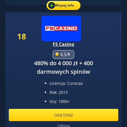
Więcej info
18
FS Casino
4.5/
5
480% do 4 000 zł + 400
darmowych spinów
Licencja: Curacao
Rok: 2015
Gry: 1000+
GRAJ TERAZ
OPINIA