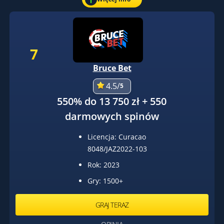
7
Bruce Bet
4.5/
5
550% do 13 750 zł + 550
darmowych spinów
Licencja: Curacao
8048/JAZ2022-103
Rok: 2023
Gry: 1500+
GRAJ TERAZ