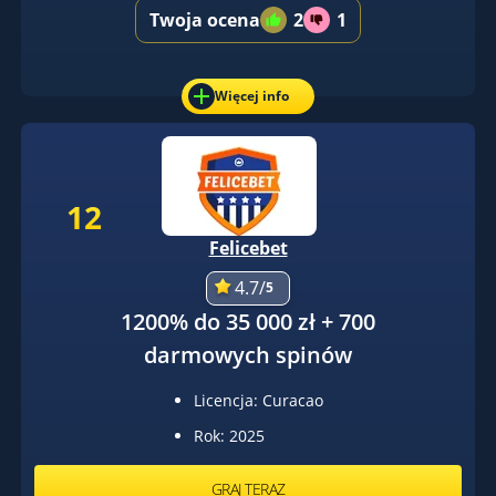
Twoja ocena
2
1
Więcej info
12
Felicebet
4.7/
5
1200% do 35 000 zł + 700
darmowych spinów
Licencja: Curacao
Rok: 2025
GRAJ TERAZ