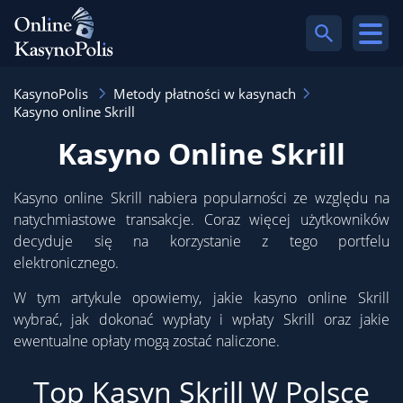
KasynoPolis
Metody płatności w kasynach
Kasyno online Skrill
Kasyno Online Skrill
Kasyno online Skrill nabiera popularności ze względu na
natychmiastowe transakcje. Coraz więcej użytkowników
decyduje się na korzystanie z tego portfelu
elektronicznego.
W tym artykule opowiemy, jakie kasyno online Skrill
wybrać, jak dokonać wypłaty i wpłaty Skrill oraz jakie
ewentualne opłaty mogą zostać naliczone.
Top Kasyn Skrill W Polsce