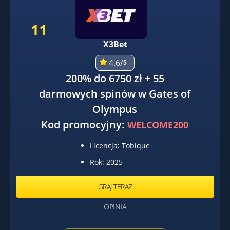
11
X3Bet
4.6/
5
200% do 6750 zł + 55
darmowych spinów w Gates of
Olympus
Kod promocyjny:
WELCOME200
Licencja: Tobique
Rok: 2025
GRAJ TERAZ
OPINIA