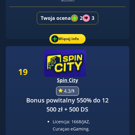
Twoja ocena
2
3
Więcej info
19
Spin City
4.3/
5
Bonus powitalny 550% do 12
500 zł + 500 DS
Licencja: 1668/JAZ,
Curaçao eGaming.