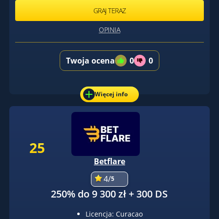
GRAJ TERAZ
OPINIA
Twoja ocena
0
0
Więcej info
25
Betflare
4/
5
250% do 9 300 zł + 300 DS
Licencja: Curacao