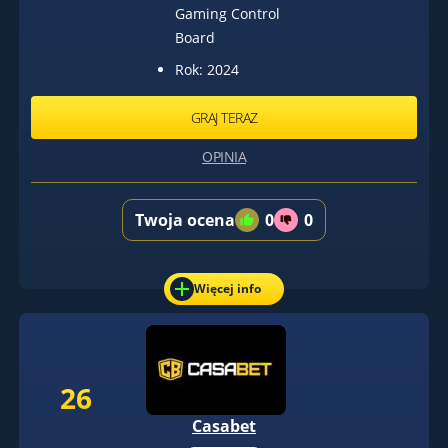
Gaming Control
Board
Rok: 2024
GRAJ TERAZ
OPINIA
Twoja ocena
0
0
Więcej info
26
Casabet