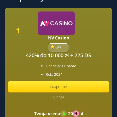
1
NV Casino
5/
5
420% do 10 000 zł + 225 DS
Licencja: Curacao
Rok: 2024
GRAJ TERAZ
OPINIA
Twoja ocena
20
4