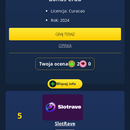
Licencja: Curacao
Rok: 2024
GRAJ TERAZ
OPINIA
Twoja ocena
2
0
Więcej info
5
SlotRave