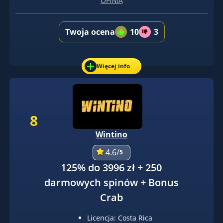
OPINIA
Twoja ocena
10
3
Więcej info
8
Wintino
4.6/
5
125% do 3996 zł + 250
darmowych spinów + Bonus
Crab
Licencja: Costa Rica