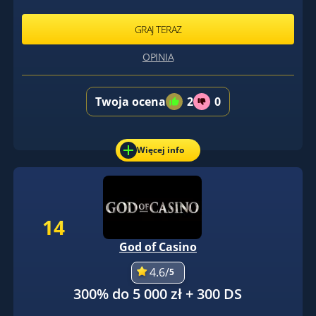
GRAJ TERAZ
OPINIA
Twoja ocena
2
0
Więcej info
14
God of Casino
4.6/
5
300% do 5 000 zł + 300 DS