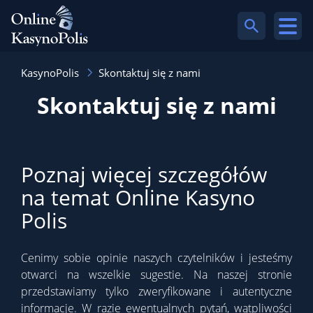
KasynoPolis
Skontaktuj się z nami
Skontaktuj się z nami
Poznaj więcej szczegółów
na temat Online Kasyno
Polis
Cenimy sobie opinie naszych czytelników i jesteśmy
otwarci na wszelkie sugestie. Na naszej stronie
przedstawiamy tylko zweryfikowane i autentyczne
informacje. W razie ewentualnych pytań, wątpliwości