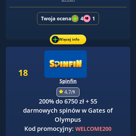
Twoja ocena
4
1
Więcej info
18
Spinfin
4.7/
5
200% do 6750 zł + 55
darmowych spinów w Gates of
Olympus
Kod promocyjny:
WELCOME200