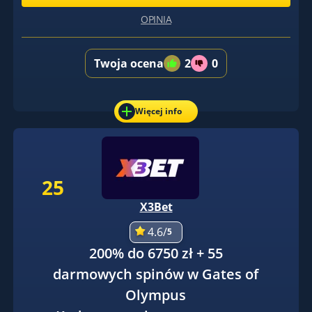
OPINIA
Twoja ocena
2
0
Więcej info
25
X3Bet
4.6/
5
200% do 6750 zł + 55
darmowych spinów w Gates of
Olympus