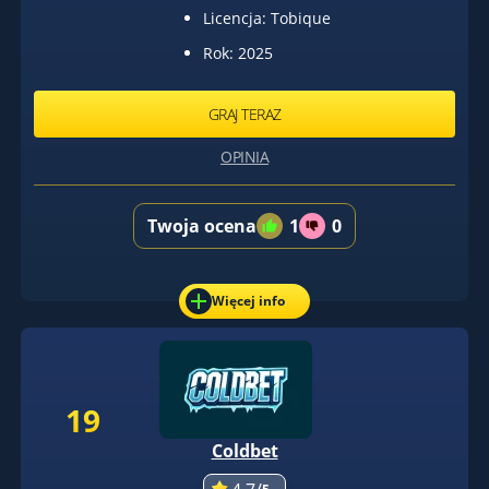
Licencja: Tobique
Rok: 2025
GRAJ TERAZ
OPINIA
Twoja ocena
1
0
Więcej info
19
Coldbet