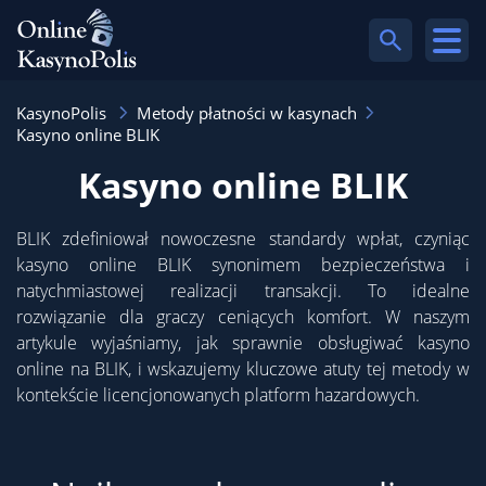
KasynoPolis
Metody płatności w kasynach
Kasyno online BLIK
Kasyno online BLIK
BLIK zdefiniował nowoczesne standardy wpłat, czyniąc
kasyno online BLIK synonimem bezpieczeństwa i
natychmiastowej realizacji transakcji. To idealne
rozwiązanie dla graczy ceniących komfort. W naszym
artykule wyjaśniamy, jak sprawnie obsługiwać kasyno
online na BLIK, i wskazujemy kluczowe atuty tej metody w
kontekście licencjonowanych platform hazardowych.