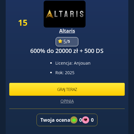
15
Altaris
5/
5
600% do 20000 zł + 500 DS
Licencja: Anjouan
Rok: 2025
GRAJ TERAZ
OPINIA
Twoja ocena
0
0