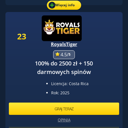
Więcej info
23
RoyalsTiger
4.5/
5
100% do 2500 zł + 150
darmowych spinów
Licencja: Costa Rica
Rok: 2025
GRAJ TERAZ
OPINIA