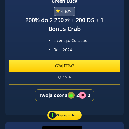
Green Luck
4.8/
5
200% do 2 250 zł + 200 DS + 1
Bonus Crab
Licencja: Curacao
Rok: 2024
GRAJ TERAZ
OPINIA
Twoja ocena
2
0
Więcej info