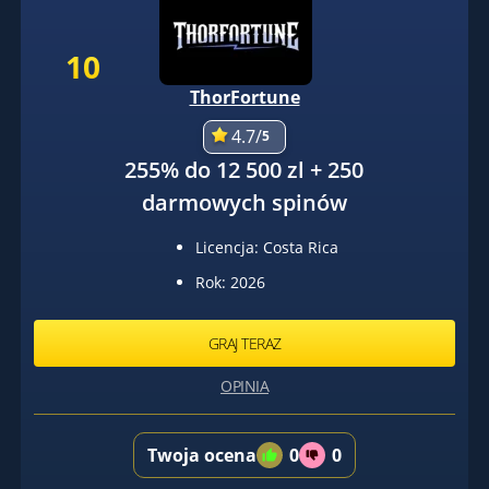
10
ThorFortune
4.7/
5
255% do 12 500 zl + 250
darmowych spinów
Licencja: Costa Rica
Rok: 2026
GRAJ TERAZ
OPINIA
Twoja ocena
0
0