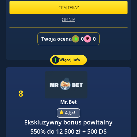
GRAJ TERAZ
OPINIA
Twoja ocena
0
0
Więcej info
8
Mr.Bet
4.6/
5
Ekskluzywny bonus powitalny
550% do 12 500 zł + 500 DS