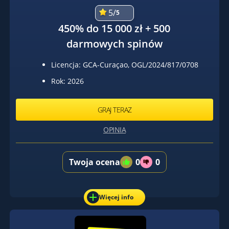
5/
5
450% do 15 000 zł + 500
darmowych spinów
Licencja: GCA-Curaçao, OGL/2024/817/0708
Rok: 2026
GRAJ TERAZ
OPINIA
Twoja ocena
0
0
Więcej info