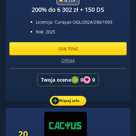
4.7/
5
200% do 6 302 zł + 150 DS
Licencja: Curaçao OGL/2024/296/1093
Rok: 2025
GRAJ TERAZ
OPINIA
Twoja ocena
0
0
Więcej info
20