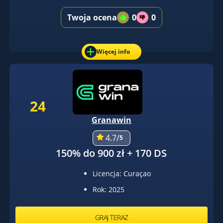
Twoja ocena
0
0
Więcej info
24
Granawin
4.7/
5
150% do 900 zł + 170 DS
Licencja: Curaçao
Rok: 2025
GRAJ TERAZ