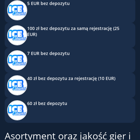
5 EUR bez depozytu
100 zł bez depozytu za samą rejestrację (25
EUR)
7 EUR bez depozytu
40 zł bez depozytu za rejestrację (10 EUR)
60 zł bez depozytu
Asortyment oraz jakość gier i