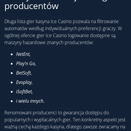
producentów
Długa lista gier kasyna Ice Casino pozwala na filtrowanie
automatów według indywidualnych preferencji graczy. W
ogólnej ofercie gier Ice Casino logowanie dostępne są
maszyny hazardowe znanych producentów:
NetEnt,
Play’n Go,
BetSoft,
Evoplay,
iSoftBet,
i wielu innych.
Renomowani producenci to gwarancja dostępu do
popularnych i wypłacalnych gier. Ten konkretny aspekt jest
ważną cechą każdego kasyna, dlatego zawsze zwracamy na