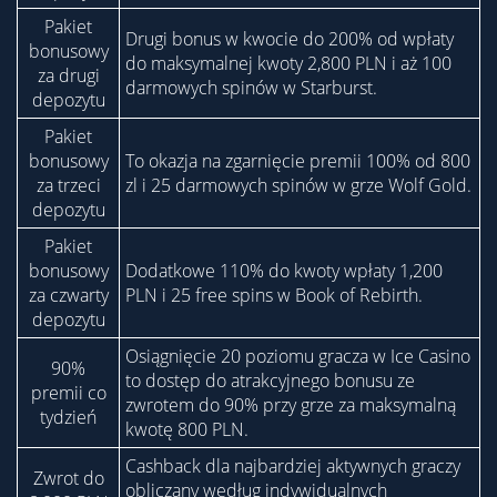
Pakiet
Drugi bonus w kwocie do 200% od wpłaty
bonusowy
do maksymalnej kwoty 2,800 PLN i aż 100
za drugi
darmowych spinów w Starburst.
depozytu
Pakiet
bonusowy
To okazja na zgarnięcie premii 100% od 800
za trzeci
zl i 25 darmowych spinów w grze Wolf Gold.
depozytu
Pakiet
bonusowy
Dodatkowe 110% do kwoty wpłaty 1,200
za czwarty
PLN i 25 free spins w Book of Rebirth.
depozytu
Osiągnięcie 20 poziomu gracza w Ice Casino
90%
to dostęp do atrakcyjnego bonusu ze
premii co
zwrotem do 90% przy grze za maksymalną
tydzień
kwotę 800 PLN.
Cashback dla najbardziej aktywnych graczy
Zwrot do
obliczany według indywidualnych