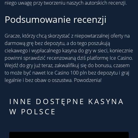
niego uwagę przy tworzeniu naszych autorskich recenzji.
Podsumowanie recenzji
Gracze, którzy chcą skorzystać z niepowtarzalnej oferty na
darmową grę bez depozytu, a do tego poszukują
ciekawego i wypłacalnego kasyna do gry w sieci, koniecznie
powinni sprawdzić recenzowaną dziś platformę Ice Casino.
Wejdź do gry już teraz, zakwalifikuj się do bonusu, czasem
to może być nawet Ice Casino 100 pln bez depozytu i graj
legalnie i bez obaw o oszustwa. Powodzenia!
INNE DOSTĘPNE KASYNA
W POLSCE