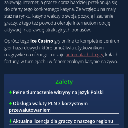
zalewają Internet, a gracze coraz bardziej przekonują się
do oferty tego konkretnego kasyna. Ze względu na mały
staż na rynku, kasyno walczy o swoją pozycję i zaufanie
graczy, z tego też powodu oferuje internautom opcję
aktywacji naprawdę atrakcyjnych bonusów.
Oprócz tego
Ice Casino
gry online to kompletne centrum
gier hazardowych, które umożliwia użytkownikom
rozgrywkę na różnego rodzaju
automatach do gry
, kołach
fortuny, w turniejach i w fenomenalnym kasynie na żywo.
Zalety
Pełne tłumaczenie witryny na język Polski
Obsługa waluty PLN z korzystnym
przewalutowaniem
Aktualna licencja dla graczy z naszego regionu