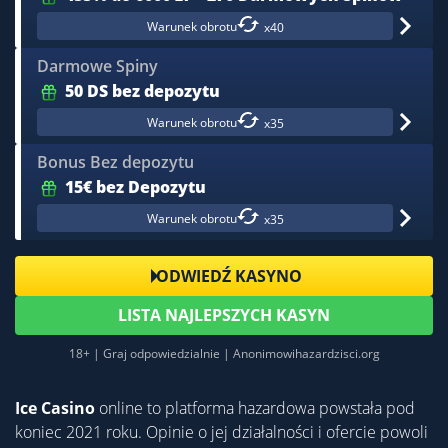
Warunek obrotu
x40
Darmowe Spiny
50 DS bez depozytu
Warunek obrotu
x35
Bonus Bez depozytu
15€ bez Depozytu
Warunek obrotu
x35
ODWIEDŹ KASYNO
LISTA NAJLEPSZYCH KASYN
18+ | Graj odpowiedzialnie | Anonimowihazardzisci.org
Ice Casino
online to platforma hazardowa powstała pod
koniec 2021 roku. Opinie o jej działalności i ofercie powoli