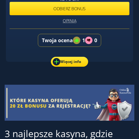
ODBIERZ BONUS
OPINIA
Twoja ocena
1
0
Więcej info
3 najlepsze kasyna, gdzie