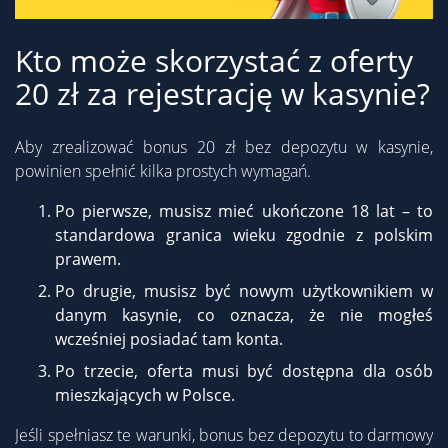
Kto może skorzystać z oferty
20 zł za rejestrację w kasynie?
Aby zrealizować bonus 20 zł bez depozytu w kasynie,
powinien spełnić kilka prostych wymagań.
Po pierwsze, musisz mieć ukończone 18 lat – to
standardowa granica wieku zgodnie z polskim
prawem.
Po drugie, musisz być nowym użytkownikiem w
danym kasynie, co oznacza, że nie mogłeś
wcześniej posiadać tam konta.
Po trzecie, oferta musi być dostępna dla osób
mieszkających w Polsce.
Jeśli spełniasz te warunki, bonus bez depozytu to darmowy