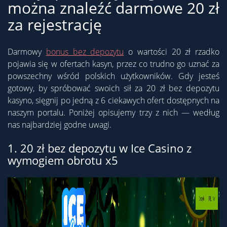
można znaleźć darmowe 20 zł
za rejestrację
Darmowy
bonus bez depozytu
o wartości 20 zł rzadko
pojawia się w ofertach kasyn, przez co trudno go uznać za
powszechny wśród polskich użytkowników. Gdy jesteś
gotowy, by spróbować swoich sił za 20 zł bez depozytu
kasyno, sięgnij po jedną z 6 ciekawych ofert dostępnych na
naszym portalu. Poniżej opisujemy trzy z nich — według
nas najbardziej godne uwagi.
1. 20 zł bez depozytu w Ice Casino z
wymogiem obrotu x5