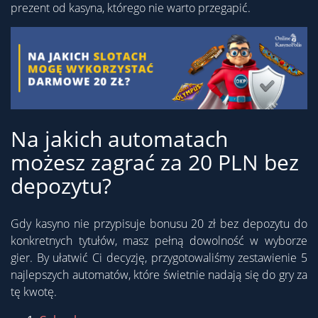
prezent od kasyna, którego nie warto przegapić.
Na jakich automatach
możesz zagrać za 20 PLN bez
depozytu?
Gdy kasyno nie przypisuje bonusu 20 zł bez depozytu do
konkretnych tytułów, masz pełną dowolność w wyborze
gier. By ułatwić Ci decyzję, przygotowaliśmy zestawienie 5
najlepszych automatów, które świetnie nadają się do gry za
tę kwotę.