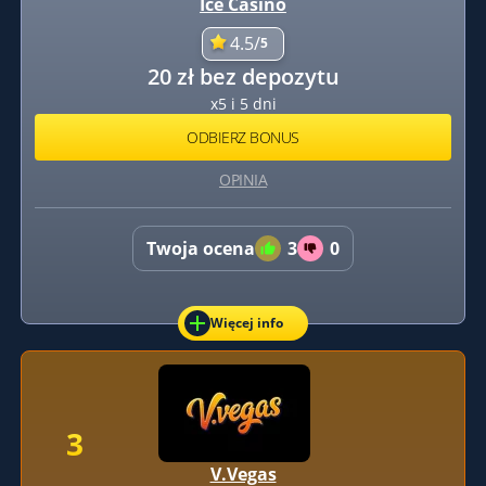
Ice Casino
4.5/
5
20 zł bez depozytu
x5 і 5 dni
ODBIERZ BONUS
OPINIA
Twoja ocena
3
0
Więcej info
3
V.Vegas