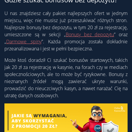
U nas znajdziesz cały pakiet najlepszych ofert w jednym
miejscu, więc nie musisz już przeszukiwać różnych stron.
Najlepsze bonusy bez depozytu, w tym 20 zł za rejestrację,
umieszczone są w sekcji „
Bonusy bez depozytu
” oraz
„
Darmowe spiny
”. Każda promocja została dokładnie
przeanalizowana i jest w pełni bezpieczna.
Może ktoś doradził Ci szukać bonusów startowych, takich
jak 20 zł za rejestrację w kasynie, na forach czy w mediach
społecznościowych, ale to może być ryzykowne. Bonusy z
nieznanych źródeł mogą zawierać ukryte warunki,
prowadzić do nieuczciwych kasyn, a nawet narażać Cię na
utratę danych osobowych.