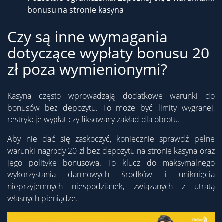
bonusu na stronie kasyna
Czy są inne wymagania
dotyczące wypłaty bonusu 20
zł poza wymienionymi?
Kasyna często wprowadzają dodatkowe warunki do
bonusów bez depozytu. To może być limity wygranej,
restrykcje wypłat czy fiksowany zakład dla obrotu.
Aby nie dać się zaskoczyć, koniecznie sprawdź pełne
warunki nagrody 20 zł bez depozytu na stronie kasyna oraz
jego politykę bonusową. To klucz do maksymalnego
wykorzystania darmowych środków i uniknięcia
nieprzyjemnych niespodzianek, związanych z utratą
własnych pieniądze.