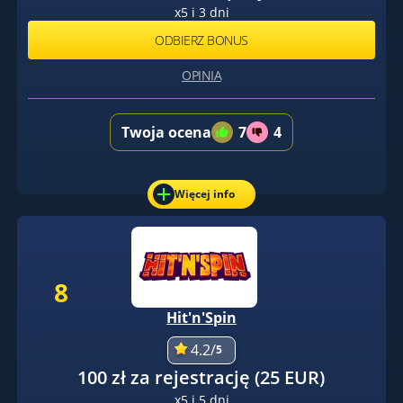
x5 i 3 dni
ODBIERZ BONUS
OPINIA
Twoja ocena
7
4
Więcej info
8
Hit'n'Spin
4.2/
5
100 zł za rejestrację (25 EUR)
x5 i 5 dni