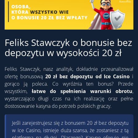
Feliks Stawczyk o bonusie bez
depozytu w wysokości 20 zł
Feliks Stawczyk, nasz analityk, dokładnie przeanalizował
ofertę bonusową
20 zł bez depozytu od Ice Casino
i
gorąco ją poleca. Co wyróżnia ten bonus? Przede
wszystkim,
łatwe do spełnienia warunki obrotu
,
wystarczająco długi czas na ich realizację oraz pełne
dostosowanie kasyna do potrzeb polskich graczy.
Jeśli zarejestrujesz się z bonusem 20 zł bez depozytu
w Ice Casino, istnieje duża szansa, że zostaniesz z tą
platformą na dłużej. Dlaczego? Kasyno oferuje nie