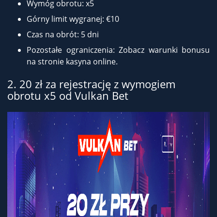
Wymóg obrotu: x5
Górny limit wygranej: €10
Czas na obrót: 5 dni
Pozostałe ograniczenia: Zobacz warunki bonusu
na stronie kasyna online.
2. 20 zł za rejestrację z wymogiem
obrotu x5 od Vulkan Bet