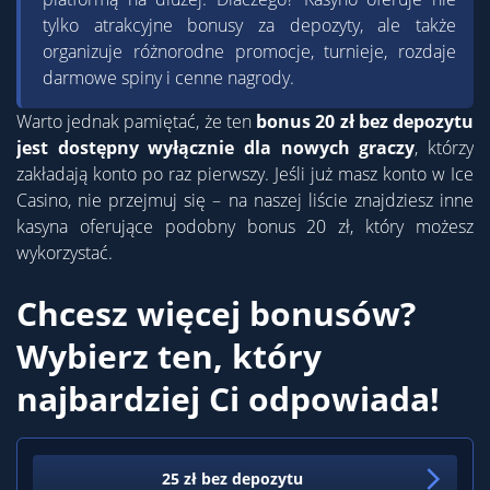
tylko atrakcyjne bonusy za depozyty, ale także
organizuje różnorodne promocje, turnieje, rozdaje
darmowe spiny i cenne nagrody.
Warto jednak pamiętać, że ten
bonus 20 zł bez depozytu
jest dostępny wyłącznie dla nowych graczy
, którzy
zakładają konto po raz pierwszy. Jeśli już masz konto w Ice
Casino, nie przejmuj się – na naszej liście znajdziesz inne
kasyna oferujące podobny bonus 20 zł, który możesz
wykorzystać.
Chcesz więcej bonusów?
Wybierz ten, który
najbardziej Ci odpowiada!
25 zł bez depozytu