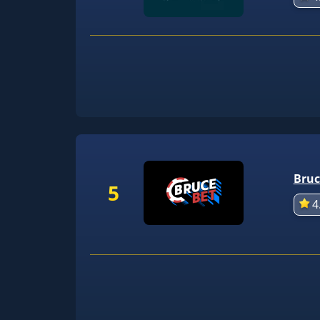
Bruc
5
4