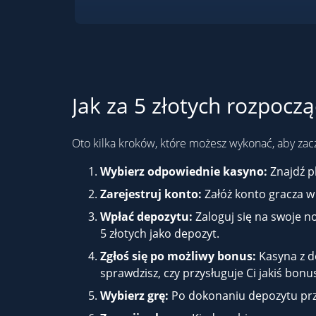
Jak za 5 złotych rozpocz
Oto kilka kroków, które możesz wykonać, aby zac
Wybierz odpowiednie kasyno:
Znajdź pl
Zarejestruj konto:
Załóż konto gracza 
Wpłać depozytu:
Zaloguj się na swoje n
5 złotych jako depozyt.
Zgłoś się po możliwy bonus:
Kasyna z d
sprawdzisz, czy przysługuje Ci jakiś bonu
Wybierz grę:
Po dokonaniu depozytu prze