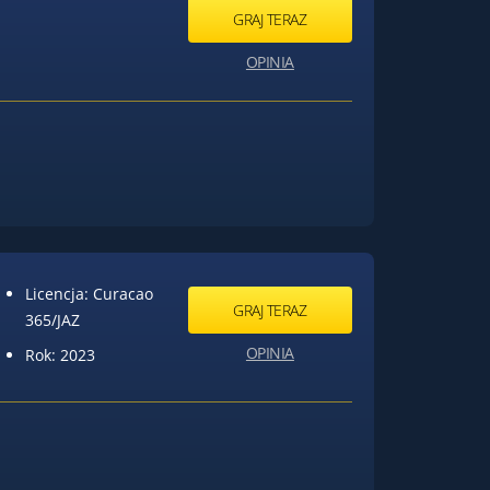
GRAJ TERAZ
OPINIA
Licencja: Curacao
GRAJ TERAZ
365/JAZ
OPINIA
Rok: 2023