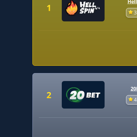
Hel
1
3
20
2
4