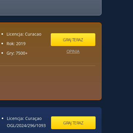
Licencja: Curacao
GRAJ TERAZ
Rok: 2019
OPINIA
Gry: 7500+
Licencja: Curaçao
GRAJ TERAZ
OGL/2024/296/1093