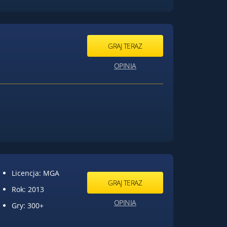
GRAJ TERAZ
OPINIA
Licencja: MGA
GRAJ TERAZ
Rok: 2013
OPINIA
Gry: 300+