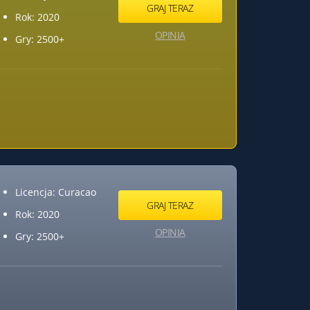
GRAJ TERAZ
Rok: 2020
OPINIA
Gry: 2500+
Licencja: Curacao
GRAJ TERAZ
Rok: 2020
OPINIA
Gry: 2500+