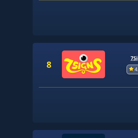
7S
8
4