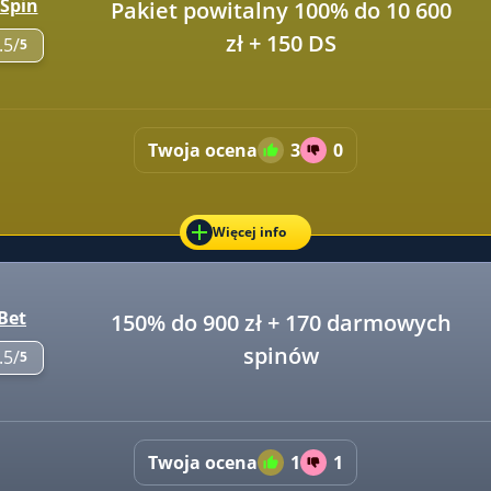
lSpin
Pakiet powitalny 100% do 10 600
zł + 150 DS
.5/
5
Twoja ocena
3
0
Więcej info
Bet
150% do 900 zł + 170 darmowych
spinów
.5/
5
Twoja ocena
1
1