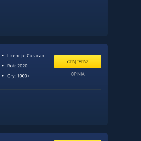
Licencja: Curacao
GRAJ TERAZ
Rok: 2020
OPINIA
Gry: 1000+