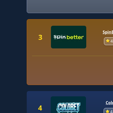
Spin
3
4
Col
4
4