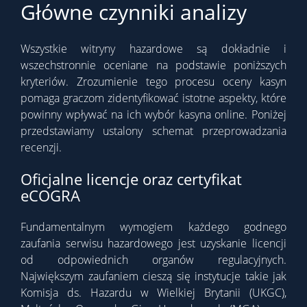
Główne czynniki analizy
Wszystkie witryny hazardowe są dokładnie i
wszechstronnie oceniane na podstawie poniższych
kryteriów. Zrozumienie tego procesu oceny kasyn
pomaga graczom zidentyfikować istotne aspekty, które
powinny wpływać na ich wybór kasyna online. Poniżej
przedstawiamy ustalony schemat przeprowadzania
recenzji.
Oficjalne licencje oraz certyfikat
eCOGRA
Fundamentalnym wymogiem każdego godnego
zaufania serwisu hazardowego jest uzyskanie licencji
od odpowiednich organów regulacyjnych.
Największym zaufaniem cieszą się instytucje takie jak
Komisja ds. Hazardu w Wielkiej Brytanii (UKGC),