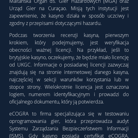
Maltańska Organ ds. Gier Hazardowych (MGA) oraz
Urząd Gier na Curaçao. Misją tych instytucji jest
zapewnienie, że kasyno działa w sposób uczciwy i
zgodny z przepisami dotyczącymi hazardu.
Podczas tworzenia recenzji kasyna, pierwszym
krokiem, który podejmujemy, jest weryfikacja
obecności ważnej licencji. Na przykład, jeśli to
brytyjskie kasyno, oczekujemy, że będzie miało licencję
od UKGC. Informacje o posiadanej licencji zazwyczaj
znajdują się na stronie internetowej danego kasyna,
najczęściej w sekcji warunków korzystania lub w
stopce strony. Wielokrotnie licencja jest oznaczona
logiem, numerem identyfikacyjnym i prowadzi do
oficjalnego dokumentu, który ją potwierdza.
eCOGRA to firma specjalizująca się w testowaniu
oprogramowania gier, która przeprowadza audyt
Systemu Zarządzania Bezpieczeństwem Informacji
(ISMS). Gdy kasyno posiada certyfikat eCOGRA,