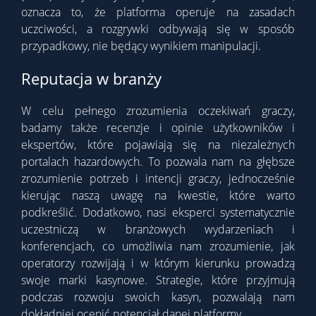
oznacza to, że platforma operuje na zasadach
uczciwości, a rozgrywki odbywają się w sposób
przypadkowy, nie będący wynikiem manipulacji.
Reputacja w branży
W celu pełnego zrozumienia oczekiwań graczy,
badamy także recenzje i opinie użytkowników i
ekspertów, które pojawiają się na niezależnych
portalach hazardowych. To pozwala nam na głębsze
zrozumienie potrzeb i intencji graczy, jednocześnie
kierując naszą uwagę na kwestie, które warto
podkreślić. Dodatkowo, nasi eksperci systematycznie
uczestniczą w branżowych wydarzeniach i
konferencjach, co umożliwia nam zrozumienie, jak
operatorzy rozwijają i w którym kierunku prowadzą
swoje marki kasynowe. Strategie, które przyjmują
podczas rozwoju swoich kasyn, pozwalają nam
dokładniej ocenić potencjał danej platformy.