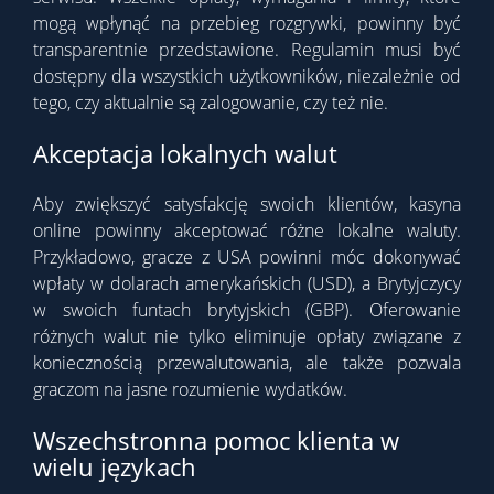
mogą wpłynąć na przebieg rozgrywki, powinny być
transparentnie przedstawione. Regulamin musi być
dostępny dla wszystkich użytkowników, niezależnie od
tego, czy aktualnie są zalogowanie, czy też nie.
Akceptacja lokalnych walut
Aby zwiększyć satysfakcję swoich klientów, kasyna
online powinny akceptować różne lokalne waluty.
Przykładowo, gracze z USA powinni móc dokonywać
wpłaty w dolarach amerykańskich (USD), a Brytyjczycy
w swoich funtach brytyjskich (GBP). Oferowanie
różnych walut nie tylko eliminuje opłaty związane z
koniecznością przewalutowania, ale także pozwala
graczom na jasne rozumienie wydatków.
Wszechstronna pomoc klienta w
wielu językach