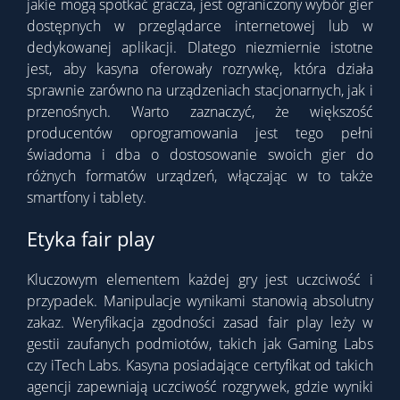
jakie mogą spotkać gracza, jest ograniczony wybór gier
dostępnych w przeglądarce internetowej lub w
dedykowanej aplikacji. Dlatego niezmiernie istotne
jest, aby kasyna oferowały rozrywkę, która działa
sprawnie zarówno na urządzeniach stacjonarnych, jak i
przenośnych. Warto zaznaczyć, że większość
producentów oprogramowania jest tego pełni
świadoma i dba o dostosowanie swoich gier do
różnych formatów urządzeń, włączając w to także
smartfony i tablety.
Etyka fair play
Kluczowym elementem każdej gry jest uczciwość i
przypadek. Manipulacje wynikami stanowią absolutny
zakaz. Weryfikacja zgodności zasad fair play leży w
gestii zaufanych podmiotów, takich jak Gaming Labs
czy iTech Labs. Kasyna posiadające certyfikat od takich
agencji zapewniają uczciwość rozgrywek, gdzie wyniki