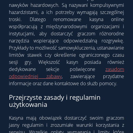
nawyków hazardowych. Są nazywani kompulsywnymi
hazardzistami, a ich potrzeby wymagają szczególnej
troski. Dlatego renomowane kasyna online
współpracują z międzynarodowymi organizacjami i
instytucjami, aby dostarczyć graczom różnorodne
narzędzia wspierające odpowiedzialną rozgrywkę.
Przykłady to możliwość samowykluczenia, ustanawianie
limitów stawek czy określenie ograniczonego czasu
sesji gry. Większość kasyn posiada również
dedykowane sekcje poświęcone
zasadom
odpowiedniej zabawy
, zawierające przydatne
informacje oraz dane kontaktowe do służb pomocy.
Przejrzyste zasady i regulamin
użytkowania
Kasyna mają obowiązek dostarczyć swoim graczom
jasny regulamin i zrozumiałe warunki korzystania z
serwisu. Wszelkie opłaty, wymagania i limity, które