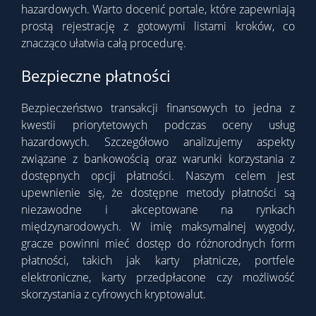
hazardowych. Warto docenić portale, które zapewniają
prostą rejestrację z gotowymi listami kroków, co
znacząco ułatwia całą procedurę.
Bezpieczne płatności
Bezpieczeństwo transakcji finansowych to jedna z
kwestii priorytetowych podczas oceny usług
hazardowych. Szczegółowo analizujemy aspekty
związane z bankowością oraz warunki korzystania z
dostępnych opcji płatności. Naszym celem jest
upewnienie się, że dostępne metody płatności są
niezawodne i akceptowane na rynkach
międzynarodowych. W imię maksymalnej wygody,
gracze powinni mieć dostęp do różnorodnych form
płatności, takich jak karty płatnicze, portfele
elektroniczne, karty przedpłacone czy możliwość
skorzystania z cyfrowych kryptowalut.