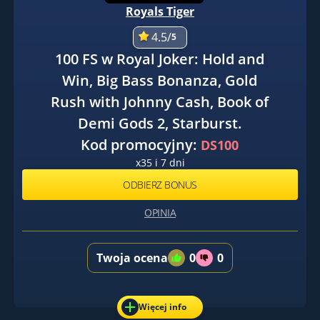
Royals Tiger
4.5/
5
100 FS w Royal Joker: Hold and
Win, Big Bass Bonanza, Gold
Rush with Johnny Cash, Book of
Demi Gods 2, Starburst.
Kod promocyjny:
DS100
x35 i 7 dni
ODBIERZ BONUS
OPINIA
Twoja ocena
0
0
Więcej info