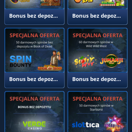
Bonus bez depozytu Rolling Slots
Bonus bez depozytu HellSpin
Bonus bez depozytu SpinBounty
Bonus bez depozytu Slottyway