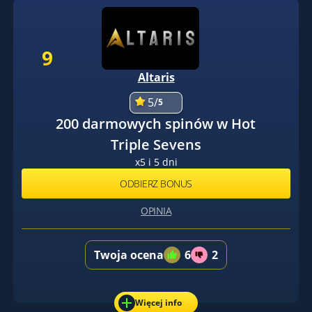
9
Altaris
5/
5
200 darmowych spinów w Hot
Triple Sevens
x5 i 5 dni
ODBIERZ BONUS
OPINIA
Twoja ocena
6
2
Więcej info