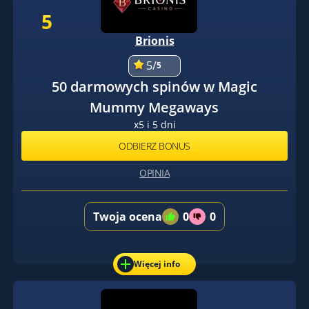
5
Brionis
5/
5
50 darmowych spinów w Magic
Mummy Megaways
x5 i 5 dni
ODBIERZ BONUS
OPINIA
Twoja ocena
0
0
Więcej info