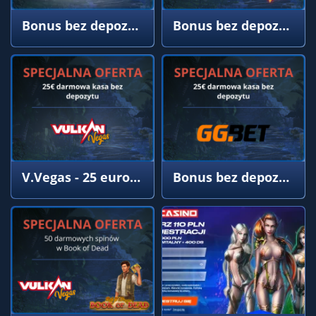
Bonus bez depozytu Verde Casino
Bonus bez depozytu Slottica
V.Vegas - 25 euro bez depozytu
Bonus bez depozytu GGBet