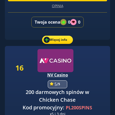
OPINIA
Twoja ocena
0
0
Więcej info
16
NV Casino
5/
5
200 darmowych spinów w
Chicken Chase
Kod promocyjny:
PL200SPINS
x5 i 3 dni