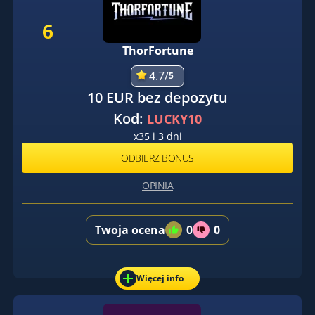
6
ThorFortune
4.7/
5
10 EUR bez depozytu
Kod:
LUCKY10
x35 i 3 dni
ODBIERZ BONUS
OPINIA
Twoja ocena
0
0
Więcej info