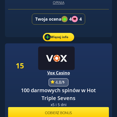
OPINIA
Twoja ocena
4
4
Więcej info
15
Vox Casino
4.8/
5
100 darmowych spinów w Hot
Triple Sevens
x5 i 5 dni
ODBIERZ BONUS