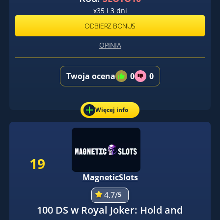
x35 i 3 dni
ODBIERZ BONUS
OPINIA
Twoja ocena
0
0
Więcej info
19
MagneticSlots
4.7/
5
100 DS w Royal Joker: Hold and