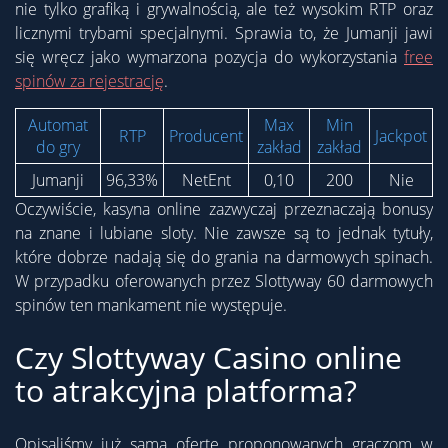
nie tylko grafiką i grywalnością, ale też wysokim RTP oraz
licznymi trybami specjalnymi. Sprawia to, że Jumanji jawi
się wręcz jako wymarzona pozycja do wykorzystania
free
spinów za rejestrację
.
Automat
Max
Min
RTP
Producent
Jackpot
do gry
zakład
zakład
Jumanji
96,33%
NetEnt
0,10
200
Nie
Oczywiście, kasyna online zazwyczaj przeznaczają bonusy
na znane i lubiane sloty. Nie zawsze są to jednak tytuły,
które dobrze nadają się do grania na darmowych spinach.
W przypadku oferowanych przez Slottyway 60 darmowych
spinów ten mankament nie występuje.
Czy Slottyway Casino online
to atrakcyjna platforma?
Opisaliśmy już samą ofertę proponowanych graczom w