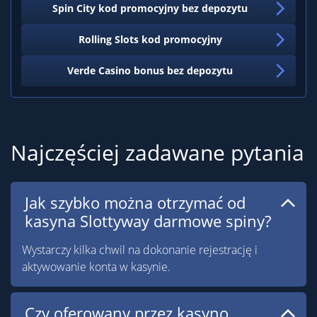
Spin City kod promocyjny bez depozytu
Rolling Slots kod promocyjny
Verde Casino bonus bez depozytu
Najczęściej zadawane pytania
Jak szybko można otrzymać od
kasyna Slottyway darmowe spiny?
Wystarczy kilka chwil na dokonanie rejestrację i
aktywowanie konta w kasynie.
Czy oferowany przez kasyno