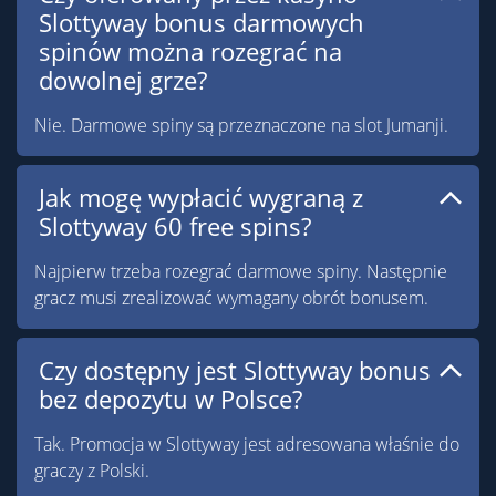
Slottyway bonus darmowych
spinów można rozegrać na
dowolnej grze?
Nie. Darmowe spiny są przeznaczone na slot Jumanji.
Jak mogę wypłacić wygraną z
Slottyway 60 free spins?
Najpierw trzeba rozegrać darmowe spiny. Następnie
gracz musi zrealizować wymagany obrót bonusem.
Czy dostępny jest Slottyway bonus
bez depozytu w Polsce?
Tak. Promocja w Slottyway jest adresowana właśnie do
graczy z Polski.