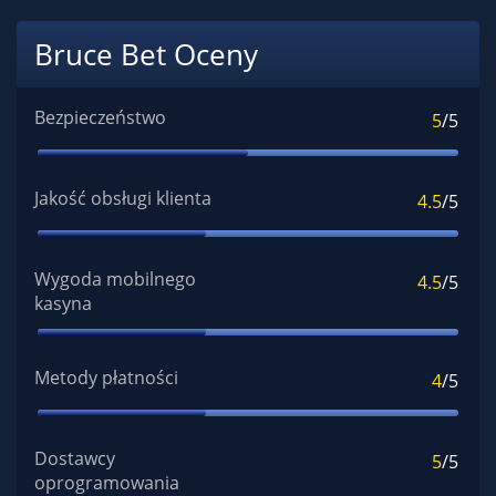
Bruce Bet Oceny
Bezpieczeństwo
5
/5
Jakość obsługi klienta
4.5
/5
Wygoda mobilnego
4.5
/5
kasyna
Metody płatności
4
/5
Dostawcy
5
/5
oprogramowania