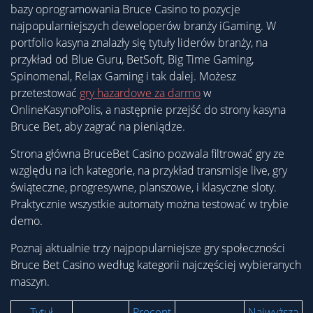
bazy oprogramowania Bruce Casino to pozycje
najpopularniejszych deweloperów branży iGaming. W
portfolio kasyna znalazły się tytuły liderów branży, na
przykład od Blue Guru, BetSoft, Big Time Gaming,
Spinomenal, Relax Gaming i tak dalej. Możesz
przetestować
gry hazardowe za darmo
w
OnlineKasynoPolis, a następnie przejść do strony kasyna
Bruce Bet, aby zagrać na pieniądze.
Strona główna BruceBet Casino pozwala filtrować gry ze
względu na ich kategorie, na przykład transmisje live, gry
świąteczne, progresywne, planszowe, i klasyczne sloty.
Praktycznie wszystkie automaty można testować w trybie
demo.
Poznaj aktualnie trzy najpopularniejsze gry społeczności
Bruce Bet Casino według kategorii najczęściej wybieranych
maszyn.
Tytuł
Procent
Najwyższa