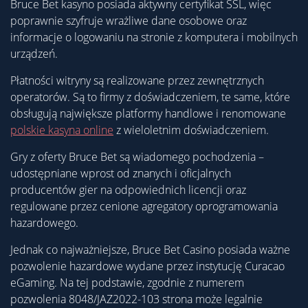
Bruce Bet kasyno posiada aktywny certyfikat SSL, więc
poprawnie szyfruje wrażliwe dane osobowe oraz
informacje o logowaniu na stronie z komputera i mobilnych
urządzeń.
Płatności witryny są realizowane przez zewnętrznych
operatorów. Są to firmy z doświadczeniem, te same, które
obsługują największe platformy handlowe i renomowane
polskie kasyna online
z wieloletnim doświadczeniem.
Gry z oferty Bruce Bet są wiadomego pochodzenia –
udostępniane wprost od znanych i oficjalnych
producentów gier na odpowiednich licencji oraz
regulowane przez cenione agregatory oprogramowania
hazardowego.
Jednak co najważniejsze, Bruce Bet Casino posiada ważne
pozwolenie hazardowe wydane przez instytucję Curacao
eGaming. Na tej podstawie, zgodnie z numerem
pozwolenia 8048/JAZ2022-103 strona może legalnie