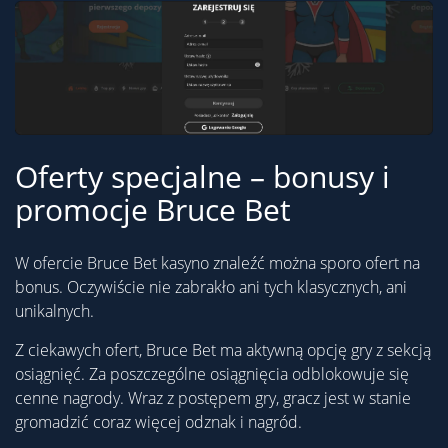
Oferty specjalne – bonusy i
promocje Bruce Bet
W ofercie Bruce Bet kasyno znaleźć można sporo ofert na
bonus. Oczywiście nie zabrakło ani tych klasycznych, ani
unikalnych.
Z ciekawych ofert, Bruce Bet ma aktywną opcję gry z sekcją
osiągnięć. Za poszczególne osiągnięcia odblokowuje się
cenne nagrody. Wraz z postępem gry, gracz jest w stanie
gromadzić coraz więcej odznak i nagród.