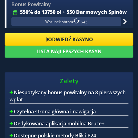
Bonus Powitalny
550% do 13750 zł + 550 Darmowych Spinów
Warunek obrotu
x45
ODWIEDŹ KASYNO
LISTA NAJLEPSZYCH KASYN
Zalety
Niespotykany bonus powitalny na 8 pierwszych
wpłat
Czytelna strona główna i nawigacja
Dedykowana aplikacja mobilna Bruce+
Dostępne polskie metody Blik i P24