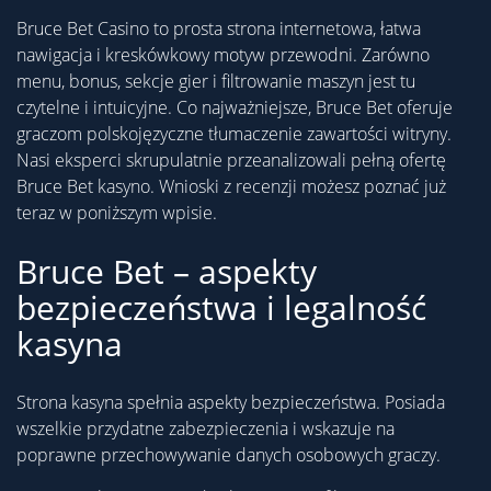
Bruce Bet Casino to prosta strona internetowa, łatwa
nawigacja i kreskówkowy motyw przewodni. Zarówno
menu, bonus, sekcje gier i filtrowanie maszyn jest tu
czytelne i intuicyjne. Co najważniejsze, Bruce Bet oferuje
graczom polskojęzyczne tłumaczenie zawartości witryny.
Nasi eksperci skrupulatnie przeanalizowali pełną ofertę
Bruce Bet kasyno. Wnioski z recenzji możesz poznać już
teraz w poniższym wpisie.
Bruce Bet – aspekty
bezpieczeństwa i legalność
kasyna
Strona kasyna spełnia aspekty bezpieczeństwa. Posiada
wszelkie przydatne zabezpieczenia i wskazuje na
poprawne przechowywanie danych osobowych graczy.