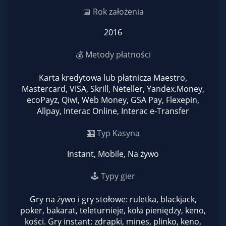
📅 Rok założenia
2016
💰 Metody płatności
Karta kredytowa lub płatnicza Maestro,
Mastercard, VISA, Skrill, Neteller, Yandex.Money,
ecoPayz, Qiwi, Web Money, GSA Pay, Flexepin,
Allpay, Interac Online, Interac e-Transfer
🎰 Typ Kasyna
Instant, Mobile, Na żywo
🕹 Typy gier
Gry na żywo i gry stołowe: ruletka, blackjack,
poker, bakarat, teleturnieje, koła pieniędzy, keno,
kości. Gry instant: zdrapki, mines, plinko, keno,