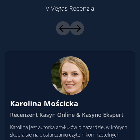
V.Vegas Recenzja
Karolina Mościcka
Recenzent Kasyn Online & Kasyno Ekspert
Karolina jest autorką artykułów o hazardzie, w których
skupia się na dostarczaniu czytelnikom rzetelnych