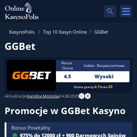
KasynoPolis
Top 10 Kasyn Online
GGBet
GGBet
Nasza
Indeks Bezpieczeństwa
Ocena
4.5
Wysoki
4.1
20
Ocena graczy:
Ocen:
Aktualizacja:
Karolina Mościcka
14.08.2025
Promocje w GGBet Kasyno
Bonus Powitalny
975% do 12000 zł + 900 Darmowych Spinów