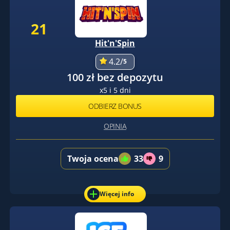
21
Hit'n'Spin
4.2/
5
100 zł bez depozytu
x5 i 5 dni
ODBIERZ BONUS
OPINIA
Twoja ocena
33
9
Więcej info