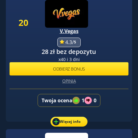
20
V.Vegas
4.3/
5
28 zł bez depozytu
x40 і 3 dni
ODBIERZ BONUS
OPINIA
Twoja ocena
1
0
Więcej info