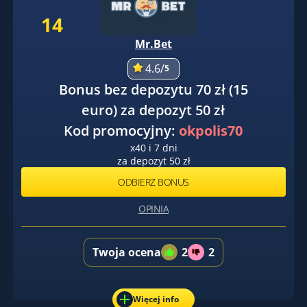
14
Mr.Bet
4.6/
5
Bonus bez depozytu 70 zł (15
euro) za depozyt 50 zł
Kod promocyjny:
okpolis70
x40 i 7 dni
za depozyt 50 zł
ODBIERZ BONUS
OPINIA
Twoja ocena
2
2
Więcej info