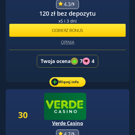
4.3/
5
120 zł bez depozytu
x5 i 3 dni
ODBIERZ BONUS
OPINIA
Twoja ocena
7
4
Więcej info
30
Verde Casino
4.7/
5