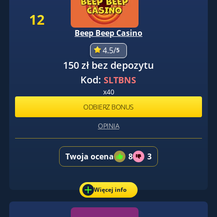
12
Beep Beep Casino
4.5/
5
150 zł bez depozytu
Kod:
SLTBNS
x40
ODBIERZ BONUS
OPINIA
Twoja ocena
8
3
Więcej info