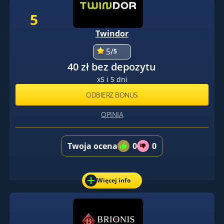
5
Twindor
5/
5
40 zł bez depozytu
x5 i 5 dni
ODBIERZ BONUS
OPINIA
Twoja ocena
0
0
Więcej info