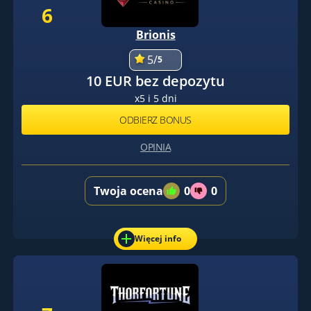
6
Brionis
5/
5
10 EUR bez depozytu
x5 i 5 dni
ODBIERZ BONUS
OPINIA
Twoja ocena
0
0
Więcej info