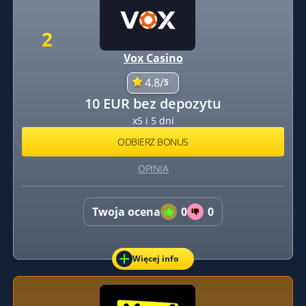
2
Vox Casino
4.8/
5
10 EUR bez depozytu
x5 i 5 dni
ODBIERZ BONUS
OPINIA
Twoja ocena
0
0
Więcej info