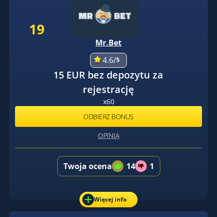
19
Mr.Bet
4.6/
5
15 EUR bez depozytu za
rejestrację
x60
ODBIERZ BONUS
OPINIA
Twoja ocena
14
1
Więcej info