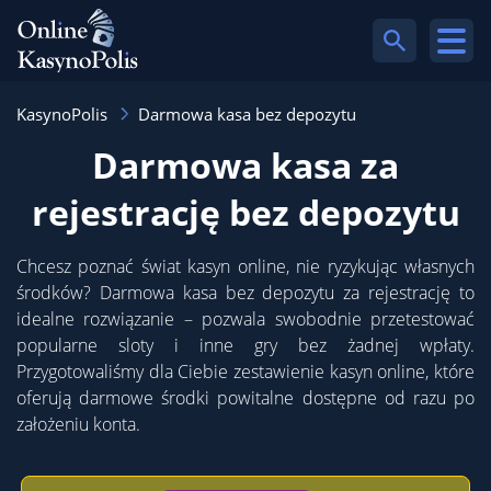
KasynoPolis
Darmowa kasa bez depozytu
Darmowa kasa za
rejestrację bez depozytu
Chcesz poznać świat kasyn online, nie ryzykując własnych
środków? Darmowa kasa bez depozytu za rejestrację to
idealne rozwiązanie – pozwala swobodnie przetestować
popularne sloty i inne gry bez żadnej wpłaty.
Przygotowaliśmy dla Ciebie zestawienie kasyn online, które
oferują darmowe środki powitalne dostępne od razu po
założeniu konta.