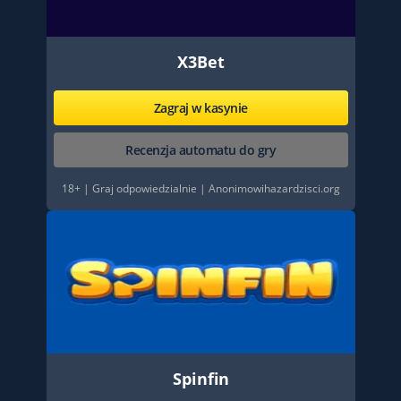
X3Bet
Zagraj w kasynie
Recenzja automatu do gry
18+ | Graj odpowiedzialnie | Anonimowihazardzisci.org
Spinfin