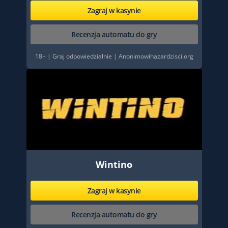
Zagraj w kasynie
Recenzja automatu do gry
18+ | Graj odpowiedzialnie | Anonimowihazardzisci.org
Wintino
Zagraj w kasynie
Recenzja automatu do gry