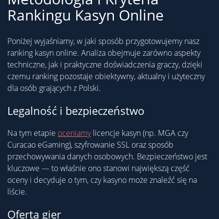
Rankingu Kasyn Online
Poniżej wyjaśniamy, w jaki sposób przygotowujemy nasz
ranking kasyn online. Analiza obejmuje zarówno aspekty
techniczne, jak i praktyczne doświadczenia graczy, dzięki
czemu ranking pozostaje obiektywny, aktualny i użyteczny
dla osób grających z Polski.
Legalność i bezpieczeństwo
Na tym etapie
oceniamy
licencje kasyn (np. MGA czy
Curacao eGaming), szyfrowanie SSL oraz sposób
przechowywania danych osobowych. Bezpieczeństwo jest
kluczowe — to właśnie ono stanowi największą część
oceny i decyduje o tym, czy kasyno może znaleźć się na
liście.
Oferta gier