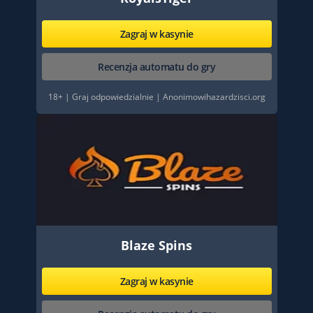
Zagraj w kasynie
Recenzja automatu do gry
18+ | Graj odpowiedzialnie | Anonimowihazardzisci.org
Blaze Spins
Zagraj w kasynie