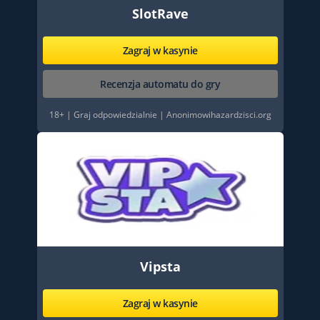
SlotRave
Zagraj w kasynie
Recenzja automatu do gry
18+ | Graj odpowiedzialnie | Anonimowihazardzisci.org
Vipsta
Zagraj w kasynie