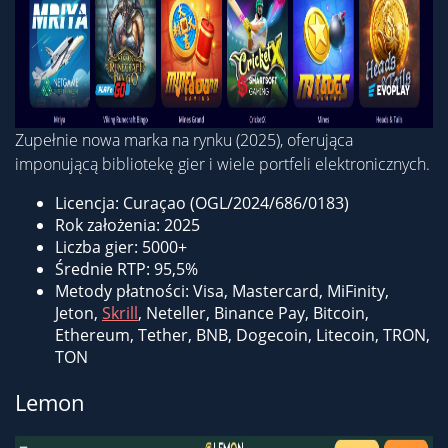
Zupełnie nowa marka na rynku (2025), oferująca
imponującą bibliotekę gier i wiele portfeli elektronicznych.
Licencja: Curaçao (OGL/2024/686/0183)
Rok założenia: 2025
Liczba gier: 5000+
Średnie RTP: 95,5%
Metody płatności: Visa, Mastercard, MiFinity,
Jeton,
Skrill
, Neteller, Binance Pay, Bitcoin,
Ethereum, Tether, BNB, Dogecoin, Litecoin, TRON,
TON
Lemon