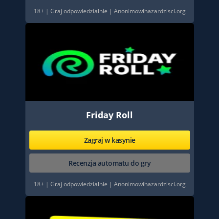
18+ | Graj odpowiedzialnie | Anonimowihazardzisci.org
Friday Roll
Zagraj w kasynie
Recenzja automatu do gry
18+ | Graj odpowiedzialnie | Anonimowihazardzisci.org