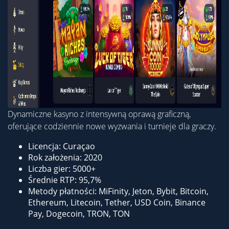
Dynamiczne kasyno z intensywną oprawą graficzną,
oferujące codziennie nowe wyzwania i turnieje dla graczy.
Licencja: Curaçao
Rok założenia: 2020
Liczba gier: 5000+
Średnie RTP: 95,7%
Metody płatności: MiFinity, Jeton, Bybit, Bitcoin,
Ethereum, Litecoin, Tether, USD Coin, Binance
Pay, Dogecoin, TRON, TON