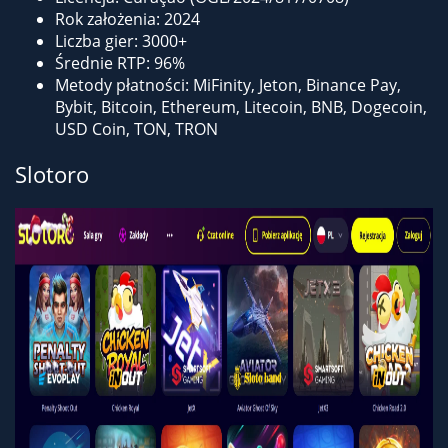
Rok założenia: 2024
Liczba gier: 3000+
Średnie RTP: 96%
Metody płatności: MiFinity, Jeton, Binance Pay,
Bybit, Bitcoin, Ethereum, Litecoin, BNB, Dogecoin,
USD Coin, TON, TRON
Slotoro