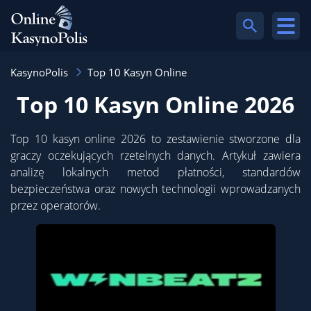
KasynoPolis
Top 10 Kasyn Online
Top 10 Kasyn Online 2026
Top 10 kasyn online 2026 to zestawienie stworzone dla
graczy oczekujących rzetelnych danych. Artykuł zawiera
analizę lokalnych metod płatności, standardów
bezpieczeństwa oraz nowych technologii wprowadzanych
przez operatorów.