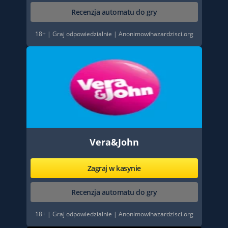
Recenzja automatu do gry
18+ | Graj odpowiedzialnie | Anonimowihazardzisci.org
Vera&John
Zagraj w kasynie
Recenzja automatu do gry
18+ | Graj odpowiedzialnie | Anonimowihazardzisci.org