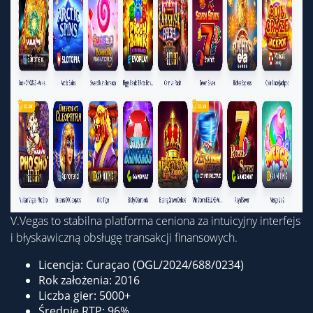
V.Vegas to stabilna platforma ceniona za intuicyjny interfejs
i błyskawiczną obsługę transakcji finansowych.
Licencja: Curaçao (OGL/2024/688/0234)
Rok założenia: 2016
Liczba gier: 5000+
Średnie RTP: 96%