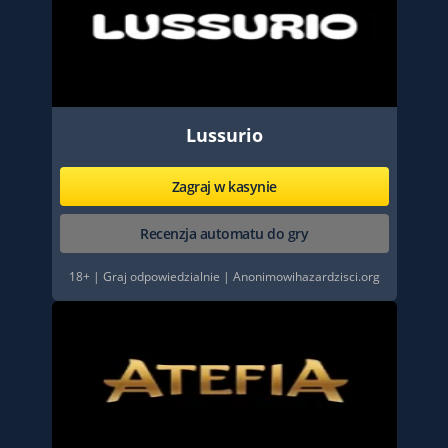
Lussurio
Zagraj w kasynie
Recenzja automatu do gry
18+ | Graj odpowiedzialnie | Anonimowihazardzisci.org