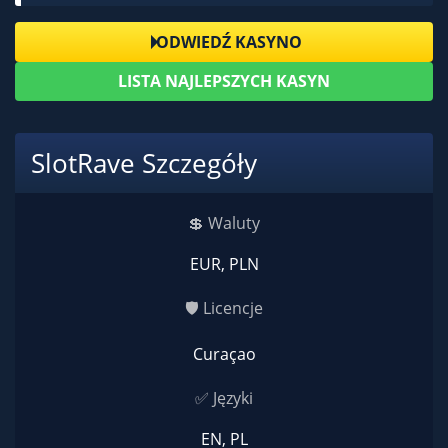
ODWIEDŹ KASYNO
LISTA NAJLEPSZYCH KASYN
SlotRave Szczegóły
💲 Waluty
EUR, PLN
🛡 Licencje
Curaçao
✅ Języki
EN, PL