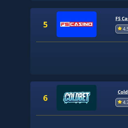
FS Ca
5
4.
Cold
6
4.