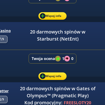
Więcej info
Casino
20 darmowych spinów w
Starburst (NetEnt)
7/
5
Twoja ocena
1
0
Więcej info
20 darmowych spinów w Gates of
etter
Olympus™ (Pragmatic Play)
4/
5
Kod promocyjny:
FREESLOTY20