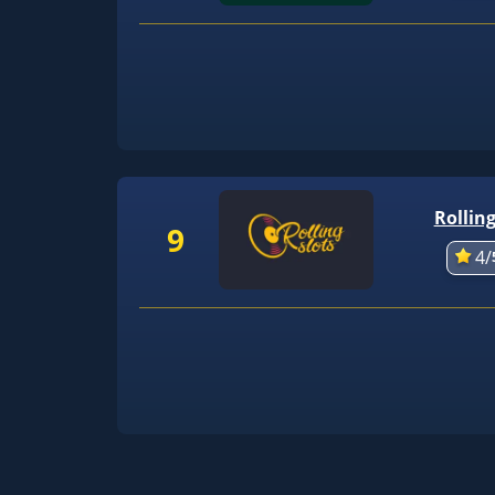
Rolling
9
4/