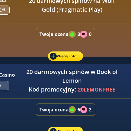
20 darmowych spinów na Wolf
Gold (Pragmatic Play)
6/
5
Twoja ocena
3
0
Więcej info
20 darmowych spinów w Book of
Casino
Lemon
5
Kod promocyjny:
20LEMONFREE
Twoja ocena
6
2