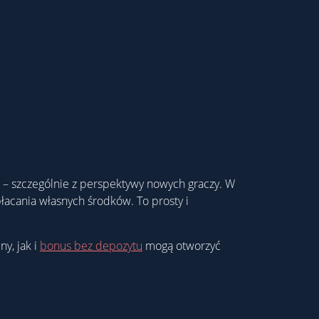
h – szczególnie z perspektywy nowych graczy. W
łacania własnych środków. To prosty i
y, jak i
bonus bez depozytu
mogą otworzyć