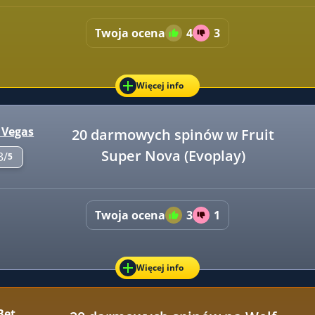
Twoja ocena
4
3
Więcej info
 Vegas
20 darmowych spinów w Fruit
Super Nova (Evoplay)
3/
5
Twoja ocena
3
1
Więcej info
Bet