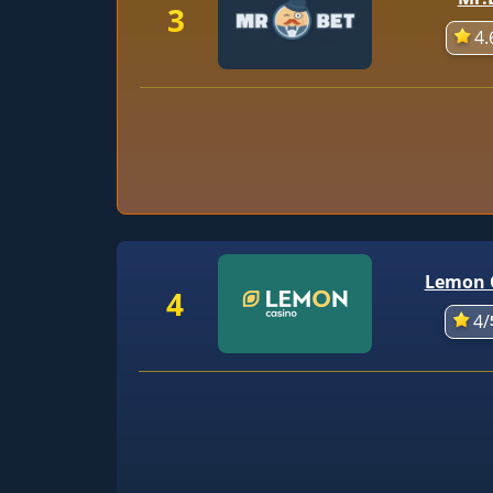
3
4.
Lemon 
4
4/