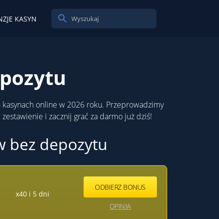
NZJE KASYN
epozytu
ch kasynach online w 2026 roku. Przeprowadzimy
estawienie i zacznij grać za darmo już dziś!
w bez depozytu
ODBIERZ BONUS
x40 i 5 dni
OPINIA