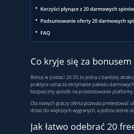
Korzyści płynące z 20 darmowych spinó
Podsumowanie oferty 20 darmowych spi
FAQ
Co kryje się za bonuse
Bonus w postaci 20 DS to jedna z bardziej atrak
praktyce oznacza otrzymanie pakietu darmowych o
bezpieczny sposób na przetestowanie platformy
Dla nowych graczy oferta pozwala pretestować u
drzwi do większych wygranych, a jednocześnie da
Jak łatwo odebrać 20 fr