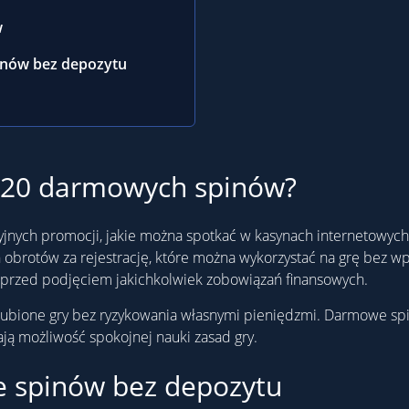
w
nów bez depozytu
m 20 darmowych spinów?
cyjnych promocji, jakie można spotkać w kasynach internetowyc
brotów za rejestrację, które można wykorzystać na grę bez wp
 przed podjęciem jakichkolwiek zobowiązań finansowych.
lubione gry bez ryzykowania własnymi pieniędzmi. Darmowe spin
ją możliwość spokojnej nauki zasad gry.
ee spinów bez depozytu