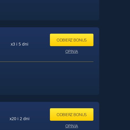
ODBIERZ BONUS
x3 i 5 dni
OPINIA
ODBIERZ BONUS
х20 i 2 dni
OPINIA