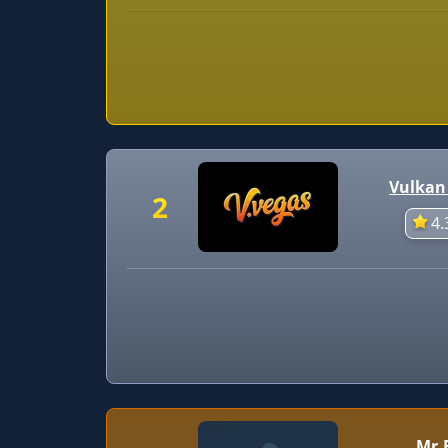
Vulkan
2
4.
Mr.