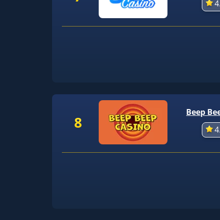
4
Beep Be
8
4