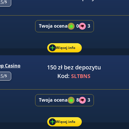
.5/
5
Twoja ocena
0
3
Więcej info
ep Casino
150 zł bez depozytu
Kod:
SLTBNS
.5/
5
Twoja ocena
8
3
Więcej info