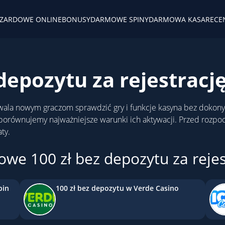
AZARDOWE ONLINE
BONUSY
DARMOWE SPINY
DARMOWA KASA
RECE
 depozytu za rejestracj
zwala nowym graczom sprawdzić gry i funkcje kasyna bez dokony
porównujemy najważniejsze warunki ich aktywacji. Przed rozpo
ty.
owe 100 zł bez depozytu za rejes
pin
100 zł bez depozytu w Verde Casino