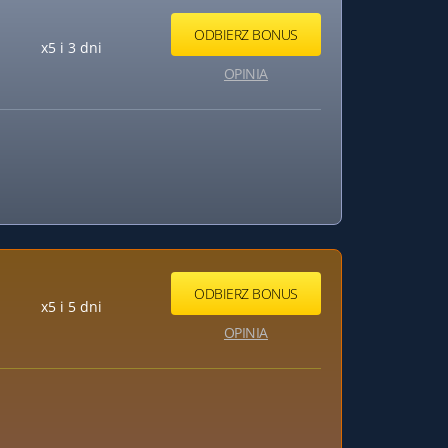
ODBIERZ BONUS
x5 i 3 dni
OPINIA
ODBIERZ BONUS
x5 i 5 dni
OPINIA