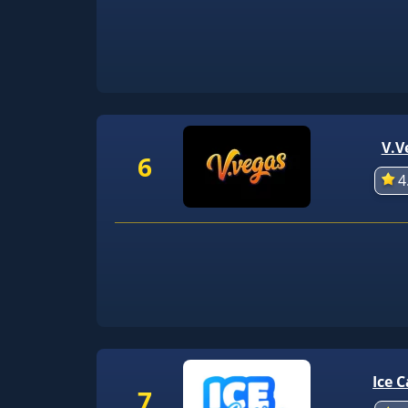
V.V
6
4
Ice 
7