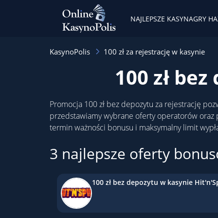
NAJLEPSZE KASYNA
GRY H
KasynoPolis
100 zł za rejestrację w kasynie
100 zł bez
Promocja 100 zł bez depozytu za rejestrację po
przedstawiamy wybrane oferty operatorów oraz 
termin ważności bonusu i maksymalny limit wypła
3 najlepsze oferty bonus
100 zł bez depozytu w kasynie Hit'n'S