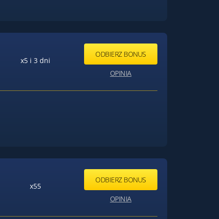
ODBIERZ BONUS
x5 i 3 dni
OPINIA
ODBIERZ BONUS
x55
OPINIA