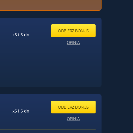
ODBIERZ BONUS
x5 i 5 dni
OPINIA
ODBIERZ BONUS
x5 i 5 dni
OPINIA