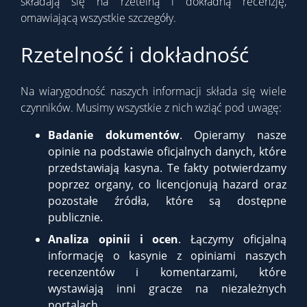
składają się na rzetelną i dokładną recenzję,
omawiającą wszystkie szczegóły.
Rzetelność i dokładność
Na wiarygodność naszych informacji składa się wiele
czynników. Musimy wszystkie z nich wziąć pod uwagę:
Badanie dokumentów
. Opieramy nasze
opinie na podstawie oficjalnych danych, które
przedstawiają kasyna. Te fakty potwierdzamy
poprzez organy, co licencjonują hazard oraz
pozostałe źródła, które są dostępne
publicznie.
Analiza opinii i ocen
. Łączymy oficjalną
informację o kasynie z opiniami naszych
recenzentów i komentarzami, które
wystawiają inni gracze na niezależnych
portalach.