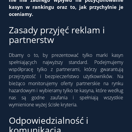
kasyn w rankingu oraz to, jak przychylnie je
oceniamy.
Zasady przyjęć reklam i
partnerstw
Dbamy o to, by prezentować tylko marki kasyn
spełniających najwyższy standard. Podejmujemy
współpracę tylko z partnerami, którzy gwarantują
przejrzystość i bezpieczeństwo użytkowników. Na
bieżąco monitorujemy oferty partnerskie na rynku
hazardowym i wybieramy tylko te kasyna, które według
nas są godne zaufania i spełniają wszystkie
wymienione wyżej ścisłe kryteria.
Odpowiedzialność i
komunikacja