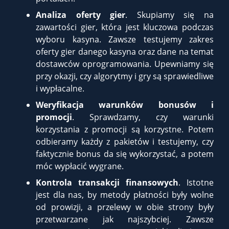
Analiza oferty gier
. Skupiamy się na
zawartości gier, która jest kluczowa podczas
wyboru kasyna. Zawsze testujemy zakres
oferty gier danego kasyna oraz dane na temat
dostawców oprogramowania. Upewniamy się
przy okazji, czy algorytmy i gry są sprawiedliwe
i wypłacalne.
Weryfikacja warunków bonusów i
promocji
. Sprawdzamy, czy warunki
korzystania z promocji są korzystne. Potem
odbieramy każdy z pakietów i testujemy, czy
faktycznie bonus da się wykorzystać, a potem
móc wypłacić wygrane.
Kontrola transakcji finansowych
. Istotne
jest dla nas, by metody płatności były wolne
od prowizji, a przelewy w obie strony były
przetwarzane jak najszybciej. Zawsze