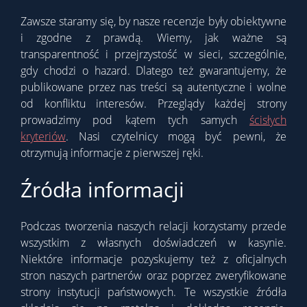
Zawsze staramy się, by nasze recenzje były obiektywne
i zgodne z prawdą. Wiemy, jak ważne są
transparentność i przejrzystość w sieci, szczególnie,
gdy chodzi o hazard. Dlatego też gwarantujemy, że
publikowane przez nas treści są autentyczne i wolne
od konfliktu interesów. Przeglądy każdej strony
prowadzimy pod kątem tych samych
ścisłych
kryteriów
. Nasi czytelnicy mogą być pewni, że
otrzymują informacje z pierwszej ręki.
Źródła informacji
Podczas tworzenia naszych relacji korzystamy przede
wszystkim z własnych doświadczeń w kasynie.
Niektóre informacje pozyskujemy też z oficjalnych
stron naszych partnerów oraz poprzez zweryfikowane
strony instytucji państwowych. Te wszystkie źródła