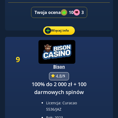
Twoja ocena
10
3
Więcej info
9
Bison
4.8/
5
100% do 2 000 zł + 100
darmowych spinów
Licencja: Curacao
5536/JAZ
Rok: 2023