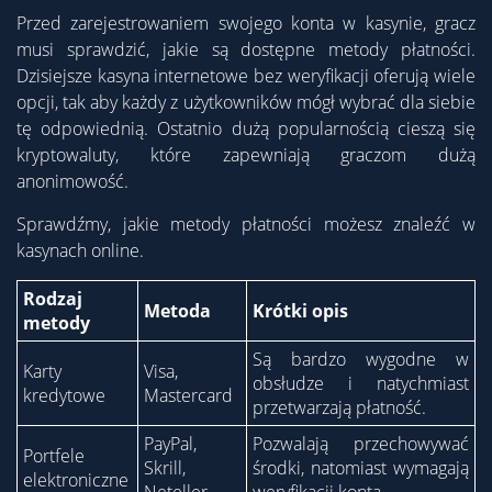
Przed zarejestrowaniem swojego konta w kasynie, gracz
musi sprawdzić, jakie są dostępne metody płatności.
Dzisiejsze kasyna internetowe bez weryfikacji oferują wiele
opcji, tak aby każdy z użytkowników mógł wybrać dla siebie
tę odpowiednią. Ostatnio dużą popularnością cieszą się
kryptowaluty, które zapewniają graczom dużą
anonimowość.
Sprawdźmy, jakie metody płatności możesz znaleźć w
kasynach online.
Rodzaj
Metoda
Krótki opis
metody
Są bardzo wygodne w
Karty
Visa,
obsłudze i natychmiast
kredytowe
Mastercard
przetwarzają płatność.
PayPal,
Pozwalają przechowywać
Portfele
Skrill,
środki, natomiast wymagają
elektroniczne
Neteller
weryfikacji konta.