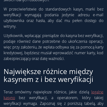
W przeciwieństwie do standardowych kasyn, marki bez
weryfikacji wymagają podania jedynie adresu e-mail
użytkownika oraz hasła, aby dać mu pełen dostęp do
witryny.
Użytkownik, wpłacając pieniądze do kasyna bez weryfikacji,
podaje również dane potrzebne do ukończenia operacji,
więc przy założeniu, że wpłata odbywa się za pomocą karty
kredytowej, będziesz musiał wprowadzić numer karty, kod
zabezpieczający oraz datę ważności.
Największe różnice między
kasynem z i bez weryfikacji
Teraz omówimy największe różnice, jakie dzielą
legalne
kasyno
bez weryfikacji, a operatorem, który takiej
weryfikacji wymaga. Zapoznaj się z poniższą tabelą, aby