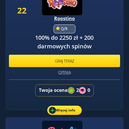
22
Roostino
0/
5
100% do 2250 zł + 200
darmowych spinów
GRAJ TERAZ
OPINIA
Twoja ocena
2
0
Więcej info