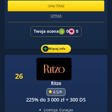
GRAJ TERAZ
OPINIA
Twoja ocena
0
0
Więcej info
26
Ritzo
4.5/
5
225% do 3 000 zł + 300 DS
Licencja: Curaçao