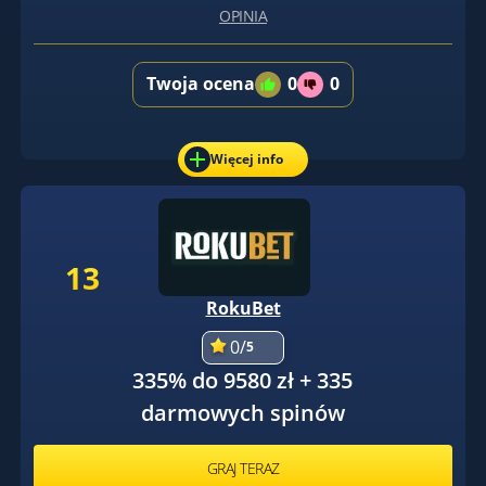
OPINIA
Twoja ocena
0
0
Więcej info
13
RokuBet
0/
5
335% do 9580 zł + 335
darmowych spinów
GRAJ TERAZ