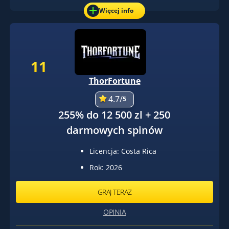
Więcej info
11
ThorFortune
4.7/
5
255% do 12 500 zl + 250
darmowych spinów
Licencja: Costa Rica
Rok: 2026
GRAJ TERAZ
OPINIA