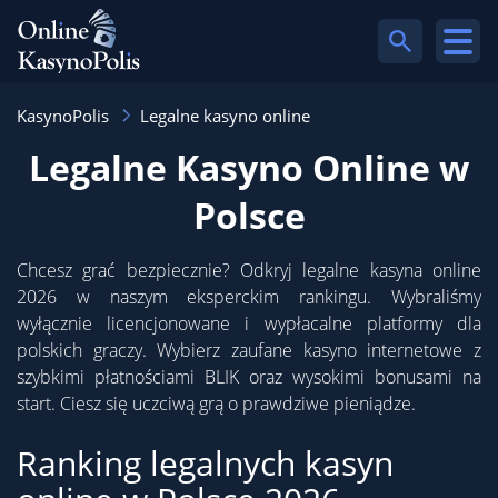
KasynoPolis
Legalne kasyno online
Legalne Kasyno Online w
Polsce
Chcesz grać bezpiecznie? Odkryj legalne kasyna online
2026 w naszym eksperckim rankingu. Wybraliśmy
wyłącznie licencjonowane i wypłacalne platformy dla
polskich graczy. Wybierz zaufane kasyno internetowe z
szybkimi płatnościami BLIK oraz wysokimi bonusami na
start. Ciesz się uczciwą grą o prawdziwe pieniądze.
Ranking legalnych kasyn