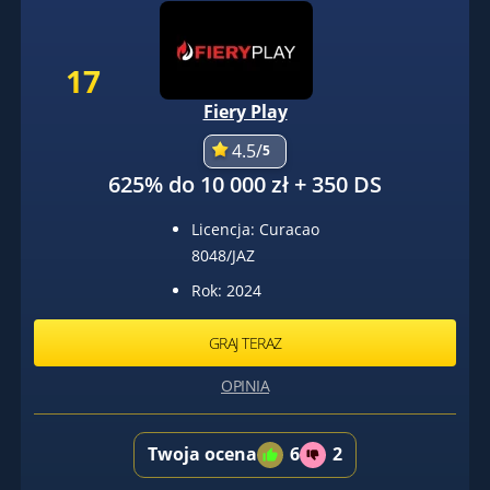
17
Fiery Play
4.5/
5
625% do 10 000 zł + 350 DS
Licencja: Curacao
8048/JAZ
Rok: 2024
GRAJ TERAZ
OPINIA
Twoja ocena
6
2