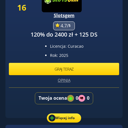
16
Slotsgem
4.7/
5
120% do 2400 zł + 125 DS
Licencja: Curacao
Rok: 2025
GRAJ TERAZ
OPINIA
Twoja ocena
0
0
Więcej info