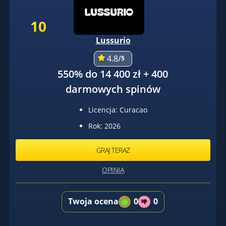
10
Lussurio
4.8/
5
550% do 14 400 zł + 400
darmowych spinów
Licencja: Curacao
Rok: 2026
GRAJ TERAZ
OPINIA
Twoja ocena
0
0