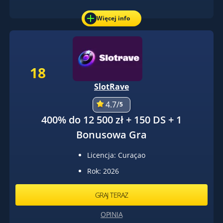
Więcej info
18
SlotRave
4.7/
5
400% do 12 500 zł + 150 DS + 1
Bonusowa Gra
Licencja: Curaçao
Rok: 2026
GRAJ TERAZ
OPINIA