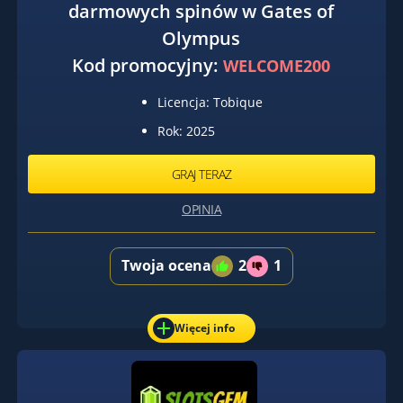
darmowych spinów w Gates of
Olympus
Kod promocyjny:
WELCOME200
Licencja: Tobique
Rok: 2025
GRAJ TERAZ
OPINIA
Twoja ocena
2
1
Więcej info