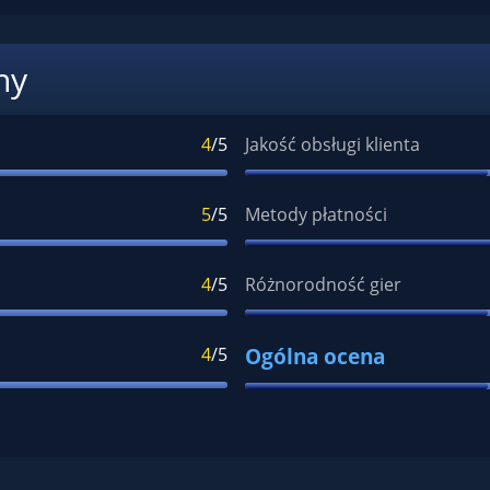
ny
4
/5
Jakość obsługi klienta
5
/5
Metody płatności
4
/5
Różnorodność gier
4
/5
Ogólna ocena