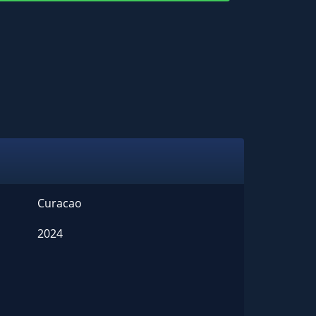
Curacao
2024