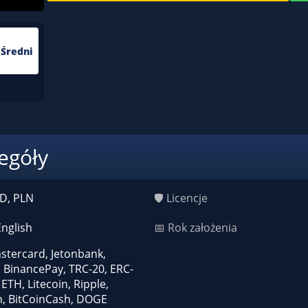
Średni
egóły
D, PLN
🛡 Licencje
English
📅 Rok założenia
astercard, Jetonbank,
, BinancePay, TRC-20, ERC-
 ETH, Litecoin, Ripple,
, BitCoinCash, DOGE