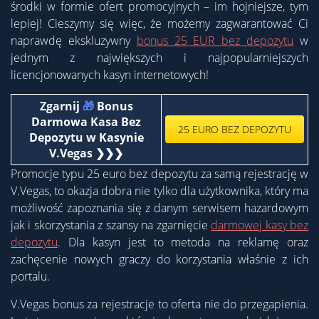
środki w formie ofert promocyjnych – im hojniejsze, tym
lepiej! Cieszymy się więc, że możemy zagwarantować Ci
naprawdę ekskluzywny
bonus 25 EUR bez depozytu
w
jednym z największych i najpopularniejszych
licencjonowanych kasyn internetowych!
Zgarnij
🎁
Bonus
Darmowa Kasa Bez
25 EURO BEZ DEPOZYTU
Depozytu w Kasynie
V.Vegas ❯❯❯
Promocje typu 25 euro bez depozytu za samą rejestrację w
V.Vegas, to okazja dobra nie tylko dla użytkownika, który ma
możliwość zapoznania się z danym serwisem hazardowym
jak i skorzystania z szansy na zgarnięcie
darmowej kasy bez
depozytu
. Dla kasyn jest to metoda na reklamę oraz
zachęcenie nowych graczy do korzystania właśnie z ich
portalu.
V.Vegas bonus za rejestracje to oferta nie do przegapienia.