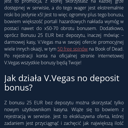
Jest to promocja, z której skorzystasz na każdej grze
dostępnej w serwisie, a do tego wager jest ekstremalnie
niski bo jedynie x5! Jest to więc ogromny plus tego bonusu,
bowiem większość portali hazardowych nakłada wymóg w
postaci nawet do x50-70 obrotu bonusem. Dodatkowo,
oprócz Bonusu 25 EUR bez depozytu, inaczej mówiąc –
darmowej kasy, V.Vegas ma w swojej ofercie promocyjnej
wiele innych okazji, w tym
50 free spinów
na Book of Dead.
Po rejestracji konta na oficjalnej stronie internetowej
V.Vegas wszystkie bonusy będą Twoje!
Jak działa V.Vegas no deposit
bonus?
Z bonusu 25 EUR bez depozytu można skorzystać tylko
nowym użytkownikom kasyna. Wiąże się to bowiem z
rejestracją w serwisie. Jest to ekskluzywna oferta, której
zadaniem jest przyciągnąć i zachęcić jak największą ilość