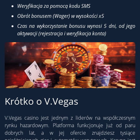
Weryfikacja za pomocą kodu SMS
Obrót bonusem (Wager) w wysokości x5
Czas na wykorzystanie bonusu wynosi 5 dni, od jego
aktywacji (rejestracja i weryfikacja konta)
Krótko o V.Vegas
V.Vegas casino jest jednym z liderów na współczesnym
rynku hazardowym. Platforma funkcjonuje już od paru
dobrych lat, a w jej ofercie znajdziesz tysiące