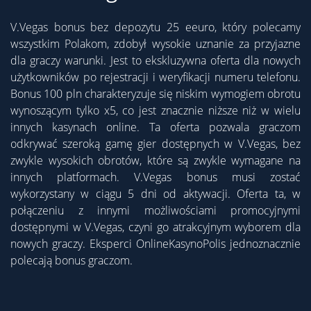
V.Vegas bonus bez depozytu 25 eeuro
, który polecamy
wszystkim Polakom, zdobył wysokie uznanie za przyjazne
dla graczy warunki. Jest to ekskluzywna oferta dla nowych
użytkowników po rejestracji i weryfikacji numeru telefonu.
Bonus 100 pln charakteryzuje się niskim wymogiem obrotu
wynoszącym tylko x5, co jest znacznie niższe niż w wielu
innych kasynach online. Ta oferta pozwala graczom
odkrywać szeroką gamę gier dostępnych w V.Vegas, bez
zwykle wysokich obrotów, które są zwykle wymagane na
innych platformach. V.Vegas bonus musi zostać
wykorzystany w ciągu 5 dni od aktywacji. Oferta ta, w
połączeniu z innymi możliwościami promocyjnymi
dostępnymi w V.Vegas, czyni go atrakcyjnym wyborem dla
nowych graczy. Eksperci OnlineKasynoPolis jednoznacznie
polecają bonus graczom.