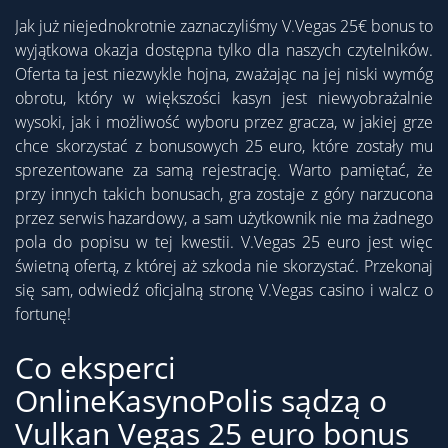
Jak już niejednokrotnie zaznaczyliśmy V.Vegas 25€ bonus to
wyjątkowa okazja dostępna tylko dla naszych czytelników.
Oferta ta jest niezwykle hojna, zważając na jej niski wymóg
obrotu, który w większości kasyn jest niewyobrażalnie
wysoki, jak i możliwość wyboru przez gracza, w jakiej grze
chce skorzystać z bonusowych 25 euro, które zostały mu
sprezentowane za samą rejestrację. Warto pamiętać, że
przy innych takich bonusach, gra zostaje z góry narzucona
przez serwis hazardowy, a sam użytkownik nie ma żadnego
pola do popisu w tej kwestii. V.Vegas 25 euro jest więc
świetną ofertą, z której aż szkoda nie skorzystać. Przekonaj
się sam, odwiedź oficjalną stronę V.Vegas casino i walcz o
fortunę!
Co eksperci
OnlineKasynoPolis sądzą o
V
ulkan Vegas 25 euro bonus