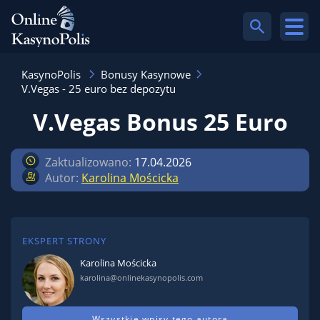
KasynoPolis
Bonusy Kasynowe
V.Vegas - 25 euro bez depozytu
V.Vegas Bonus 25 Euro
Zaktualizowano:
17.04.2026
Autor:
Karolina Mościcka
EKSPERT STRONY
Karolina Mościcka
karolina@onlinekasynopolis.com
Wszystkie wpisy tego autora