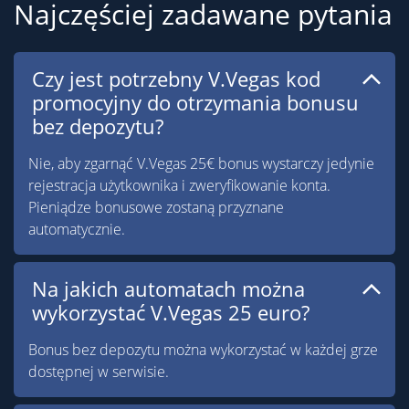
Najczęściej zadawane pytania
Czy jest potrzebny V.Vegas kod
promocyjny do otrzymania bonusu
bez depozytu?
Nie, aby zgarnąć V.Vegas 25€ bonus wystarczy jedynie
rejestracja użytkownika i zweryfikowanie konta.
Pieniądze bonusowe zostaną przyznane
automatycznie.
Na jakich automatach można
wykorzystać V.Vegas 25 euro?
Bonus bez depozytu można wykorzystać w każdej grze
dostępnej w serwisie.