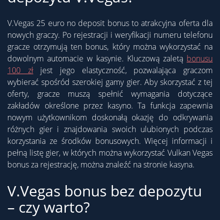
V.Vegas 25 euro no deposit bonus
to atrakcyjna oferta dla
nowych graczy. Po rejestracji i weryfikacji numeru telefonu
gracze otrzymują ten bonus, który można wykorzystać na
dowolnym automacie w kasynie. Kluczową zaletą
bonusu
100 zł
jest jego elastyczność, pozwalająca graczom
wybierać spośród szerokiej gamy gier. Aby skorzystać z tej
oferty, gracze muszą spełnić wymagania dotyczące
zakładów określone przez kasyno. Ta funkcja zapewnia
nowym użytkownikom doskonałą okazję do odkrywania
różnych gier i znajdowania swoich ulubionych podczas
korzystania ze środków bonusowych. Więcej informacji i
pełną listę gier, w których można wykorzystać V
ulkan Vegas
bonus za rejestrację
, można znaleźć na stronie kasyna.
V.Vegas bonus bez depozytu
– czy warto?