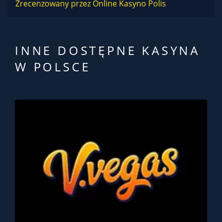
Zrecenzowany przez Online Kasyno Polis
INNE DOSTĘPNE KASYNA
W POLSCE