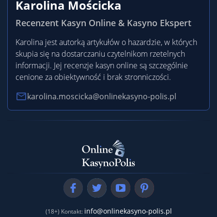
Karolina Mościcka
Recenzent Kasyn Online & Kasyno Ekspert
Karolina jest autorką artykułów o hazardzie, w których
skupia się na dostarczaniu czytelnikom rzetelnych
informacji. Jej recenzje kasyn online są szczególnie
cenione za obiektywność i brak stronniczości.
karolina.moscicka@onlinekasyno-polis.pl
info@onlinekasyno-polis.pl
(18+) Kontakt: