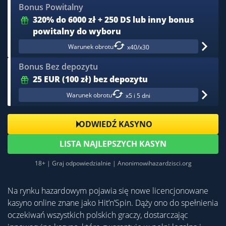
Bonus Powitalny
320% do 6000 zł + 250 DS lub inny bonus
powitalny do wyboru
Warunek obrotu
x40/x30
Bonus Bez depozytu
25 EUR (100 zł) bez depozytu
Warunek obrotu
x5 i 5 dni
ODWIEDŹ KASYNO
LISTA NAJLEPSZYCH KASYN
18+ | Graj odpowiedzialnie | Anonimowihazardzisci.org
Na rynku hazardowym pojawia się nowe licencjonowane
kasyno online znane jako Hit’n’Spin. Dąży ono do spełnienia
oczekiwań wszystkich polskich graczy, dostarczając