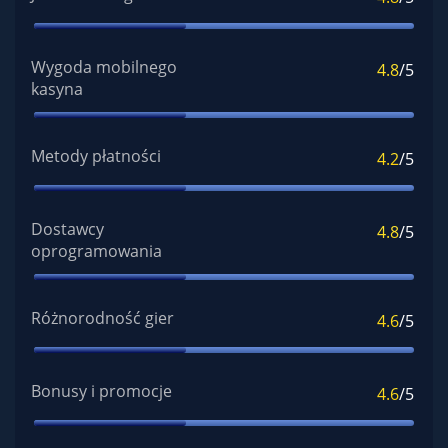
Wygoda mobilnego
4.8
/5
kasyna
Metody płatności
4.2
/5
Dostawcy
4.8
/5
oprogramowania
Różnorodność gier
4.6
/5
Bonusy i promocje
4.6
/5