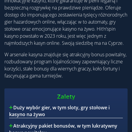
innowacyjne kasyno, które gwarantuje w pełni legalną i
bezpieczną rozgrywkę na prawdziwe pieniądze. Oferuje
dostęp do imponującego zestawienia tysięcy różnorodnych
gier hazardowych online, włączając w to automaty, gry
stołowe oraz emocjonujące kasyno na żywo. Hit’n’spin
kasyno powstało w 2023 roku, jest więc jednym z
najmłodszych kasyn online. Swoją siedzibę ma na Cyprze.
W arsenale kasyna znajduje się atrakcyjny bonus powitalny,
rozbudowany program lojalnościowy zapewniający liczne
korzyści, stałe bonusy dla wiernych graczy, koło fortuny i
fascynująca gama turniejów.
Zalety
Duży wybór gier, w tym sloty, gry stołowe i
kasyno na żywo
Atrakcyjny pakiet bonusów, w tym lukratywny