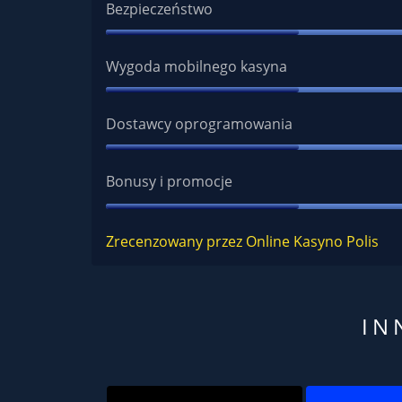
Bezpieczeństwo
Wygoda mobilnego kasyna
Dostawcy oprogramowania
Bonusy i promocje
Zrecenzowany przez Online Kasyno Polis
IN