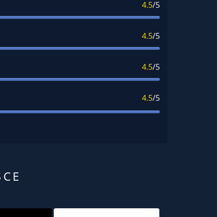
4.5
/5
4.5
/5
4.5
/5
4.5
/5
SCE