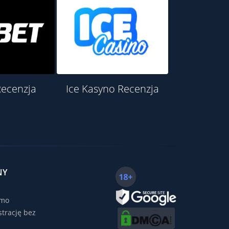
ecenzja
Ice Kasyno Recenzja
All Right
NY
rmo
trację bez