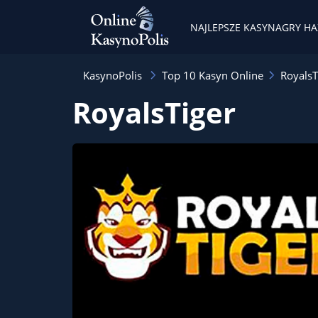
NAJLEPSZE KASYNA
GRY H
KasynoPolis
Top 10 Kasyn Online
RoyalsT
RoyalsTiger