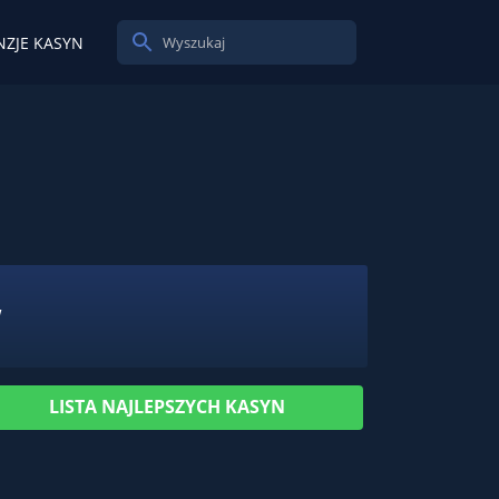
NZJE KASYN
w
LISTA NAJLEPSZYCH KASYN