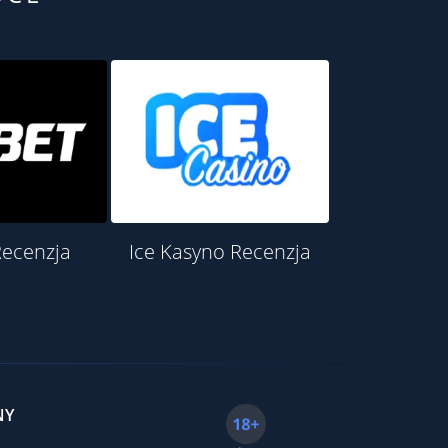
ecenzja
Ice Kasyno Recenzja
All Right
NY