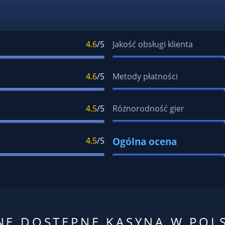
4.6
/5
Jakość obsługi klienta
4.6
/5
Metody płatności
4.5
/5
Różnorodność gier
4.5
/5
Ogólna ocena
NE DOSTĘPNE KASYNA W POL