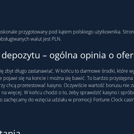
doskonale przygotowany pod kątem polskiego użytkownika. Strona
obsługiwanych walut jest PLN.
depozytu – ogólna opinia o ofer
ię zbyt długo zastanawiać. W końcu to darmowe środki, które 
 pojawi się na koncie i można się bawić. To bardzo przystępna of
zy chcą przetestować kasyno. Oczywiście wartość bonusu nie zwal
 na więcej. W końcu chodzi o to, żeby sprawdzić kasyno i spró
 zachęcamy do wzięcia udziału w promocji Fortune Clock casino
tania