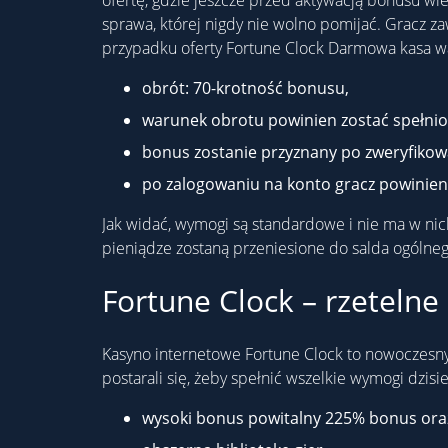
sprawa, której nigdy nie wolno pomijać. Gracz 
przypadku oferty Fortune Clock Darmowa kasa wa
obrót: 70-krotność bonusu,
warunek obrotu powinien zostać spełniony
bonus zostanie przyznany po zweryfikow
po zalogowaniu na konto gracz powinien 
Jak widać, wymogi są standardowe i nie ma w nich
pieniądze zostaną przeniesione do salda ogólne
Fortune Clock – rzetelne
Kasyno internetowe Fortune Clock to nowoczesny 
postarali się, żeby spełnić wszelkie wymogi dzisi
wysoki bonus powitalny 225% bonus or