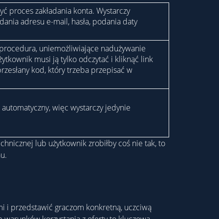
być proces zakładania konta. Wystarczy
ania adresu e-mail, hasła, podania daty
 procedura, uniemożliwiające nadużywanie
kownik musi ją tylko odczytać i kliknąć link
rzesłany kod, który trzeba przepisać w
 automatyczny, więc wystarczy jedynie
hnicznej lub użytkownik zrobiłby coś nie tak, to
u.
i i przedstawić graczom konkretną, uczciwą
e warunków korzystania z oferty to kluczowa