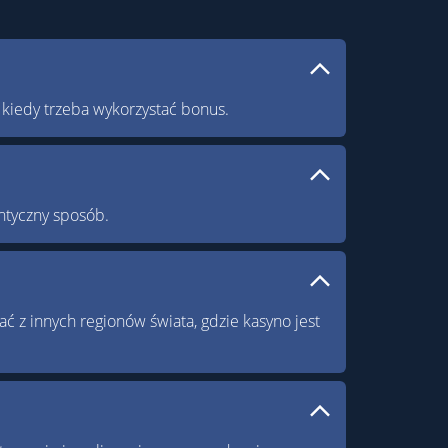
 kiedy trzeba wykorzystać bonus.
ntyczny sposób.
ać z innych regionów świata, gdzie kasyno jest