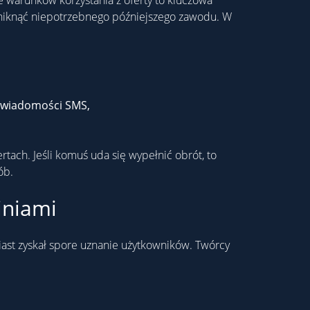
uniknąć niepotrzebnego późniejszego zawodu. W
m wiadomości SMS,
tach. Jeśli komuś uda się wypełnić obrót, to
ób.
iniami
iast zyskał spore uznanie użytkowników. Twórcy