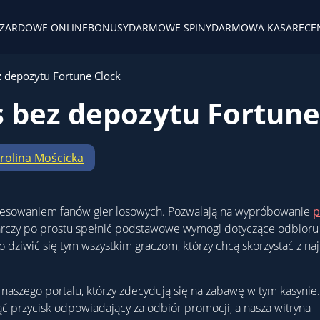
AZARDOWE ONLINE
BONUSY
DARMOWE SPINY
DARMOWA KASA
RECE
 depozytu Fortune Clock
 bez depozytu Fortune
rolina Mościcka
eresowaniem fanów gier losowych. Pozwalają na wypróbowanie
p
tarczy po prostu spełnić podstawowe wymogi dotyczące odbioru 
dziwić się tym wszystkim graczom, którzy chcą skorzystać z na
naszego portalu, którzy zdecydują się na zabawę w tym kasynie
 przycisk odpowiadający za odbiór promocji, a nasza witryna