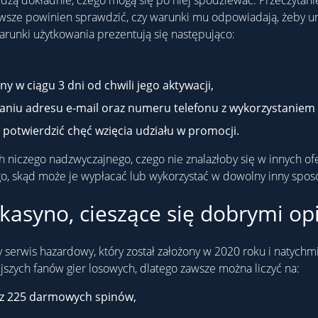
zawsze powinien sprawdzić, czy warunki mu odpowiadają, żeby 
runki użytkowania prezentują się następująco:
 w ciągu 3 dni od chwili jego aktywacji,
aniu adresu e-mail oraz numeru telefonu z wykorzystanie
potwierdzić chęć wzięcia udziału w promocji.
 niczego nadzwyczajnego, czego nie znalazłoby się w innych ofer
go, skąd może je wypłacać lub wykorzystać w dowolny inny spos
 kasyno, cieszące się dobrymi op
serwis hazardowy, który został założony w 2020 roku i natychm
ejszych fanów gier losowych, dlatego zawsze można liczyć na:
az 225 darmowych spinów,