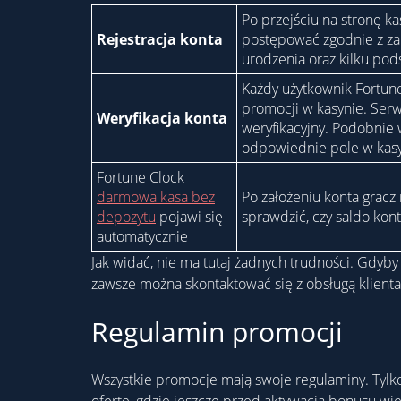
Po przejściu na stronę ka
Rejestracja konta
postępować zgodnie z zal
urodzenia oraz kilku p
Każdy użytkownik Fortun
promocji w kasynie. Serw
Weryfikacja konta
weryfikacyjny. Podobnie 
odpowiednie pole w kasy
Fortune Clock
darmowa kasa bez
Po założeniu konta gracz
depozytu
pojawi się
sprawdzić, czy saldo kont
automatycznie
Jak widać, nie ma tutaj żadnych trudności. Gdyby
zawsze można skontaktować się z obsługą klienta
Regulamin promocji
Wszystkie promocje mają swoje regulaminy. Tylk
ofertę, gdzie jeszcze przed aktywacją bonusu wi