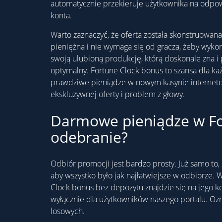
automatycznie przekieruje użytkownika na odpowie
konta.
Warto zaznaczyć, że oferta została skonstruowana
pieniężna i nie wymaga się od gracza, żeby wykor
swoją ulubioną produkcję, którą doskonale zna i
optymalny. Fortune Clock bonus to szansa dla k
prawdziwe pieniądze w nowym kasynie internetowy
ekskluzywnej oferty i problem z głowy.
Darmowe pieniądze w For
odebranie?
Odbiór promocji jest bardzo prosty. Już samo to,
aby wszystko było jak najłatwiejsze w odbiorze.
Clock bonus bez depozytu znajdzie się na jego k
wyłącznie dla użytkowników naszego portalu. Ozna
losowych.