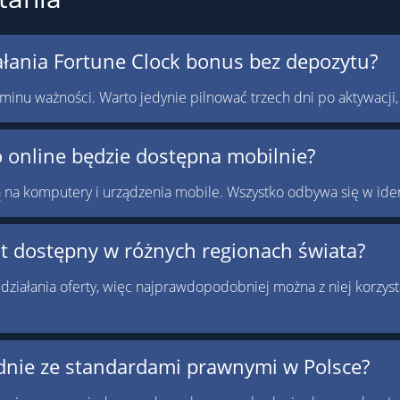
iałania Fortune Clock bonus bez depozytu?
rminu ważności. Warto jedynie pilnować trzech dni po aktywacji,
o online będzie dostępna mobilnie?
 na komputery i urządzenia mobile. Wszystko odbywa się w ide
t dostępny w różnych regionach świata?
 działania oferty, więc najprawdopodobniej można z niej korzyst
odnie ze standardami prawnymi w Polsce?