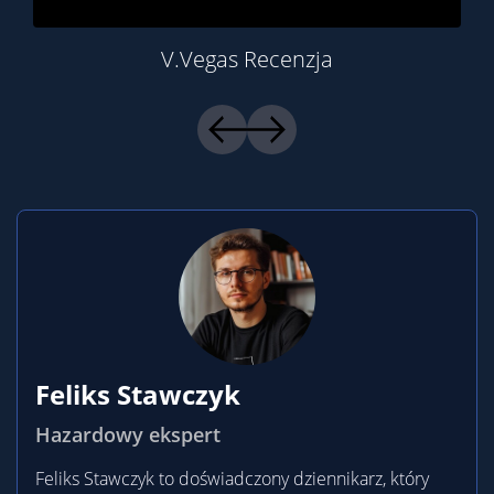
V.Vegas Recenzja
Feliks Stawczyk
Hazardowy ekspert
Feliks Stawczyk to doświadczony dziennikarz, który