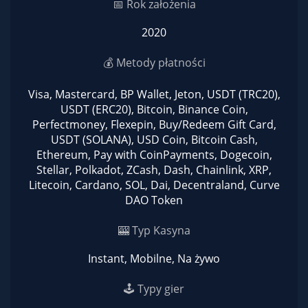
📅 Rok założenia
2020
💰 Metody płatności
Visa, Mastercard, BP Wallet, Jeton, USDT (TRC20),
USDT (ERC20), Bitcoin, Binance Coin,
Perfectmoney, Flexepin, Buy/Redeem Gift Card,
USDT (SOLANA), USD Coin, Bitcoin Cash,
Ethereum, Pay with CoinPayments, Dogecoin,
Stellar, Polkadot, ZCash, Dash, Chainlink, XRP,
Litecoin, Cardano, SOL, Dai, Decentraland, Curve
DAO Token
🎰 Typ Kasyna
Instant, Mobilne, Na żywo
🕹 Typy gier