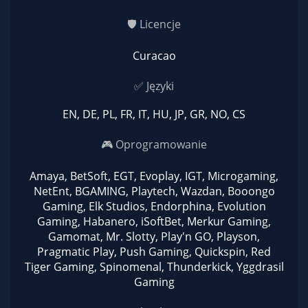
🛡 Licencje
Curacao
✅ Języki
EN, DE, PL, FR, IT, HU, JP, GR, NO, CS
🎮 Oprogramowanie
Amaya, BetSoft, EGT, Evoplay, IGT, Microgaming,
NetEnt, BGAMING, Playtech, Wazdan, Booongo
Gaming, Elk Studios, Endorphina, Evolution
Gaming, Habanero, iSoftBet, Merkur Gaming,
Gamomat, Mr. Slotty, Play'n GO, Playson,
Pragmatic Play, Push Gaming, Quickspin, Red
Tiger Gaming, Spinomenal, Thunderkick, Yggdrasil
Gaming