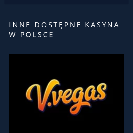
INNE DOSTĘPNE KASYNA
W POLSCE