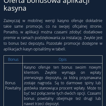
Oferta bonusowa aplikacji
kasyna
Zazwyczaj w mobilnej wersji kasyno oferuje dokładnie
takie same promocje, co na swojej oficjalnej stronie.
Ponadto, w aplikacji można czasami zdobyć dodatkowe
premie w ramach podziękowania za instalację. Zwykle jest
to bonus bez depozytu. Pozostałe promocje dostępne w
aplikacjach kasyn opisaliśmy w tabeli.
Bonus
Opis
Kasyno oferuje ten bonus swoim nowym
klientom. Zwykle wymaga on wpłaty
pierwszego depozytu, za którą przyznawana
Bonus
zostaje nagroda. Są to darmowe spiny lub
Powitalny
gotówka stanowiąca procent wpłaty. Może to
być też połączenie tych dwóch opcji. Czasami
bonus powitalny obejmuje też drugi lub
nawet trzeci depozyt.