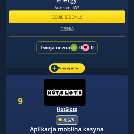
Energy
Android, iOS
ODBIERZ BONUS
OPINIA
Twoja ocena
0
0
Więcej info
9
HotSlots
4.5/
5
Aplikacja mobilna kasyna