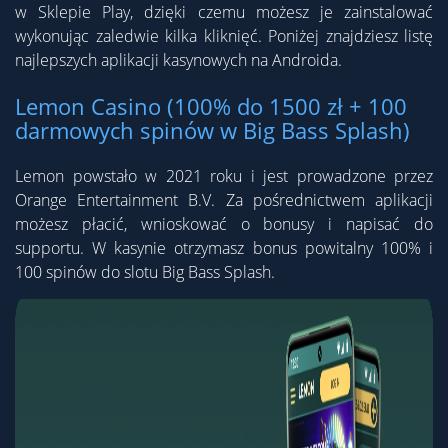
w Sklepie Play, dzięki czemu możesz je zainstalować
wykonując zaledwie kilka kliknięć. Poniżej znajdziesz listę
najlepszych aplikacji kasynowych na Androida.
Lemon Casino (100% do 1500 zł + 100
darmowych spinów w Big Bass
Splash)
Lemon powstało w 2021 roku i jest prowadzone przez
Orange Entertainment B.V. Za pośrednictwem aplikacji
możesz płacić, wnioskować o bonusy i napisać do
supportu. W kasynie otrzymasz bonus powitalny 100% i
100 spinów do slotu Big Bass Splash.