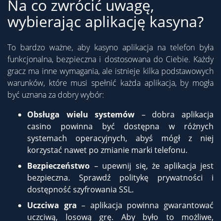
Na co zwrócić uwagę,
wybierając aplikację kasyna?
To bardzo ważne, aby kasyno aplikacja na telefon była
funkcjonalna, bezpieczna i dostosowana do Ciebie. Każdy
gracz ma inne wymagania, ale istnieje kilka podstawowych
warunków, które musi spełnić każda aplikacja, by mogła
być uznana za dobry wybór:
Obsługa wielu systemów
– dobra aplikacja
casino powinna być dostępna w różnych
systemach operacyjnych, abyś mógł z niej
korzystać nawet po zmianie marki telefonu.
Bezpieczeństwo
– upewnij się, że aplikacja jest
bezpieczna. Sprawdź politykę prywatności i
dostępność szyfrowania SSL.
Uczciwa gra
– aplikacja powinna gwarantować
uczciwą, losową grę. Aby było to możliwe,