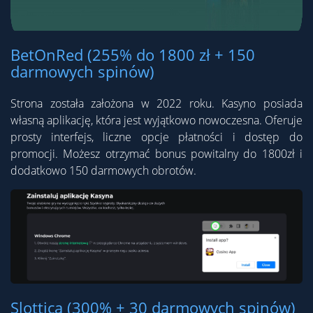
BetOnRed (255% do 1800 zł + 150
darmowych spinów)
Strona została założona w 2022 roku. Kasyno posiada
własną aplikację, która jest wyjątkowo nowoczesna. Oferuje
prosty interfejs, liczne opcje płatności i dostęp do
promocji. Możesz otrzymać bonus powitalny do 1800zł i
dodatkowo 150 darmowych obrotów.
Slottica (300% + 30 darmowych spinów)