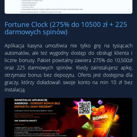
Fortune Clock (275% do 10500 zł + 225
darmowych spinów)
Aplikacja kasyna umożliwia nie tylko grę na tysiącach
automatów, ale też wygodny dostęp do obsługi klienta i
liczne bonusy. Pakiet powitalny zawiera 275% do 10,500zł
oraz 225 darmowych spinów. Kiedy zainstalujesz apkę,
otrzymasz bonus bez depozytu. Oferts jest dostępna dla
graczy, którzy doładowali swoje konto na min 10 zł bez
instalacją.