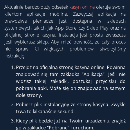
Aktualnie bardzo duży odsetek
kasyn online
oferuje swoim
klientom aplikacje mobilne. Zazwyczaj aplikacja na
prawdziwe pieniadze jest dostępna w sklepach
systemowych takich jak App Store czy Sklep Play oraz na
oficjalnej stronie kasyna. Instalacja jest prosta, zwłaszcza
jeśli wybierasz sklep. Aby mieć pewność, że cały proces
nie sprawi Ci większych problemów, stworzyliśmy
instrukcję:
Przejdź na oficjalną stronę kasyna online. Powinna
znajdować się tam zakładka “Aplikacja”. Jeśli nie
widzisz takiej zakładki, poszukaj przycisku do
pobrania apki. Może się on znajdować na samym
dole strony.
Pobierz plik instalacyjny ze strony kasyna. Zwykle
trwa to kilkanaście sekund.
Kiedy plik będzie już na Twoim urządzeniu, znajdź
go w zakładce “Pobrane” i uruchom.