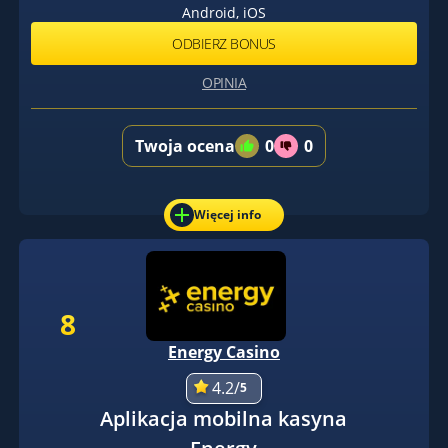
Android, iOS
ODBIERZ BONUS
OPINIA
Twoja ocena
0
0
Więcej info
8
Energy Casino
4.2/
5
Aplikacja mobilna kasyna