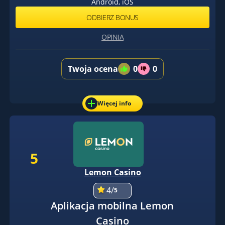
Android, iOS
ODBIERZ BONUS
OPINIA
Twoja ocena
0
0
Więcej info
5
Lemon Casino
4/
5
Aplikacja mobilna Lemon
Casino