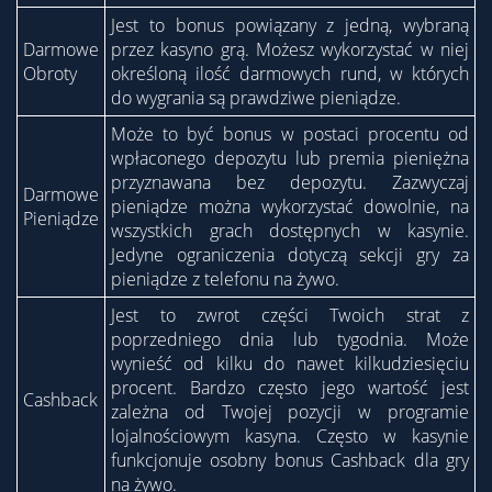
Jest to bonus powiązany z jedną, wybraną
Darmowe
przez kasyno grą. Możesz wykorzystać w niej
Obroty
określoną ilość darmowych rund, w których
do wygrania są prawdziwe pieniądze.
Może to być bonus w postaci procentu od
wpłaconego depozytu lub premia pieniężna
przyznawana bez depozytu. Zazwyczaj
Darmowe
pieniądze można wykorzystać dowolnie, na
Pieniądze
wszystkich grach dostępnych w kasynie.
Jedyne ograniczenia dotyczą sekcji gry za
pieniądze z telefonu na żywo.
Jest to zwrot części Twoich strat z
poprzedniego dnia lub tygodnia. Może
wynieść od kilku do nawet kilkudziesięciu
procent. Bardzo często jego wartość jest
Cashback
zależna od Twojej pozycji w programie
lojalnościowym kasyna. Często w kasynie
funkcjonuje osobny bonus Cashback dla gry
na żywo.