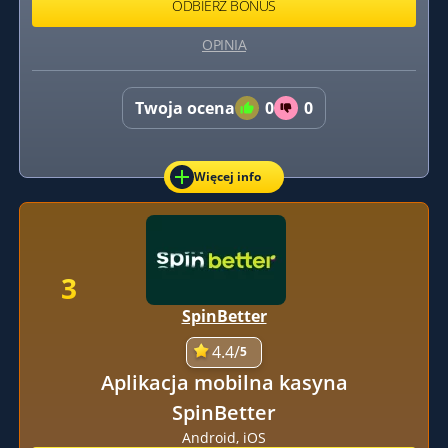
ODBIERZ BONUS
OPINIA
Twoja ocena
0
0
Więcej info
3
SpinBetter
4.4/
5
Aplikacja mobilna kasyna
SpinBetter
Android, iOS