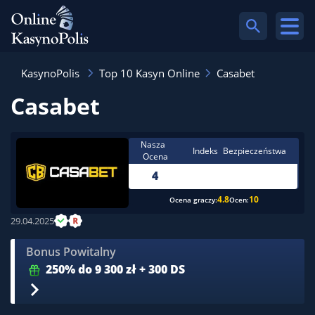
KasynoPolis
Top 10 Kasyn Online
Casabet
Casabet
Nasza
Indeks Bezpieczeństwa
Ocena
4
4.8
10
Ocena graczy:
Ocen:
29.04.2025
Bonus Powitalny
250% do 9 300 zł + 300 DS