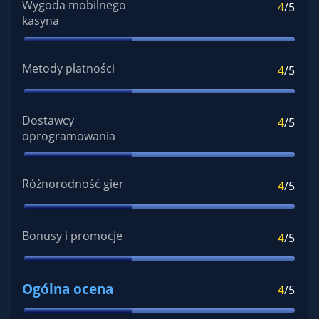
Wygoda mobilnego
4
/5
kasyna
Metody płatności
4
/5
Dostawcy
4
/5
oprogramowania
Różnorodność gier
4
/5
Bonusy i promocje
4
/5
Ogólna ocena
4
/5