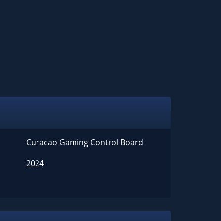
Curacao Gaming Control Board
2024