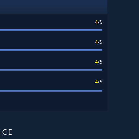
4
/5
4
/5
4
/5
4
/5
SCE