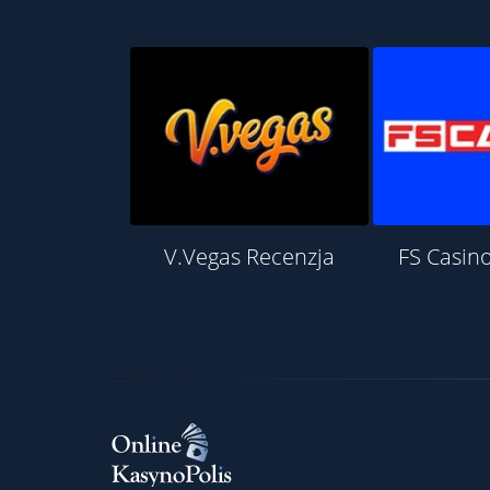
e Recenzja
V.Vegas Recenzja
FS Casin