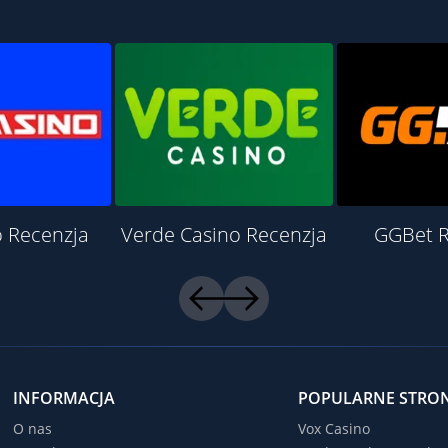
o Recenzja
Verde Casino Recenzja
GGBet R
INFORMACJA
POPULARNE STRO
O nas
Vox Casino