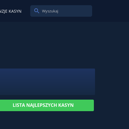
NZJE KASYN
LISTA NAJLEPSZYCH KASYN