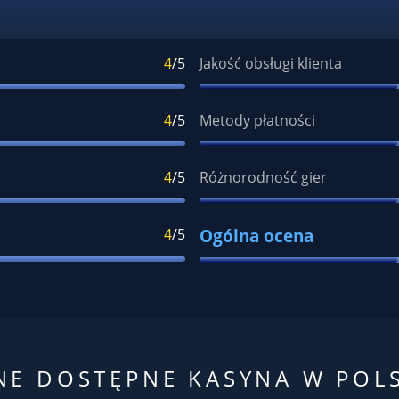
4
/5
Jakość obsługi klienta
4
/5
Metody płatności
4
/5
Różnorodność gier
4
/5
Ogólna ocena
NE DOSTĘPNE KASYNA W POL