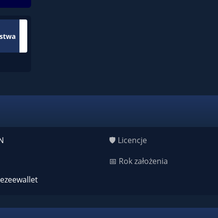
ństwa
N
🛡 Licencje
📅 Rok założenia
 ezeewallet