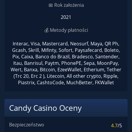
📅 Rok założenia
2021
💰 Metody płatności
Interac, Visa, Mastercard, Neosurf, Maya, QR Ph,
Gcash, Skrill, Mifinty, Sofort, Paysafecard, Boleto,
Pix, Caixa, Banco do Brazil, Bradesco, Santender,
Itau, Banrisul, Paytm, PhonePE, Sepa, MoonPay,
Wert, Banxa, Bitcoin, EzeeWallet, Etherium, Tether
(Trc 20, Erc 2 ), Litecoin, All other crypto, Ripple,
Piastrix, CashtoCode, MuchBetter, FKWallet
Candy Casino Oceny
Bezpieczeństwo
4.7
/5