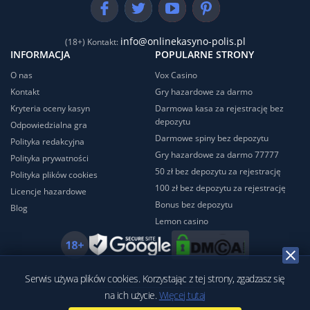
info@onlinekasyno-polis.pl
(18+) Kontakt:
INFORMACJA
POPULARNE STRONY
O nas
Vox Casino
Kontakt
Gry hazardowe za darmo
Kryteria oceny kasyn
Darmowa kasa za rejestrację bez
depozytu
Odpowiedzialna gra
Darmowe spiny bez depozytu
Polityka redakcyjna
Gry hazardowe za darmo 77777
Polityka prywatności
50 zł bez depozytu za rejestrację
Polityka plików cookies
100 zł bez depozytu za rejestrację
Licencje hazardowe
Bonus bez depozytu
Blog
Lemon casino
Serwis używa plików cookies. Korzystając z tej strony, zgadzasz się
na ich użycie.
Więcej tutaj