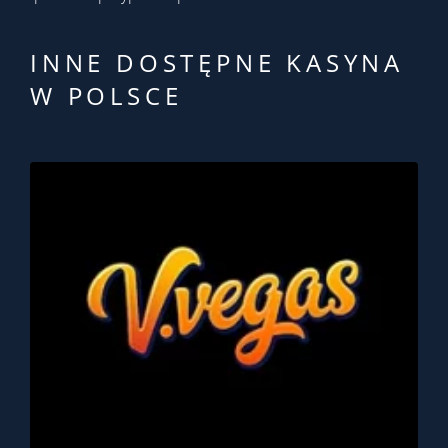
INNE DOSTĘPNE KASYNA
W POLSCE