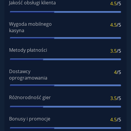
Jakość obsługi klienta
4.5
/5
Wygoda mobilnego
4.5
/5
kasyna
Metody płatności
3.5
/5
Dostawcy
4
/5
oprogramowania
Różnorodność gier
3.5
/5
Bonusy i promocje
4.5
/5