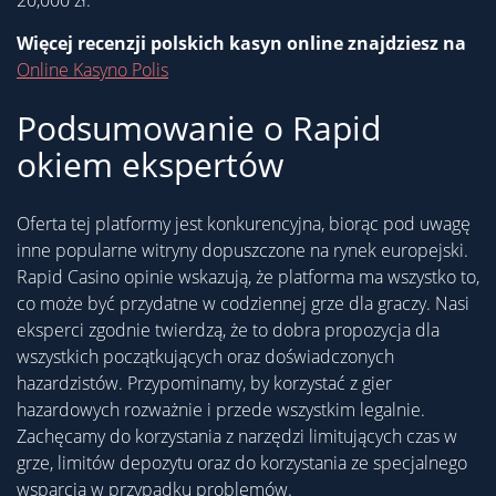
Więcej recenzji polskich kasyn online znajdziesz na
Online Kasyno Polis
Podsumowanie o Rapid
okiem ekspertów
Oferta tej platformy jest konkurencyjna, biorąc pod uwagę
inne popularne witryny dopuszczone na rynek europejski.
Rapid Casino opinie wskazują, że platforma ma wszystko to,
co może być przydatne w codziennej grze dla graczy. Nasi
eksperci zgodnie twierdzą, że to dobra propozycja dla
wszystkich początkujących oraz doświadczonych
hazardzistów. Przypominamy, by korzystać z gier
hazardowych rozważnie i przede wszystkim legalnie.
Zachęcamy do korzystania z narzędzi limitujących czas w
grze, limitów depozytu oraz do korzystania ze specjalnego
wsparcia w przypadku problemów.