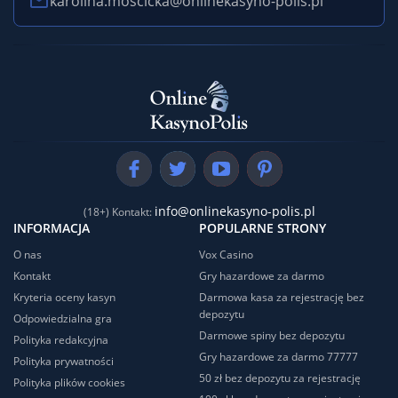
karolina.moscicka@onlinekasyno-polis.pl
info@onlinekasyno-polis.pl
(18+) Kontakt:
INFORMACJA
POPULARNE STRONY
O nas
Vox Casino
Kontakt
Gry hazardowe za darmo
Kryteria oceny kasyn
Darmowa kasa za rejestrację bez
depozytu
Odpowiedzialna gra
Darmowe spiny bez depozytu
Polityka redakcyjna
Gry hazardowe za darmo 77777
Polityka prywatności
50 zł bez depozytu za rejestrację
Polityka plików cookies