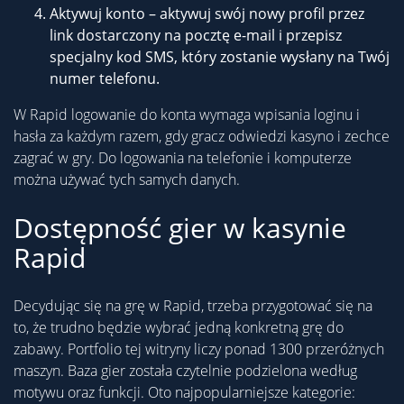
Aktywuj konto – aktywuj swój nowy profil przez
link dostarczony na pocztę e-mail i przepisz
specjalny kod SMS, który zostanie wysłany na Twój
numer telefonu.
W Rapid logowanie do konta wymaga wpisania loginu i
hasła za każdym razem, gdy gracz odwiedzi kasyno i zechce
zagrać w gry. Do logowania na telefonie i komputerze
można używać tych samych danych.
Dostępność gier w kasynie
Rapid
Decydując się na grę w Rapid, trzeba przygotować się na
to, że trudno będzie wybrać jedną konkretną grę do
zabawy. Portfolio tej witryny liczy ponad 1300 przeróżnych
maszyn. Baza gier została czytelnie podzielona według
motywu oraz funkcji. Oto najpopularniejsze kategorie: