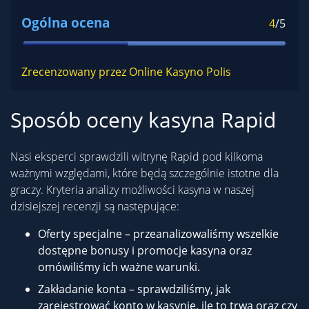
Ogólna ocena
4
/5
Zrecenzowany przez Online Kasyno Polis
Sposób oceny kasyna Rapid
Nasi eksperci sprawdzili witrynę Rapid pod kilkoma
ważnymi względami, które będą szczególnie istotne dla
graczy. Kryteria analizy możliwości kasyna w naszej
dzisiejszej recenzji są następujące:
Oferty specjalne – przeanalizowaliśmy wszelkie
dostępne bonusy i promocje kasyna oraz
omówiliśmy ich ważne warunki.
Zakładanie konta – sprawdziliśmy, jak
zarejestrować konto w kasynie, ile to trwa oraz czy