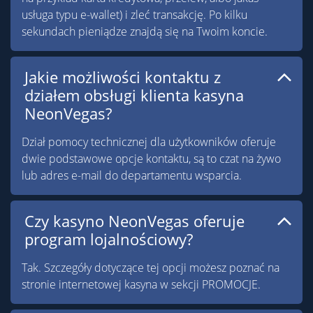
usługa typu e-wallet) i zleć transakcję. Po kilku
sekundach pieniądze znajdą się na Twoim koncie.
Jakie możliwości kontaktu z
działem obsługi klienta kasyna
NeonVegas?
Dział pomocy technicznej dla użytkowników oferuje
dwie podstawowe opcje kontaktu, są to czat na żywo
lub adres e-mail do departamentu wsparcia.
Czy kasyno NeonVegas oferuje
program lojalnościowy?
Tak. Szczegóły dotyczące tej opcji możesz poznać na
stronie internetowej kasyna w sekcji PROMOCJE.