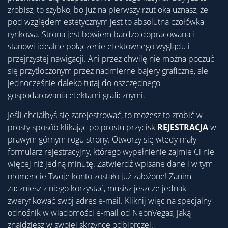
zrobisz, to szybko, bo już na pierwszy rzut oka uznasz, że
pod względem estetycznym jest to absolutna czołówka
rynkowa. Strona jest bowiem bardzo dopracowana i
stanowi idealne połączenie efektownego wyglądu i
przejrzystej nawigacji. Ani przez chwilę nie można poczuć
się przytłoczonym przez nadmierne bajery graficzne, ale
jednocześnie daleko tutaj do oszczędnego
gospodarowania efektami graficznymi.
Jeśli chciałbyś się zarejestrować, to możesz to zrobić w
prosty sposób klikając po prostu przycisk
REJESTRACJA
w
prawym górnym rogu strony. Otworzy się wtedy mały
formularz rejestracyjny, którego wypełnienie zajmie Ci nie
więcej niż jedną minutę. Zatwierdź wpisane dane i w tym
momencie Twoje konto zostało już założone! Zanim
zaczniesz z niego korzystać, musisz jeszcze jednak
zweryfikować swój adres e-mail. Kliknij więc na specjalny
odnośnik w wiadomości e-mail od NeonVegas, jaką
znajdziesz w swojej skrzynce odbiorczej.