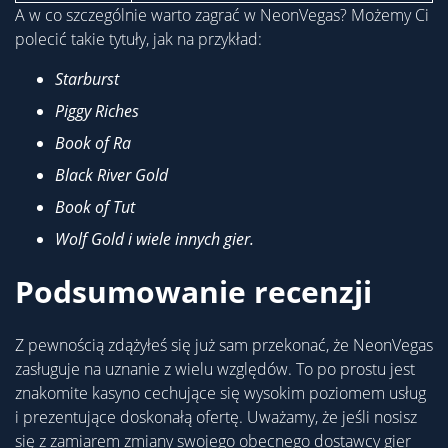
A w co szczególnie warto zagrać w NeonVegas? Możemy Ci
polecić takie tytuły, jak na przykład:
Starburst
Piggy Riches
Book of Ra
Black River Gold
Book of Tut
Wolf Gold i wiele innych gier.
Podsumowanie recenzji
Z pewnością zdążyłeś się już sam przekonać, że NeonVegas
zasługuje na uznanie z wielu względów. To po prostu jest
znakomite kasyno cechujące się wysokim poziomem usług
i prezentujące doskonałą ofertę. Uważamy, że jeśli nosisz
się z zamiarem zmiany swojego obecnego dostawcy gier