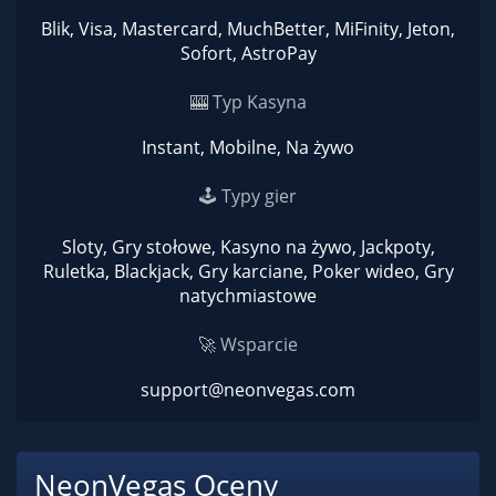
Blik, Visa, Mastercard, MuchBetter, MiFinity, Jeton,
Sofort, AstroPay
🎰 Typ Kasyna
Instant, Mobilne, Na żywo
🕹 Typy gier
Sloty, Gry stołowe, Kasyno na żywo, Jackpoty,
Ruletka, Blackjack, Gry karciane, Poker wideo, Gry
natychmiastowe
🚀 Wsparcie
support@neonvegas.com
NeonVegas Oceny