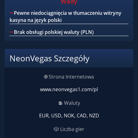
Wady
Pewne niedociągnięcia w tłumaczeniu witryny
kasyna na język polski
Brak obsługi polskiej waluty (PLN)
NeonVegas Szczegóły
🌐 Strona Internetowa
www.neonvegas1.com/pl
💲 Waluty
EUR, USD, NOK, CAD, NZD
🎲 Liczba gier