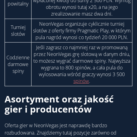
wpłaconej kwoty do sumy 2 500 PLN. Wymóg
powitalny
obrotu wynosi tutaj x20, a na jego
zrealizowanie masz dwa dni.
NeonVegas organizuje cyklicznie turniej
Turniej
slotów z oferty firmy Pragmatic Play, w którym
slotów
pula nagród wynosi co tydzień 20 000 PLN.
Jeśli zagrasz co najmniej raz w promowaną
przez NeonVegas grę slotową w danym dniu,
Codzienne
to możesz wygrać darmowe spiny. Najwyższa
darmowe
wygrana to 800 spinów, a cała pula do
spiny
wylosowania wśród graczy wynosi 3 500
spinów
.
Asortyment oraz jakość
gier i producentów
Oferta gier w NeonVegas jest naprawdę bardzo
rozbudowana. Znajdziemy tutaj pozycje zarówno od