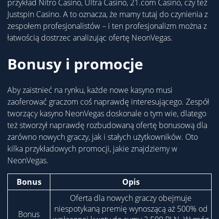
przykład Nitro Casino, Ultra Casino, 21.com Casino, czy też
Justspin Casino. A to oznacza, że mamy tutaj do czynienia z
zespołem profesjonalistów – i ten profesjonalizm można z
łatwością dostrzec analizując ofertę NeonVegas.
Bonusy i promocje
Aby zaistnieć na rynku, każde nowe kasyno musi
zaoferować graczom coś naprawdę interesującego. Zespół
tworzący kasyno NeonVegas doskonale o tym wie, dlatego
też stworzył naprawdę rozbudowaną ofertę bonusową dla
zarówno nowych graczy, jak i stałych użytkowników. Oto
kilka przykładowych promocji, jakie znajdziemy w
NeonVegas.
Bonus
Opis
Oferta dla nowych graczy obejmuje
niespotykaną premię wynoszącą aż 500% od
Bonus