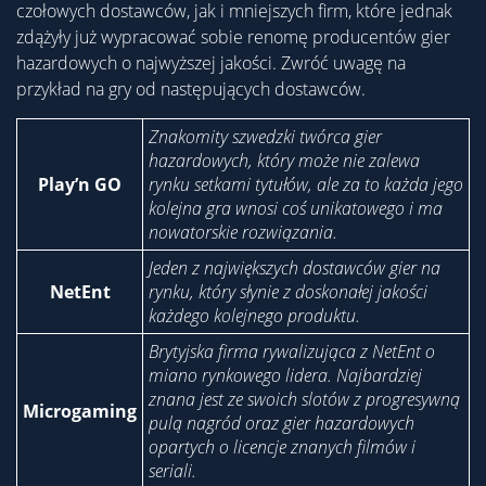
czołowych dostawców, jak i mniejszych firm, które jednak
zdążyły już wypracować sobie renomę producentów gier
hazardowych o najwyższej jakości. Zwróć uwagę na
przykład na gry od następujących dostawców.
Znakomity szwedzki twórca gier
hazardowych, który może nie zalewa
Play’n GO
rynku setkami tytułów, ale za to każda jego
kolejna gra wnosi coś unikatowego i ma
nowatorskie rozwiązania.
Jeden z największych dostawców gier na
NetEnt
rynku, który słynie z doskonałej jakości
każdego kolejnego produktu.
Brytyjska firma rywalizująca z NetEnt o
miano rynkowego lidera. Najbardziej
znana jest ze swoich slotów z progresywną
Microgaming
pulą nagród oraz gier hazardowych
opartych o licencje znanych filmów i
seriali.