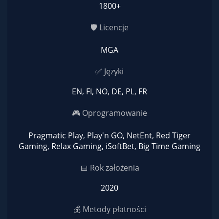
1800+
🛡 Licencje
MGA
✅ Języki
EN, FI, NO, DE, PL, FR
🎮 Oprogramowanie
Pragmatic Play, Play'n GO, NetEnt, Red Tiger
Gaming, Relax Gaming, iSoftBet, Big Time Gaming
📅 Rok założenia
2020
💰 Metody płatności