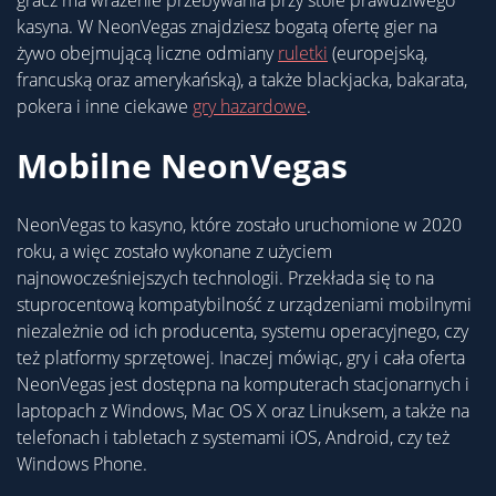
gracz ma wrażenie przebywania przy stole prawdziwego
kasyna. W NeonVegas znajdziesz bogatą ofertę gier na
żywo obejmującą liczne odmiany
ruletki
(europejską,
francuską oraz amerykańską), a także blackjacka, bakarata,
pokera i inne ciekawe
gry hazardowe
.
Mobilne NeonVegas
NeonVegas to kasyno, które zostało uruchomione w 2020
roku, a więc zostało wykonane z użyciem
najnowocześniejszych technologii. Przekłada się to na
stuprocentową kompatybilność z urządzeniami mobilnymi
niezależnie od ich producenta, systemu operacyjnego, czy
też platformy sprzętowej. Inaczej mówiąc, gry i cała oferta
NeonVegas jest dostępna na komputerach stacjonarnych i
laptopach z Windows, Mac OS X oraz Linuksem, a także na
telefonach i tabletach z systemami iOS, Android, czy też
Windows Phone.