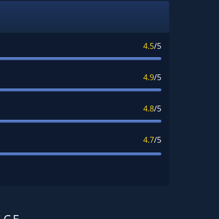
4.5
/5
4.9
/5
4.8
/5
4.7
/5
SCE