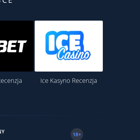
ecenzja
Ice Kasyno Recenzja
All Right
NY