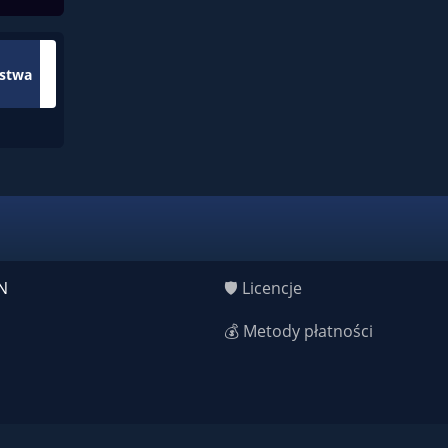
ństwa
N
🛡 Licencje
💰 Metody płatności