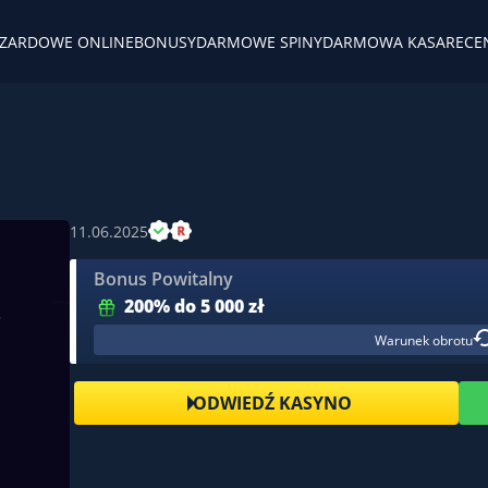
AZARDOWE ONLINE
BONUSY
DARMOWE SPINY
DARMOWA KASA
RECE
11.06.2025
Bonus Powitalny
200% do 5 000 zł
Warunek obrotu
ODWIEDŹ KASYNO