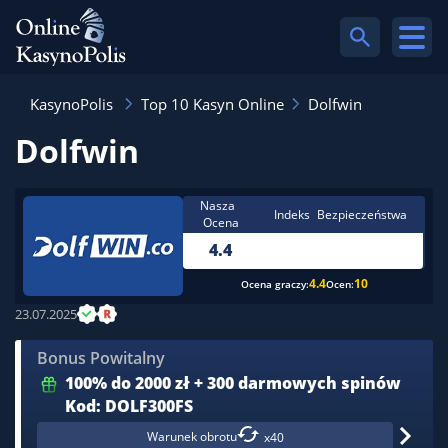
KasynoPolis
Top 10 Kasyn Online
Dolfwin
Dolfwin
Nasza
Indeks Bezpieczeństwa
Ocena
4.4
4.4
10
Ocena graczy:
Ocen:
23.07.2025
Bonus Powitalny
100% do 2000 zł + 300 darmowych spinów
Kod: DOLF300FS
Warunek obrotu
x40