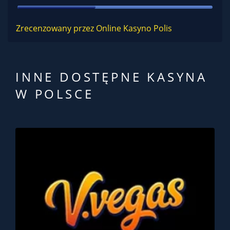
Zrecenzowany przez Online Kasyno Polis
INNE DOSTĘPNE KASYNA
W POLSCE