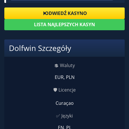
ODWIEDŹ KASYNO
LISTA NAJLEPSZYCH KASYN
Dolfwin Szczegóły
💲 Waluty
EUR, PLN
🛡 Licencje
Curaçao
✅ Języki
EN, PL