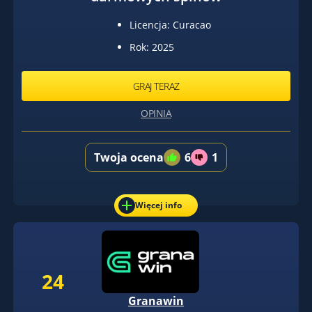
Licencja: Curacao
Rok: 2025
GRAJ TERAZ
OPINIA
Twoja ocena
6
1
Więcej info
24
Granawin