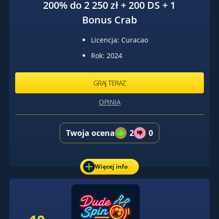
200% do 2 250 zł + 200 DS + 1
Bonus Crab
Licencja: Curacao
Rok: 2024
GRAJ TERAZ
OPINIA
Twoja ocena
2
0
Więcej info