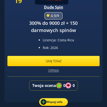
19
Dude Spin
4.9/
5
300% do 9000 zł + 150
darmowych spinów
Licencja: Costa Rica
Rok: 2026
GRAJ TERAZ
OPINIA
Twoja ocena
0
0
Więcej info