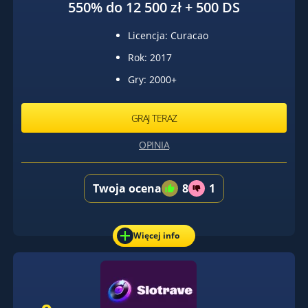
550% do 12 500 zł + 500 DS
Licencja: Curacao
Rok: 2017
Gry: 2000+
GRAJ TERAZ
OPINIA
Twoja ocena
8
1
Więcej info