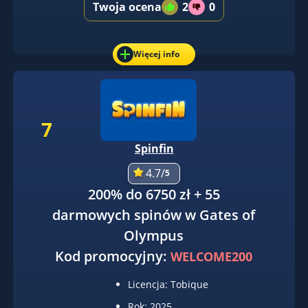
Twoja ocena
2
0
Więcej info
7
Spinfin
4.7/
5
200% do 6750 zł + 55
darmowych spinów w Gates of
Olympus
Kod promocyjny:
WELCOME200
Licencja: Tobique
Rok: 2025