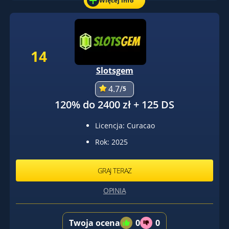
Więcej info
14
Slotsgem
4.7/
5
120% do 2400 zł + 125 DS
Licencja: Curacao
Rok: 2025
GRAJ TERAZ
OPINIA
Twoja ocena
0
0