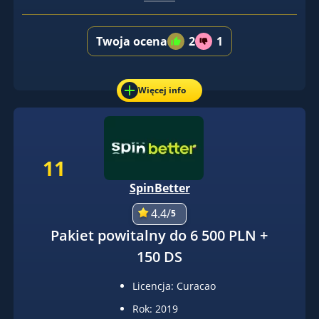
Twoja ocena
2
1
Więcej info
11
SpinBetter
4.4/
5
Pakiet powitalny do 6 500 PLN +
150 DS
Licencja: Curacao
Rok: 2019