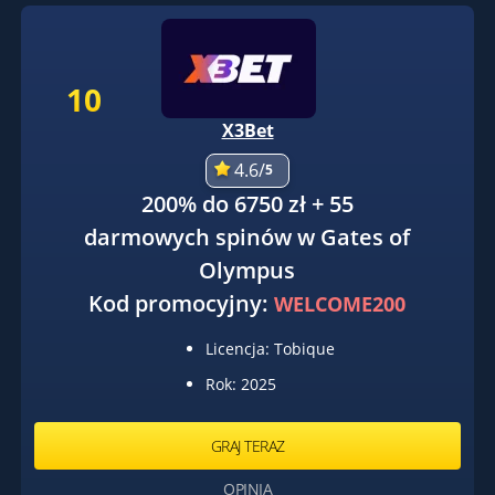
10
X3Bet
4.6/
5
200% do 6750 zł + 55
darmowych spinów w Gates of
Olympus
Kod promocyjny:
WELCOME200
Licencja: Tobique
Rok: 2025
GRAJ TERAZ
OPINIA