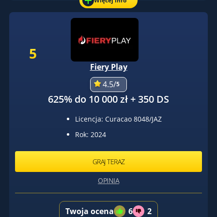
Więcej info
5
Fiery Play
4.5/
5
625% do 10 000 zł + 350 DS
Licencja: Curacao 8048/JAZ
Rok: 2024
GRAJ TERAZ
OPINIA
Twoja ocena
6
2