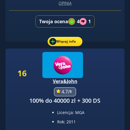
OPINIA
Twoja ocena
4
1
Więcej info
16
Vera&John
4.7/
5
100% do 40000 zl + 300 DS
Licencja: MGA
Rok: 2011