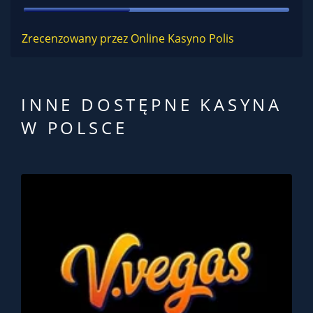
Zrecenzowany przez Online Kasyno Polis
INNE DOSTĘPNE KASYNA
W POLSCE