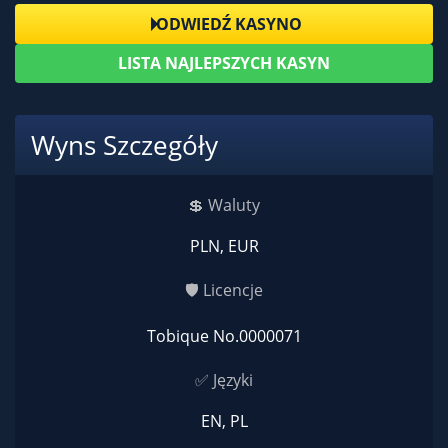
ODWIEDŹ KASYNO
LISTA NAJLEPSZYCH KASYN
Wyns Szczegóły
💲 Waluty
PLN, EUR
🛡 Licencje
Tobique No.0000071
✅ Języki
EN, PL