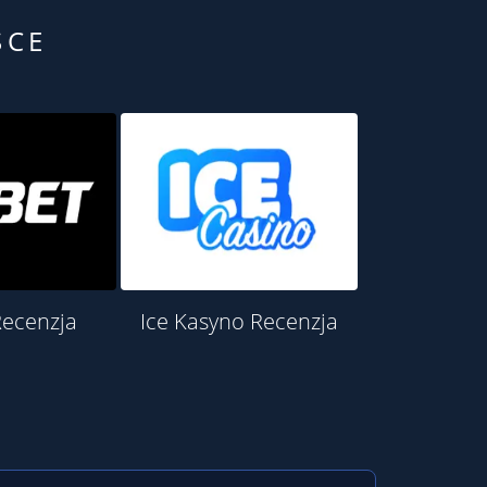
SCE
ecenzja
Ice Kasyno Recenzja
All Right