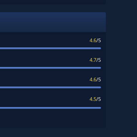
4.6
/5
4.7
/5
4.6
/5
4.5
/5