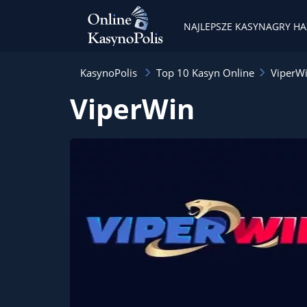
NAJLEPSZE KASYNA
GRY H
KasynoPolis
Top 10 Kasyn Online
ViperW
ViperWin