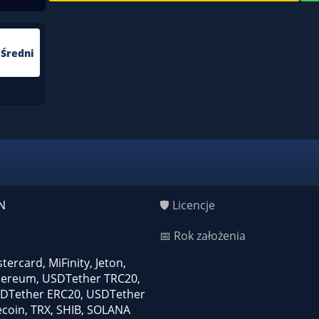
Średni
N
🛡 Licencje
📅 Rok założenia
stercard, MiFinity, Jeton,
hereum, USDTether TRC20,
DTether ERC20, USDTether
ecoin, TRX, SHIB, SOLANA