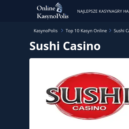
NAJLEPSZE KASYNA
GRY H
KasynoPolis
Top 10 Kasyn Online
Sushi C
Sushi Casino