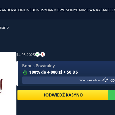
AZARDOWE ONLINE
BONUSY
DARMOWE SPINY
DARMOWA KASA
RECE
asino
14.03.2025
Bonus Powitalny
100% do 4 000 zł + 50 DS
Warunek obrotu
x35
ODWIEDŹ KASYNO