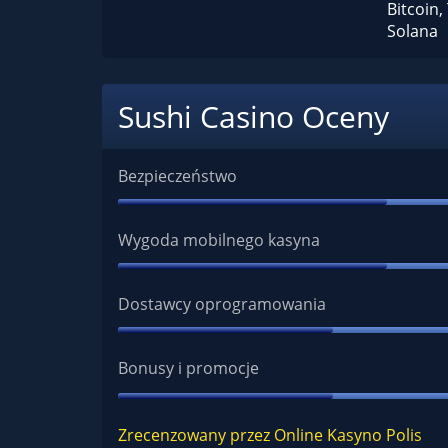
Bitcoin,
Solana
Sushi Casino Oceny
Bezpieczeństwo
Wygoda mobilnego kasyna
Dostawcy oprogramowania
Bonusy i promocje
Zrecenzowany przez Online Kasyno Polis