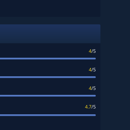
4
/5
4
/5
4
/5
4.7
/5