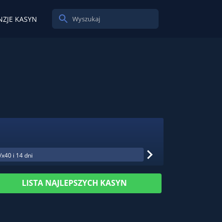
NZJE KASYN
/x40 i 14 dni
LISTA NAJLEPSZYCH KASYN