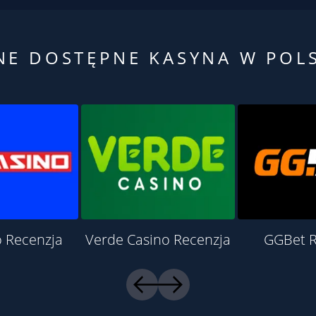
NE DOSTĘPNE KASYNA W POL
o Recenzja
Verde Casino Recenzja
GGBet R