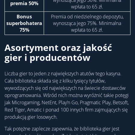
premia 50%
wpłata to 65 zł.
Bonus
Premia od niedzielnego depozytu,
superbohatera
wynosząca jego 75%. Minimalna
75%
wpłata to 65 zł.
Asortyment oraz jakość
gier i producentów
Liczba gier to jeden z największych atutów tego kasyna.
Cała biblioteka składa się z kilku tysięcy tytułów,
wywodzących się od największych na świecie dostawców
oprogramowania. Wśród nich można wyróżnić takie potęgi
jak Microgaming, NetEnt, Play’n Go, Pragmatic Play, Betsoft,
Red Tiger, Amatic i ponad 100 innych firm zajmujących się
produkcją gier losowych.
Tak potężne zaplecze zapewnia, że biblioteka gier jest