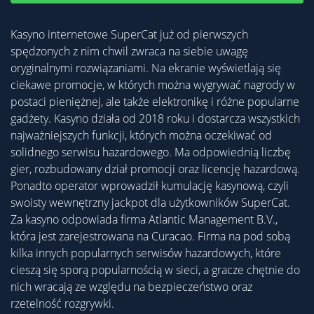
Kasyno internetowe SuperCat już od pierwszych
spędzonych z nim chwil zwraca na siebie uwagę
oryginalnymi rozwiązaniami. Na ekranie wyświetlają się
ciekawe promocje, w których można wygrywać nagrody w
postaci pieniężnej, ale także elektronikę i różne popularne
gadżety. Kasyno działa od 2018 roku i dostarcza wszystkich
najważniejszych funkcji, których można oczekiwać od
solidnego serwisu hazardowego. Ma odpowiednią liczbę
gier, rozbudowany dział promocji oraz licencję hazardową.
Ponadto operator wprowadził kumulację kasynową, czyli
swoisty wewnętrzny jackpot dla użytkowników SuperCat.
Za kasyno odpowiada firma Atlantic Management B.V.,
która jest zarejestrowana na Curacao. Firma na pod sobą
kilka innych popularnych serwisów hazardowych, które
cieszą się sporą popularnością w sieci, a gracze chętnie do
nich wracają ze względu na bezpieczeństwo oraz
rzetelność rozgrywki.