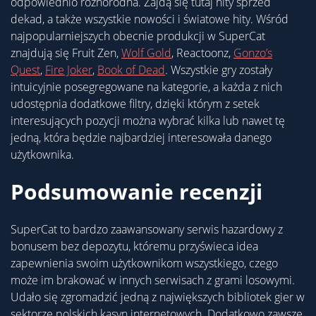
odpowiednio różnorodna. Zajdą się tutaj hity sprzed
dekad, a także wszystkie nowości i światowe hity. Wśród
najpopularniejszych obecnie produkcji w SuperCat
znajdują się Fruit Zen,
Wolf Gold
, Reactoonz,
Gonzo’s
Quest
,
Fire Joker
,
Book of Dead
. Wszystkie gry zostały
intuicyjnie posegregowane na kategorie, a każda z nich
udostępnia dodatkowe filtry, dzięki którym z setek
interesujących pozycji można wybrać kilka lub nawet tę
jedną, która będzie najbardziej interesowała danego
użytkownika.
Podsumowanie recenzji
SuperCat to bardzo zaawansowany serwis hazardowy z
bonusem bez depozytu, któremu przyświeca idea
zapewnienia swoim użytkownikom wszystkiego, czego
może im brakować w innych serwisach z grami losowymi.
Udało się zgromadzić jedną z największych bibliotek gier w
sektorze polskich kasyn internetowych. Dodatkowo zawsze