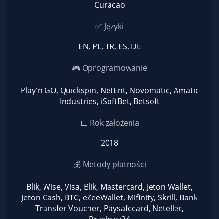
Curacao
✅ Języki
EN, PL, TR, ES, DE
🎮 Oprogramowanie
Play'n GO, Quickspin, NetEnt, Novomatic, Amatic
Industries, iSoftBet, Betsoft
📅 Rok założenia
2018
💰 Metody płatności
Blik, Wise, Visa, Blik, Mastercard, Jeton Wallet,
Jeton Cash, BTC, eZeeWallet, Mifinity, Skrill, Bank
Transfer Voucher, Paysafecard, Neteller,