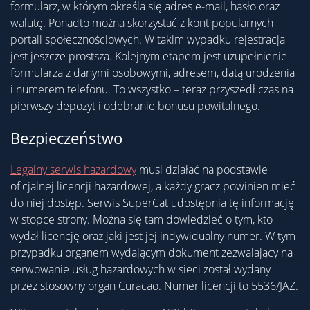
formularz, w którym określa się adres e-mail, hasło oraz
walutę. Ponadto można skorzystać z kont popularnych
portali społecznościowych. W takim wypadku rejestracja
jest jeszcze prostsza. Kolejnym etapem jest uzupełnienie
formularza z danymi osobowymi, adresem, datą urodzenia
i numerem telefonu. To wszystko – teraz przyszedł czas na
pierwszy depozyt i odebranie bonusu powitalnego.
Bezpieczeństwo
Legalny serwis hazardowy
musi działać na podstawie
oficjalnej licencji hazardowej, a każdy gracz powinien mieć
do niej dostęp. Serwis SuperCat udostępnia tę informację
w stopce strony. Można się tam dowiedzieć o tym, kto
wydał licencję oraz jaki jest jej indywidualny numer. W tym
przypadku organem wydającym dokument zezwalający na
serwowanie usług hazardowych w sieci został wydany
przez stosowny organ Curacao. Numer licencji to 5536/JAZ.