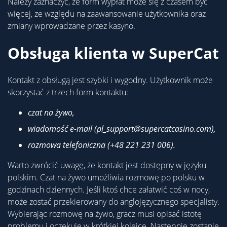
Należy zaznaczyć, że form wypłat może się z czasem być
więcej, ze względu na zaawansowanie użytkownika oraz
zmiany wprowadzane przez kasyno.
Obsługa klienta w SuperCat
Kontakt z obsługą jest szybki i wygodny. Użytkownik może
skorzystać z trzech form kontaktu:
czat na żywo,
wiadomość e-mail (
pl_support@supercatcasino.com
),
rozmowa telefoniczna (+48 221 231 006).
Warto zwrócić uwagę, że kontakt jest dostępny w języku
polskim. Czat na żywo umożliwia rozmowę po polsku w
godzinach dziennych. Jeśli ktoś chce załatwić coś w nocy,
może zostać przekierowany do anglojęzycznego specjalisty.
Wybierając rozmowę na żywo, gracz musi opisać istotę
problemu i oczekuje w krótkiej kolejce. Następnie zostanie