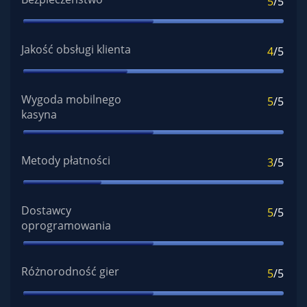
5
/5
Jakość obsługi klienta
4
/5
Wygoda mobilnego
5
/5
kasyna
Metody płatności
3
/5
Dostawcy
5
/5
oprogramowania
Różnorodność gier
5
/5