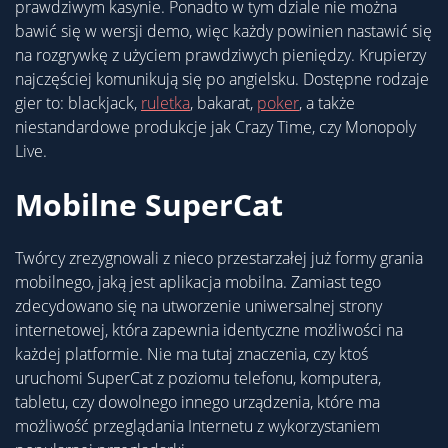
prawdziwym kasynie. Ponadto w tym dziale nie można
bawić się w wersji demo, więc każdy powinien nastawić się
na rozgrywkę z użyciem prawdziwych pieniędzy. Krupierzy
najczęściej komunikują się po angielsku. Dostępne rodzaje
gier to: blackjack,
ruletka
, bakarat,
poker
, a także
niestandardowe produkcje jak Crazy Time, czy Monopoly
Live.
Mobilne SuperCat
Twórcy zrezygnowali z nieco przestarzałej już formy grania
mobilnego, jaką jest aplikacja mobilna. Zamiast tego
zdecydowano się na utworzenie uniwersalnej strony
internetowej, która zapewnia identyczne możliwości na
każdej platformie. Nie ma tutaj znaczenia, czy ktoś
uruchomi SuperCat z poziomu telefonu, komputera,
tabletu, czy dowolnego innego urządzenia, które ma
możliwość przeglądania Internetu z wykorzystaniem