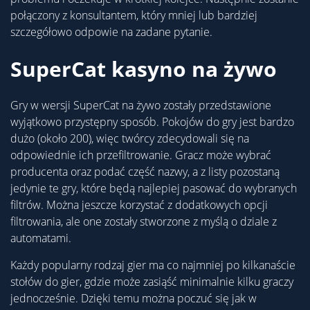
połączony z konsultantem, który mniej lub bardziej
szczegółowo odpowie na zadane pytanie.
SuperCat kasyno na żywo
Gry w wersji SuperCat na żywo zostały przedstawione
wyjątkowo przystępny sposób. Pokojów do gry jest bardzo
dużo (około 200), więc twórcy zdecydowali się na
odpowiednie ich przefiltrowanie. Gracz może wybrać
producenta oraz podać część nazwy, a z listy pozostaną
jedynie te gry, które będą najlepiej pasować do wybranych
filtrów. Można jeszcze korzystać z dodatkowych opcji
filtrowania, ale one zostały stworzone z myślą o dziale z
automatami.
Każdy popularny rodzaj gier ma co najmniej po kilkanaście
stołów do gier, gdzie może zasiąść minimalnie kilku graczy
jednocześnie. Dzięki temu można poczuć się jak w