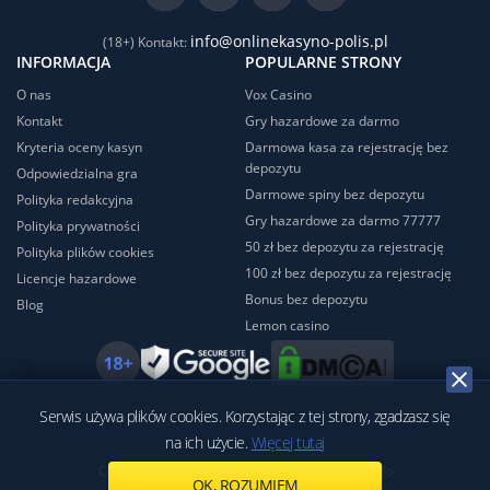
info@onlinekasyno-polis.pl
(18+) Kontakt:
INFORMACJA
POPULARNE STRONY
O nas
Vox Casino
Kontakt
Gry hazardowe za darmo
Kryteria oceny kasyn
Darmowa kasa za rejestrację bez
depozytu
Odpowiedzialna gra
Darmowe spiny bez depozytu
Polityka redakcyjna
Gry hazardowe za darmo 77777
Polityka prywatności
50 zł bez depozytu za rejestrację
Polityka plików cookies
100 zł bez depozytu za rejestrację
Licencje hazardowe
Bonus bez depozytu
Blog
Lemon casino
Serwis używa plików cookies. Korzystając z tej strony, zgadzasz się
na ich użycie.
Więcej tutaj
Copyright © 2015-2026 polskiekasynaonline.info
OK, ROZUMIEM