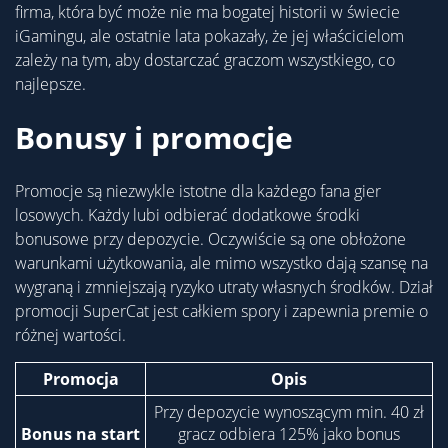
firma, która być może nie ma bogatej historii w świecie
iGamingu, ale ostatnie lata pokazały, że jej właścicielom
zależy na tym, aby dostarczać graczom wszystkiego, co
najlepsze.
Bonusy i promocje
Promocje są niezwykle istotne dla każdego fana gier
losowych. Każdy lubi odbierać dodatkowe środki
bonusowe przy depozycie. Oczywiście są one obłożone
warunkami użytkowania, ale mimo wszystko dają szansę na
wygraną i zmniejszają ryzyko utraty własnych środków. Dział
promocji SuperCat jest całkiem spory i zapewnia premie o
różnej wartości.
Promocja
Opis
Przy depozycie wynoszącym min. 40 zł
Bonus na start
gracz odbiera 125% jako bonus